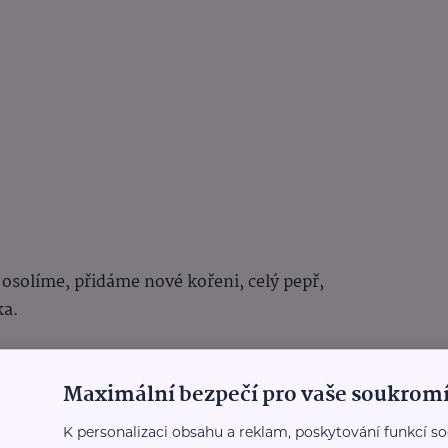
osolíme, přidáme nové kořeni, celý pepř,
ka.
Maximální bezpečí pro vaše soukromí
atova a přidáme k ní mleté maso.
K personalizaci obsahu a reklam, poskytování funkcí so