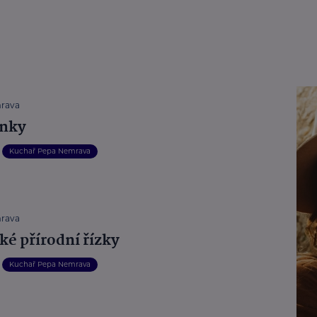
rava
enky
Kuchař Pepa Nemrava
rava
ké přírodní řízky
Kuchař Pepa Nemrava