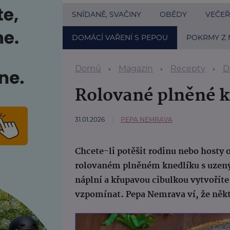
SNÍDANĚ, SVAČINY
OBĚDY
VEČEŘ
DOMÁCÍ VAŘENÍ S PEPOU
POKRMY Z 
Domů
Magazín
Recepty
D
Rolované plněné k
31.01.2026
PEPA NEMRAVA
Chcete-li potěšit rodinu nebo host
rolovaném plněném knedlíku s uze
náplní a křupavou cibulkou vytvoříte 
vzpomínat. Pepa Nemrava ví, že někter