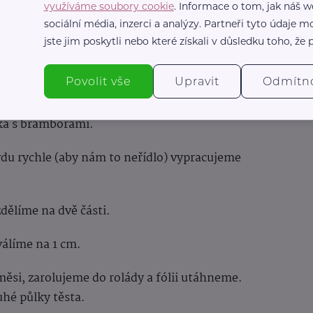
ývaru, chvilku provaříme, přidáme nasekanou
využíváme soubory cookie
. Informace o tom, jak náš w
sociální média, inzerci a analýzy. Partneři tyto údaje
jste jim poskytli nebo které získali v důsledku toho, že p
eme a nastrouháme na jemném struhadle.
Povolit vše
Upravit
Odmítn
lepneme vajíčka.
ka s bramborami.
du rychle (aby nám to neřídlo) vypracujeme
dělíme na dvě části.
zválíme na 1 cm.
si, zarolujeme do rolády a fólii utáhneme.
hé půlky těsta.