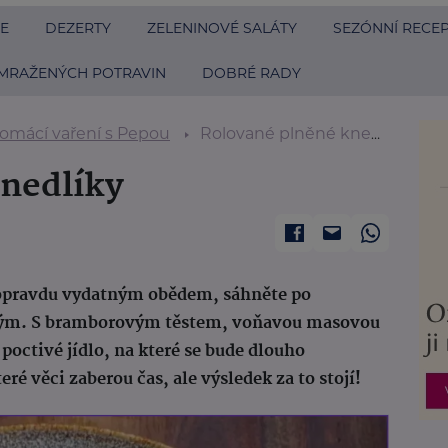
E
DEZERTY
ZELENINOVÉ SALÁTY
SEZÓNNÍ RECE
MRAŽENÝCH POTRAVIN
DOBRÉ RADY
omácí vaření s Pepou
Rolované plněné knedlíky
nedlíky
y opravdu vydatným obědem, sáhněte po
ným. S bramborovým těstem, voňavou masovou
poctivé jídlo, na které se bude dlouho
é věci zaberou čas, ale výsledek za to stojí!