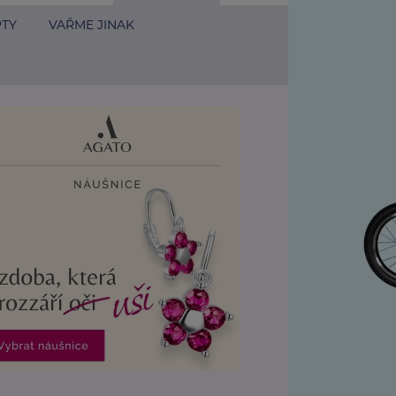
PTY
VAŘME JINAK