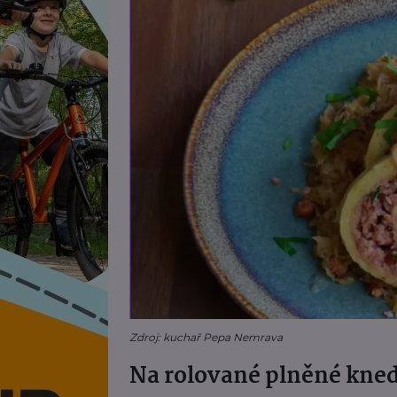
Zdroj: kuchař Pepa Nemrava
Na rolované plněné kned