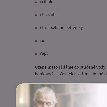
1 cibule
1 PL sádla
1 hrst sekané petrželky
Sůl
Pepř
Uzené maso si dáme do studené vody, 
bobkový list, česnek a vaříme do měk
Maso si nameleme.
Na sádle si zarestujeme cibulku do zl