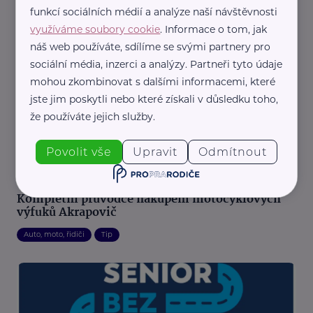
sebe na letní cestování
funkcí sociálních médií a analýze naší návštěvnosti
Bezpečnost
Cestování
Tip
využíváme soubory cookie
. Informace o tom, jak
náš web používáte, sdílíme se svými partnery pro
sociální média, inzerci a analýzy. Partneři tyto údaje
mohou zkombinovat s dalšími informacemi, které
jste jim poskytli nebo které získali v důsledku toho,
že používáte jejich služby.
Povolit vše
Upravit
Odmítnout
Reklama
Gmoto.cz
Kompletní průvodce nákupem motocyklových
výfuků Akrapovič
Auto, moto, řidiči
Tip