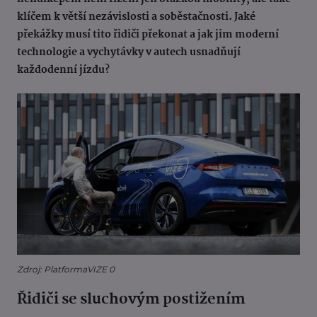
klíčem k větší nezávislosti a soběstačnosti. Jaké
překážky musí tito řidiči překonat a jak jim moderní
technologie a vychytávky v autech usnadňují
každodenní jízdu?
Zdroj: PlatformaVIZE 0
Řidiči se sluchovým postižením