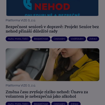
Platforma VIZE 0, z.ú.
Bezpečnost seniorů v dopravě: Projekt Senior bez
nehod přináší důležité rady
Auto, moto, řidiči
Bezpečnost
Cestování
Vzdělávání
Zdraví
Platforma VIZE 0, z.ú.
Změna času zvyšuje riziko nehod: Únava za
volantem je nebezpečná jako alkohol
Auto, moto, řidiči
Bezpečnost
Cestování
Zdraví