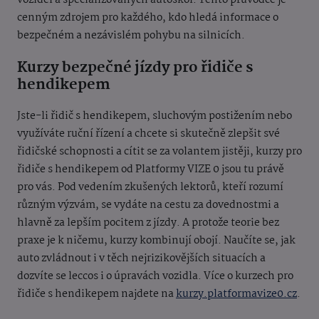
vozidel a specializovaných autoškol. Tento průvodce je
cenným zdrojem pro každého, kdo hledá informace o
bezpečném a nezávislém pohybu na silnicích.
Kurzy bezpečné jízdy pro řidiče s
hendikepem
Jste-li řidič s hendikepem, sluchovým postižením nebo
využíváte ruční řízení a chcete si skutečně zlepšit své
řidičské schopnosti a cítit se za volantem jistěji, kurzy pro
řidiče s hendikepem od Platformy VIZE 0 jsou tu právě
pro vás. Pod vedením zkušených lektorů, kteří rozumí
různým výzvám, se vydáte na cestu za dovednostmi a
hlavně za lepším pocitem z jízdy. A protože teorie bez
praxe je k ničemu, kurzy kombinují obojí. Naučíte se, jak
auto zvládnout i v těch nejrizikovějších situacích a
dozvíte se leccos i o úpravách vozidla. Více o kurzech pro
řidiče s hendikepem najdete na
kurzy.platformavize0.cz
.