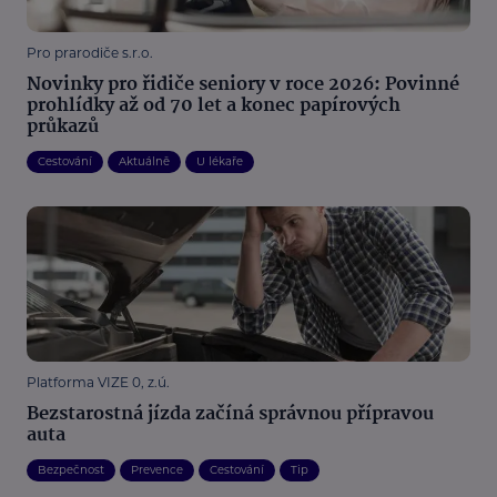
Pro prarodiče s.r.o.
Novinky pro řidiče seniory v roce 2026: Povinné
prohlídky až od 70 let a konec papírových
průkazů
Cestování
Aktuálně
U lékaře
Platforma VIZE 0, z.ú.
Bezstarostná jízda začíná správnou přípravou
auta
Bezpečnost
Prevence
Cestování
Tip