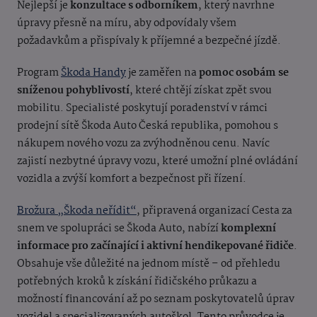
Nejlepší je
konzultace s odborníkem
, který navrhne
úpravy přesně na míru, aby odpovídaly všem
požadavkům a přispívaly k příjemné a bezpečné jízdě.
Program
Škoda Handy
je zaměřen na
pomoc osobám se
sníženou pohyblivostí
, které chtějí získat zpět svou
mobilitu. Specialisté poskytují poradenství v rámci
prodejní sítě Škoda Auto Česká republika, pomohou s
nákupem nového vozu za zvýhodněnou cenu. Navíc
zajistí nezbytné úpravy vozu, které umožní plné ovládání
vozidla a zvýší komfort a bezpečnost při řízení.
Brožura „Škoda neřídit“
, připravená organizací Cesta za
snem ve spolupráci se Škoda Auto, nabízí
komplexní
informace pro začínající i aktivní hendikepované řidiče
.
Obsahuje vše důležité na jednom místě – od přehledu
potřebných kroků k získání řidičského průkazu a
možností financování až po seznam poskytovatelů úprav