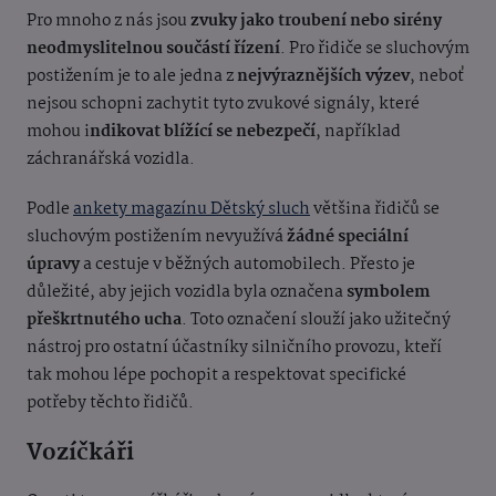
Pro mnoho z nás jsou
zvuky jako troubení nebo sirény
neodmyslitelnou součástí řízení
. Pro řidiče se sluchovým
postižením je to ale jedna z
nejvýraznějších výzev
, neboť
nejsou schopni zachytit tyto zvukové signály, které
mohou i
ndikovat blížící se nebezpečí
, například
záchranářská vozidla.
Podle
ankety magazínu Dětský sluch
většina řidičů se
sluchovým postižením nevyužívá
žádné speciální
úpravy
a cestuje v běžných automobilech. Přesto je
důležité, aby jejich vozidla byla označena
symbolem
přeškrtnutého ucha
. Toto označení slouží jako užitečný
nástroj pro ostatní účastníky silničního provozu, kteří
tak mohou lépe pochopit a respektovat specifické
potřeby těchto řidičů.
Vozíčkáři