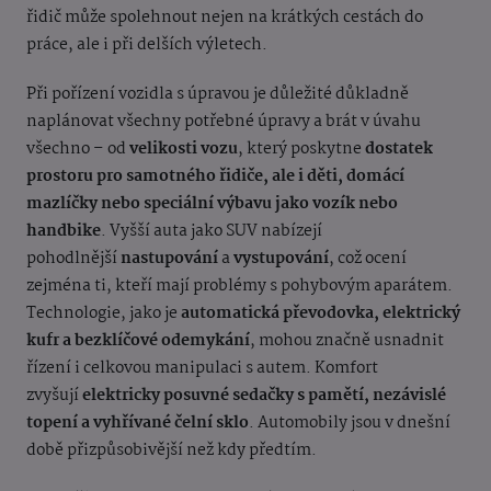
řidič může spolehnout nejen na krátkých cestách do
práce, ale i při delších výletech.
Při pořízení vozidla s úpravou je důležité důkladně
naplánovat všechny potřebné úpravy a brát v úvahu
všechno – od
velikosti vozu
, který poskytne
dostatek
prostoru pro samotného řidiče, ale i děti, domácí
mazlíčky nebo speciální výbavu jako vozík nebo
handbike
. Vyšší auta jako SUV nabízejí
pohodlnější
nastupování
a
vystupování
, což ocení
zejména ti, kteří mají problémy s pohybovým aparátem.
Technologie, jako je
automatická převodovka, elektrický
kufr a bezklíčové odemykání
, mohou značně usnadnit
řízení i celkovou manipulaci s autem. Komfort
zvyšují
elektricky posuvné sedačky s pamětí, nezávislé
topení a vyhřívané čelní sklo
. Automobily jsou v dnešní
době přizpůsobivější než kdy předtím.