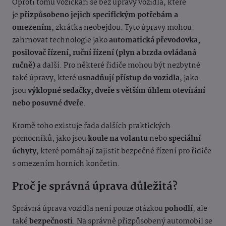
Oproti tomu vozíčkáři se bez úpravy vozidla, které
je
přizpůsobeno jejich specifickým potřebám a
omezením
, zkrátka neobejdou. Tyto úpravy mohou
zahrnovat technologie jako
automatická převodovka,
posilovač řízení, ruční řízení (plyn a brzda ovládaná
ručně)
a další. Pro některé řidiče mohou být nezbytné
také úpravy, které
usnadňují přístup do vozidla
, jako
jsou
výklopné sedačky, dveře s větším úhlem otevírání
nebo posuvné dveře
.
Kromě toho existuje řada dalších praktických
pomocníků, jako jsou
koule na volantu
nebo
speciální
úchyty
, které pomáhají zajistit bezpečné řízení pro řidiče
s omezením horních končetin.
Proč je správná úprava důležitá?
Správná úprava vozidla není pouze otázkou
pohodlí
, ale
také
bezpečnosti
. Na správně přizpůsobený automobil se