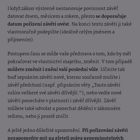
I když zákon výslovně nestanovuje povinnost závěť
datovat dnem, měsícem a rokem, přesto
se doporučuje
datum pořízení závěti uvést
. Na konci textu závěti ji také
vlastnoručně podepište (ideálně celým jmé
nem a
příjmením).
Postupem času se může vaše představa o tom, kdo by měl
pokračovat ve vlastnictví majetku, změnit. V tom případě
můžete změnit i znění vaší poslední vů
le
. Učiníte tak
buď sepsáním závěti nov
é, kterou současně zrušíte i
závěť předchozí (např. připsáním věty „Touto závětí
ruším veškeré sv
é závě
ti dřívější.“), nebo vedle nové
závěti ponecháte v platnosti i závěť dřívější
. Závěť
můžete také odvolat a ponechat dědění v zákonn
é
m
režimu, nebo ji prostě zničit.
A ještě jedno důležité upozornění.
Při pořizování závěti
nezapomeňte mít na zřeteli práva nepominutelný
ch