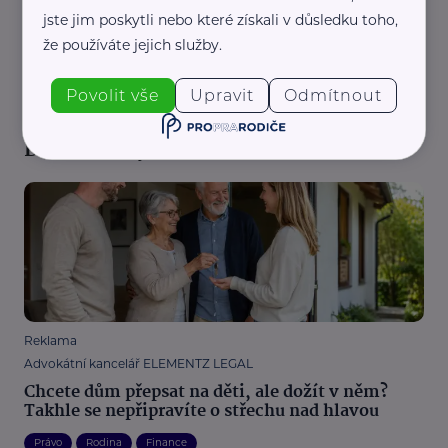
jste jim poskytli nebo které získali v důsledku toho,
že používáte jejich služby.
REKLAMA
Povolit vše
Upravit
Odmítnout
Další články
Reklama
Advokátní kancelář ELEMENTZ LEGAL
Chcete dům přepsat na děti, ale dožít v něm?
Takhle se nepřipravíte o střechu nad hlavou
Právo
Rodina
Finance