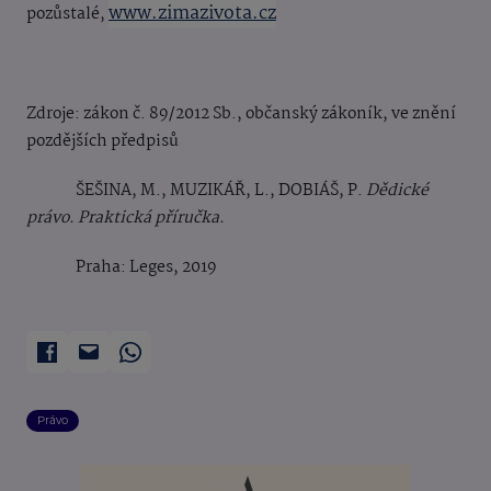
www.zimazivota.cz
pozůstalé,
Zdroje:
zákon č. 89/2012 Sb., obč
anský zákoník, ve znění
pozdějších předpisů
ŠEŠINA, M., MUZIKÁŘ, L., DOBIÁŠ, P.
Dědick
é
právo. Praktická příručka.
Praha: Leges, 2019
Právo