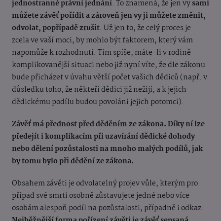
jednostranné právní jednání
. To znamená, že jen vy
sami
můžete závěť pořídit a zároveň jen vy ji můžete změnit,
odvolat, popřípadě zrušit
. Už jen to, ž
e celý proces je
zcela ve vaší moci, by mohlo být faktorem, který vám
napomůže k rozhodnutí. Tím spíše, máte-li v rodině
komplikovanější situaci nebo již nyní víte, že dle zákonu
bude př
icházet v úvahu větší poč
et vaš
ich dě
diců (např. v
důsledku toho, že někteří dědici již nežijí, a k jejich
dědickému podílu budou povoláni jejich potomci).
Závěť má přednost před děděním ze zákona. Díky ní lze
předejít i komplikacím při uzavírání dědické dohody
nebo dělení pozůstalosti na mnoho malých podílů, jak
by tomu bylo při dědění ze zákona.
Obsahem závěti je odvolatelný projev vůle, kterým pro
případ sv
é smrti osobně zůstavujete jedné nebo více
osobám alespoň podíl na pozůstalosti, případně i odkaz.
Nejběžnější
forma pořízení závěti je závěť sepsaná