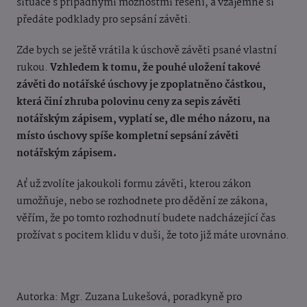
situace s případný
mi možnostmi řešení, a vzájemně
si
předáte podklady pro sepsání
závěti.
Zde bych se ještě vrátila k úschově závěti psané vlastní
rukou.
Vzhledem k tomu, že pouh
é
uložení takov
é
závě
ti do notářské úschovy je zpoplatně
no částkou,
která činí zhruba polovinu ceny za sepis závě
ti
notářským zápisem, vyplatí se, dle mého názoru, na
mí
sto úschovy spíše kompletní sepsání závěti
notářským zápisem.
Ať už zvolíte jakoukoli formu závěti, kterou zákon
umožňuje, nebo se rozhodnete pro dědění ze zákona,
věřím, že po tomto rozhodnutí budete nadcházející čas
prožívat s pocitem klidu v duši, že toto již máte urovná
no.
Autorka:
Mgr. Zuzana Lukešová, poradkyně pro