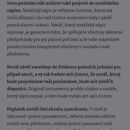
Svou poslední vůli můžete tak
é projevit do notářského
zápisu.
Notářský zápis je veřejnou listinou, která má
vyšší důkazní sílu než listina soukromá (tedy i závěť
psaná vlastní rukou). Notář, který
notářský zápis
sepisuje, je garantem toho, že splňujete všechny zákonn
é
předpoklady pro její platn
é pořízení a ž
e vaše majetkov
é
poměry budou komplexně ošetřeny v souladu s vaší
představou.
Notář závěť zaeviduje do Evidence právních jednání pro
případ smrti, a vy tak budete
mít jistotu, ž
e notář, který
bude projednávat vaši pozůstalost, bude mít závěť k
dispozici.
Originál testamentu je vždy uložen u notáře,
který zápis sepsal, a vám bude vydán jen opis listiny.
Poplatek notáři činí zhruba 3400 korun.
V ceně je
zahrnuté i právní poradenství, během kterého sdělí
te
notáři svou představu, získáte právní posouzení vaší