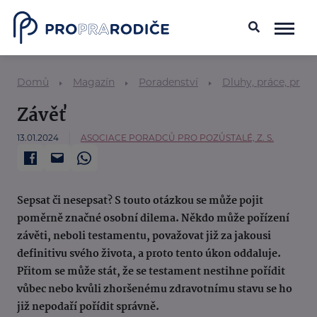
Domů
Magazín
Poradenství
Dluhy, práce, práv
Závěť
13.01.2024
ASOCIACE PORADCŮ PRO POZŮSTALÉ, Z. S.
Sepsat či nesepsat? S touto otázkou se může pojit
poměrně značné osobní dilema. Někdo může pořízení
závěti, neboli testamentu, považovat již za jakousi
definitivu svého života, a proto tento úkon oddaluje.
Přitom se může stát, že se testament nestihne pořídit
vůbec nebo kvůli zhoršenému zdravotnímu stavu se ho
již nepodaří pořídit správně.