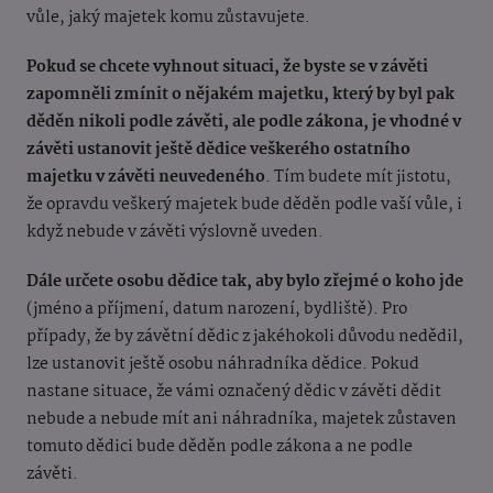
vůle, jaký majetek komu zůstavujete.
Pokud se chcete vyhnout situaci, že byste se v závěti
zapomněli zmínit o nějakém majetku, který by byl pak
děděn nikoli podle závěti, ale podle zákona, je vhodn
é v
závěti ustanovit ještě dě
dice
veškerého ostatního
majetku v závěti neuvedeného
.
Tím budete mít jistotu,
že opravdu veškerý majetek bude děděn podle vaší vůle, i
když nebude v závěti výslovně uveden.
Dále určete osobu dědice tak, aby bylo zřejm
é o koho jde
(jm
é
no a příjmení, datum narození, bydliště
). Pro
případy, že by závětní dědic z jak
éhokoli důvodu nedědil,
lze ustanovit ještě osobu náhradníka dědice. Pokud
nastane situace, že vámi označený dědic v závěti dědit
nebude a nebude mít ani náhradníka, majetek zůstaven
tomuto dědici bude děděn podle zákona a ne podle
závěti
.