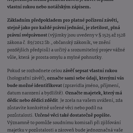
vlastní rukou nebo notářským zápisem.
Základním předpokladem pro platn
é pořízení závěti,
stejně jako pro každ
é právní jednání, je zletilost, plná
právní svéprávnost
(výjimky jsou uvedeny v § 1525 až 1528
zákona č. 89/2012 Sb., obč
anský zákoník, ve znění
pozdějších předpisů
) a určitý a srozumitelný projev vážné
vůle, která
je prosta omylu a myln
é pohnutky.
Pokud se rozhodnete celou
závěť sepsat vlastní rukou
(holografní závěť),
označte sami sebe údaji, kterými vás
bude možn
é identifikovat
(zpravidla jm
éno, příjmení,
datum narození a bydliště).
Označte majetek, který má
dědic nebo dědici zdědit
. Je zcela na vašem uvážení, zda
zůstavíte konkr
étně určené věci nebo podíl na
pozůstalosti.
Určen
é věci tak
é dostatečně popište.
Významně to pomůže soudnímu komisaři při zjišťování
majetku v pozůstalosti a zároveň bude jednoznačná vaše