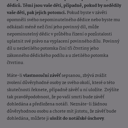
d
ě
diců. Těmi jsou vaše děti, případně, pokud by nedědily
vaše děti, pak jejich potomci.
Pokud byste v závěti
opomněli svého nepominuteln
é
ho dědice nebo byste mu
odkázali m
éně než činí jeho povinný díl, může
nepominutelný dědic v průběhu řízení o pozůstalosti
uplatnit své právo na vyplacení povinné
ho dílu. Povinný
díl u nezletil
ého potomka činí tři čtvrtiny jeho
zákonn
é
ho dědického podílu a u zletilého potomka
čtvrtinu.
Máte-li
vlastnoruční závěť
sepsanou, zbývá zvážit
zvolení důvěryhodné osoby ze sv
ého okolí, které
o t
éto
skutečnosti řeknete, případně závěť u ní uložíte. Zvýšíte
tak pravděpodobnost, že po vaší smrti bude závěť
dohledána a předložena notáři. Neznáte-li žádnou
důvěryhodnou osobu a chcete mít jistotu, že závěť bude
dohledána, můžete ji
uložit do notářské úschovy
.