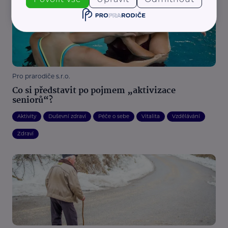
Pro prarodiče s.r.o.
Co si představit po pojmem „aktivizace
seniorů“?
Aktivity
Duševní zdraví
Péče o sebe
Vitalita
Vzdělávání
Zdraví