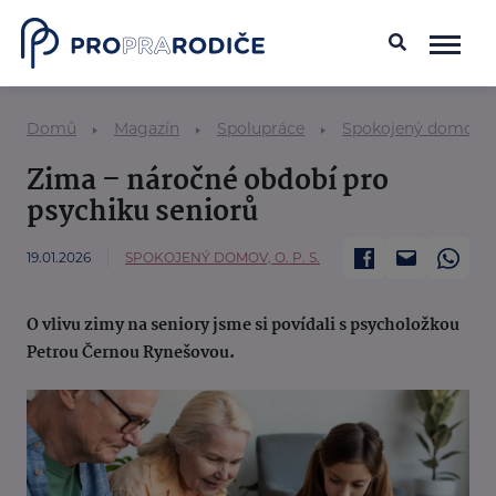
Domů
Magazín
Spolupráce
Spokojený domov /
Zima – náročné období pro
psychiku seniorů
19.01.2026
SPOKOJENÝ DOMOV, O. P. S.
O vlivu zimy na seniory jsme si povídali s psycholožkou
Petrou Černou Rynešovou.