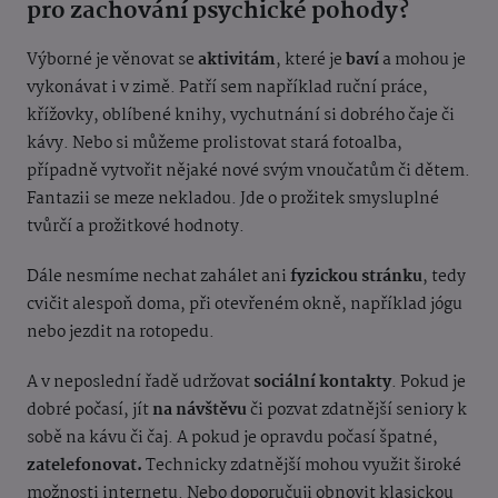
pro zachování psychické pohody?
Výborné je věnovat se
aktivitám
, které je
baví
a mohou je
vykonávat i v zimě. Patří sem například ruční práce,
křížovky, oblíbené knihy, vychutnání si dobrého čaje či
kávy. Nebo si můžeme prolistovat stará fotoalba,
případně vytvořit nějaké nové svým vnoučatům či dětem.
Fantazii se meze nekladou. Jde o prožitek smysluplné
tvůrčí a prožitkové hodnoty.
Dále nesmíme nechat zahálet ani
fyzickou stránku
, tedy
cvičit alespoň doma, při otevřeném okně, například jógu
nebo jezdit na rotopedu.
A v neposlední řadě udržovat
sociální kontakty
. Pokud je
dobré počasí, jít
na návštěvu
či pozvat zdatnější seniory k
sobě na kávu či čaj. A pokud je opravdu počasí špatné,
zatelefonovat.
Technicky zdatnější mohou využit široké
možnosti internetu. Nebo doporučuji obnovit klasickou