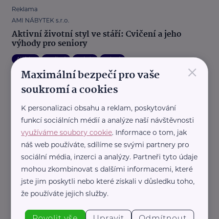
Reklama
AMI NÁBYTEK s.r.o.
Aktivní životní styl ve stáří: Cvičení a jeho
výhody pro seniory
Aktivity
Bydlení
Pohyb
Zdraví
×
Maximální bezpečí pro vaše
soukromí a cookies
K personalizaci obsahu a reklam, poskytování
funkcí sociálních médií a analýze naší návštěvnosti
využíváme soubory cookie
. Informace o tom, jak
náš web používáte, sdílíme se svými partnery pro
sociální média, inzerci a analýzy. Partneři tyto údaje
Pro prarodiče s.r.o.
Denní rutina je klíčem k aktivnímu a zdravému
mohou zkombinovat s dalšími informacemi, které
životu seniorů
jste jim poskytli nebo které získali v důsledku toho,
že používáte jejich služby.
Zdraví
Výživa
Péče o sebe
Aktivity
Vitalita
Povolit vše
Upravit
Odmítnout