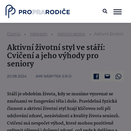
Domů
Magazín
Aktivní senior
Aktivní životní st
Aktivní životní styl ve stáří:
Cvičení a jeho výhody pro
seniory
20.08.2024
AMI NÁBYTEK S.R.O.
Stáří je obdobím života, kdy se musíme vyrovnat se
změnami ve fungování těla i duše. Pravidelná fyzická
činnost a aktivní životní styl hrají klíčovou roli při
udržování zdraví, nezávislosti a kvality života seniorů.
Cvičení má nespočet výhod, které mohou pozitivně
ovlivnit tělesné i duševní zdraví, což vede k delšímu a