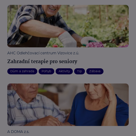
AHC Odlehčovací centrum Vizovice z.ú.
Zahradní terapie pro seniory
Dům a zahrada
Pohyb
Aktivity
Tip
Zábava
A DOMA z.s.