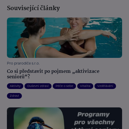
Související články
Pro prarodiče s.r.o.
Co si představit po pojmem „aktivizace
seniorů“?
Aktivity
Duševní zdraví
Péče o sebe
Vitalita
Vzdělávání
Zdraví