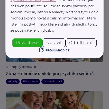
Aktivity
Cestování
Dobročinnost
Duševní zdraví
náš web používáte, sdílíme se svými partnery pro
Péče o sebe
Pro pečující
Tvoření
Vzdělávání
sociální média, inzerci a analýzy. Partneři tyto údaje
mohou zkombinovat s dalšími informacemi, které
Dům a zahrada
Zajímavost
Zdraví
jste jim poskytli nebo které získali v důsledku toho,
že používáte jejich služby.
Povolit vše
Upravit
Odmítnout
Spokojený domov, o. p. s.
Zima – náročné období pro psychiku seniorů
Aktivity
Péče o sebe
Duševní zdraví