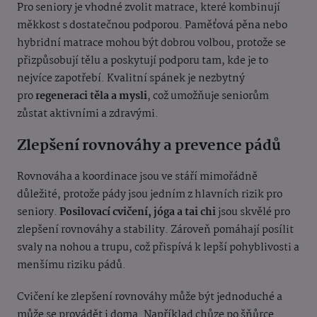
Pro seniory je vhodné zvolit matrace, které kombinují
měkkost s dostatečnou podporou. Paměťová pěna nebo
hybridní matrace mohou být dobrou volbou, protože se
přizpůsobují tělu a poskytují podporu tam, kde je to
nejvíce zapotřebí. Kvalitní spánek je nezbytný
pro
regeneraci těla a mysli
, což umožňuje seniorům
zůstat aktivními a zdravými.
Zlepšení rovnováhy a prevence pádů
Rovnováha a koordinace jsou ve stáří mimořádně
důležité, protože pády jsou jedním z hlavních rizik pro
seniory.
Posilovací cvičení, jóga a tai chi
jsou skvělé pro
zlepšení rovnováhy a stability. Zároveň pomáhají posílit
svaly na nohou a trupu, což přispívá k lepší pohyblivosti a
menšímu riziku pádů.
Cvičení ke zlepšení rovnováhy může být jednoduché a
může se provádět i doma. Například chůze po šňůrce