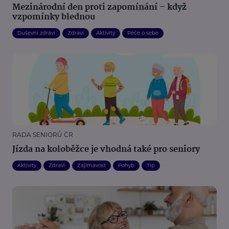
Mezinárodní den proti zapomínání – když
vzpomínky blednou
Duševní zdraví
Zdraví
Aktivity
Péče o sebe
RADA SENIORŮ ČR
Jízda na koloběžce je vhodná také pro seniory
Aktivity
Zdraví
Zajímavost
Pohyb
Tip