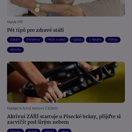
MaVe PR
Pět tipů pro zdravé stáří
Zdraví
Prevence
Péče o sebe
Výživa
U lékaře
Pohyb
Aktivity
Nadační fond Aktivní ČESKO
Aktivní ZÁŘÍ startuje u Písecké brány, přijďte si
zacvičit pod širým nebem
Aktivity
Pohyb
Zdraví
Akce