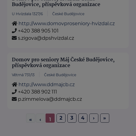
Budějovice, příspěvková organizace
U Hvízdala 1327/6
České Budějovice
http://www.domovproseniory-hvizdal.cz
+420 388 905 101
s.zigova@dpshvizdal.cz
Domov pro seniory Máj České Budějovice,
příspěvková organizace
Větrná 731/13
České Budějovice
http://www.ddmajcb.cz
+420 388 902 111
p.zimmelova@ddmajcb.cz
2
3
4
›
»
«
‹
1