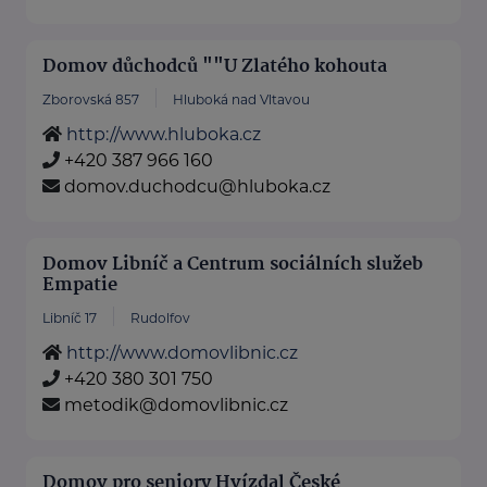
Domov důchodců ""U Zlatého kohouta
Zborovská 857
Hluboká nad Vltavou
http://www.hluboka.cz
+420 387 966 160
domov.duchodcu@hluboka.cz
Domov Libníč a Centrum sociálních služeb
Empatie
Libníč 17
Rudolfov
http://www.domovlibnic.cz
+420 380 301 750
metodik@domovlibnic.cz
Domov pro seniory Hvízdal České