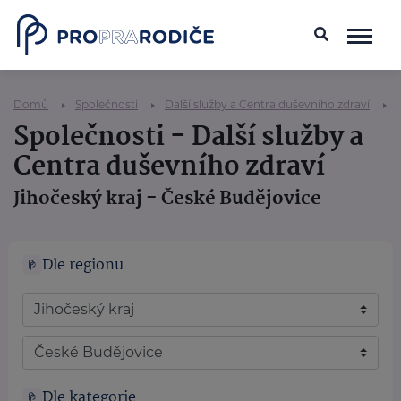
Domů
Společnosti
Další služby a Centra duševního zdraví
Společnosti - Další služby a
Centra duševního zdraví
Jihočeský kraj - České Budějovice
Dle regionu
Dle kategorie