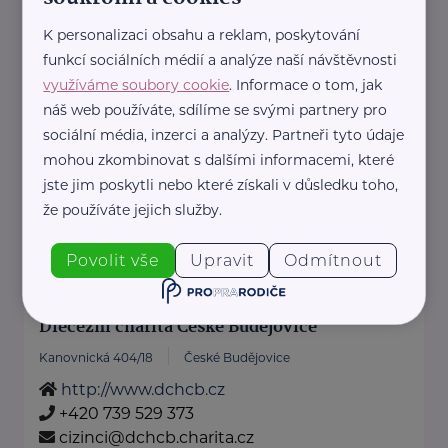
+420 387 001 010
K personalizaci obsahu a reklam, poskytování
info@centrumbazalka.cz
funkcí sociálních médií a analýze naší návštěvnosti
využíváme soubory cookie
. Informace o tom, jak
Česká maltézská pomoc SŘMR pod
náš web používáte, sdílíme se svými partnery pro
patronátem Velkopřevorství
sociální média, inzerci a analýzy. Partneři tyto údaje
českého,stř.Č.B.,o.p.s
mohou zkombinovat s dalšími informacemi, které
Na Sadech 2035/19
České Budějovice
jste jim poskytli nebo které získali v důsledku toho,
www.cmpcb.cz
že používáte jejich služby.
+420 387 312 898
cmpcb@cmpcb.cz
Povolit vše
Upravit
Odmítnout
Diecézní charita České Budějovice
Kanovnická 404/18
České Budějovice
http://www.dchcb.cz
+420 739 529 373
cizinci@dchcb.charita.cz