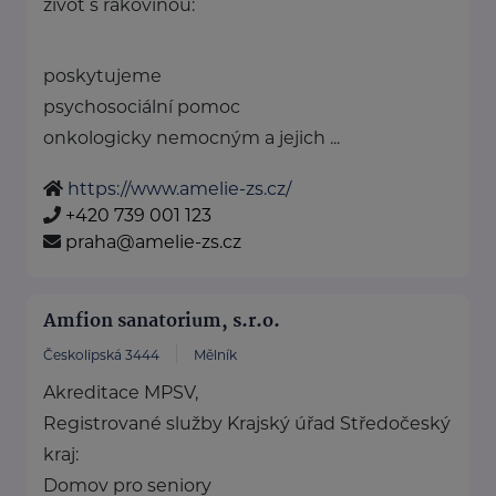
život s rakovinou:
poskytujeme
psychosociální pomoc
onkologicky nemocným a jejich ...
https://www.amelie-zs.cz/
+420 739 001 123
praha@amelie-zs.cz
Amfion sanatorium, s.r.o.
Českolipská 3444
Mělník
Akreditace MPSV,
Registrované služby Krajský úřad Středočeský
kraj:
Domov pro seniory