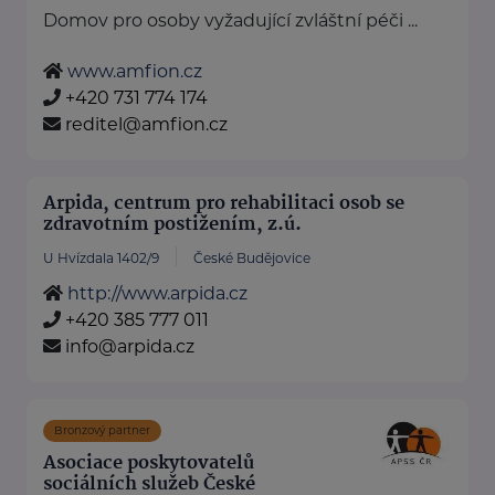
Domov pro osoby vyžadující zvláštní péči ...
www.amfion.cz
+420 731 774 174
reditel@amfion.cz
Arpida, centrum pro rehabilitaci osob se
zdravotním postižením, z.ú.
U Hvízdala 1402/9
České Budějovice
http://www.arpida.cz
+420 385 777 011
info@arpida.cz
Bronzový partner
Asociace poskytovatelů
sociálních služeb České