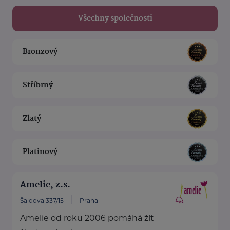
Všechny společnosti
Bronzový
Stříbrný
Zlatý
Platinový
Amelie, z.s.
Šaldova 337/15
Praha
Amelie od roku 2006 pomáhá žít