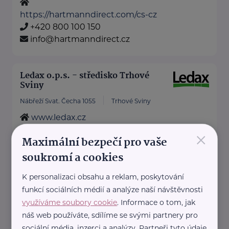
https://hartmanndirect.com/cs-cz
+420 800 100 150
info@hartmanndirect.cz
Ledax o.p.s. - středisko Trhové
Sviny
Nábřeží Svat. Čecha 1055
Trhové Sviny
www.ledax.cz
×
+420 725 071 958
Maximální bezpečí pro vaše
eva.sekalova@ledax.cz
soukromí a cookies
K personalizaci obsahu a reklam, poskytování
Bronzový partner
funkcí sociálních médií a analýze naší návštěvnosti
RADA SENIORŮ ČR
využíváme soubory cookie
. Informace o tom, jak
Politických vězňů 1419/11
Praha 1
náš web používáte, sdílíme se svými partnery pro
sociální média, inzerci a analýzy. Partneři tyto údaje
Poskytujeme bezplatné sociálně-