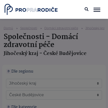
Domů
Společnosti
Domácí zdravotní péče
Jihočeský kraj
Společnosti - Domácí
zdravotní péče
Jihočeský kraj - České Budějovice
Dle regionu
Dle kategorie