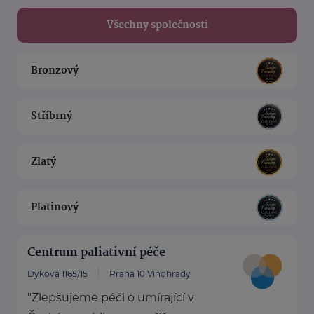
Všechny společnosti
Bronzový
Stříbrný
Zlatý
Platinový
Centrum paliativní péče
Dykova 1165/15
Praha 10 Vinohrady
"Zlepšujeme péči o umírající v