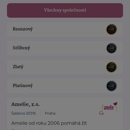
Všechny společnosti
Bronzový
Stříbrný
Zlatý
Platinový
Amelie, z.s.
Šaldova 337/15
Praha
Amelie od roku 2006 pomáhá žít