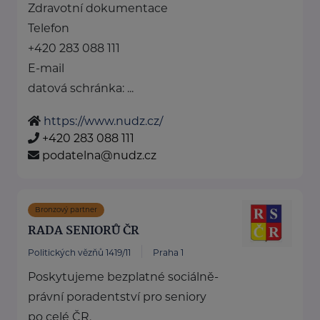
Zdravotní dokumentace
Telefon
+420 283 088 111
E-mail
datová schránka: ...
https://www.nudz.cz/
+420 283 088 111
podatelna@nudz.cz
Bronzový partner
RADA SENIORŮ ČR
Politických vězňů 1419/11
Praha 1
Poskytujeme bezplatné sociálně-
právní poradentství pro seniory
po celé ČR.