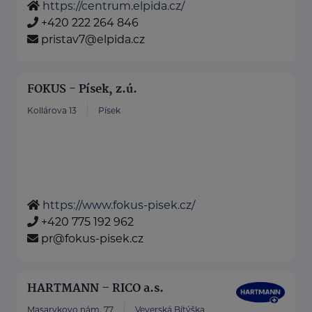
https://centrum.elpida.cz/
+420 222 264 846
pristav7@elpida.cz
FOKUS - Písek, z.ú.
Kollárova 13
Písek
https://www.fokus-pisek.cz/
+420 775 192 962
pr@fokus-pisek.cz
HARTMANN – RICO a.s.
Masarykovo nám. 77
Veverská Bítýška