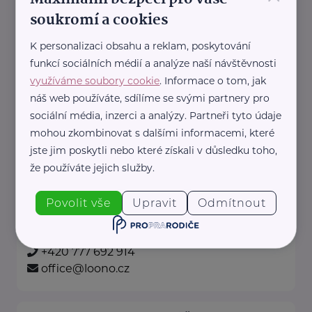
+420 228 224 923
soukromí a cookies
info@nas-slunovrat.cz
K personalizaci obsahu a reklam, poskytování
funkcí sociálních médií a analýze naší návštěvnosti
Loono, z. s.
využíváme soubory cookie
. Informace o tom, jak
náš web používáte, sdílíme se svými partnery pro
Karlínské náměstí 238/6
Praha 8 - Karlín
sociální média, inzerci a analýzy. Partneři tyto údaje
Jsme tým mladých lékařů,
mohou zkombinovat s dalšími informacemi, které
studentů medicíny a dalších
jste jim poskytli nebo které získali v důsledku toho,
profesionálů.
že používáte jejich služby.
Skrze workshopy ve školách
Povolit vše
Upravit
Odmítnout
a firmách, edukační ...
https://www.loono.cz/
+420 777 692 914
office@loono.cz