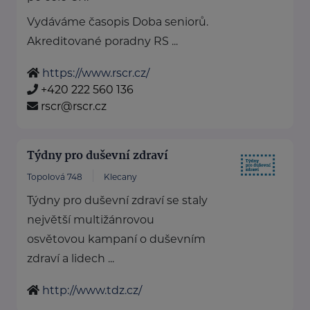
Vydáváme časopis Doba seniorů.
Akreditované poradny RS ...
https://www.rscr.cz/
+420 222 560 136
rscr@rscr.cz
Týdny pro duševní zdraví
Topolová 748
Klecany
Týdny pro duševní zdraví se staly
největší multižánrovou
osvětovou kampaní o duševním
zdraví a lidech ...
http://www.tdz.cz/