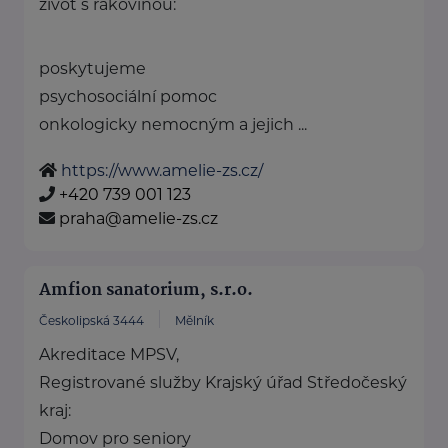
život s rakovinou:
poskytujeme
psychosociální pomoc
onkologicky nemocným a jejich ...
https://www.amelie-zs.cz/
+420 739 001 123
praha@amelie-zs.cz
Amfion sanatorium, s.r.o.
Českolipská 3444
Mělník
Akreditace MPSV,
Registrované služby Krajský úřad Středočeský
kraj:
Domov pro seniory