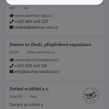
Domov ve Věži, příspěvková organizace
Věž 1
Věž
www.domov-vez.cz
+420 569 445 227
reditel@domov-vez.cz
Domov ve Zboží, příspěvková organizace
Zboží 1
Světlá nad Sázavou
www.domovvezbozi.cz
+420 569 441 128
info@domovvezbozi.cz
Dotkni se křídel z.s.
Jívka 216
Jívka
Dotkni se křídel z.