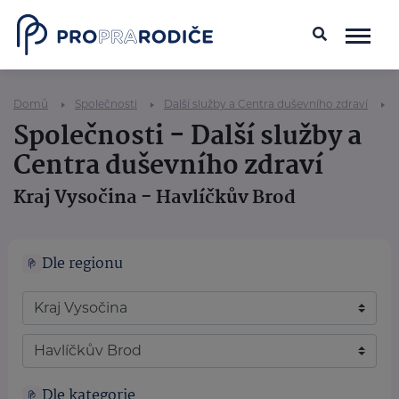
Domů
Společnosti
Další služby a Centra duševního zdraví
Společnosti - Další služby a
Centra duševního zdraví
Kraj Vysočina - Havlíčkův Brod
Dle regionu
Dle kategorie