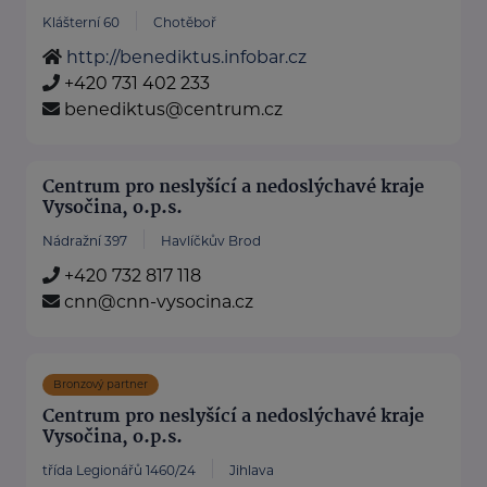
Klášterní 60
Chotěboř
http://benediktus.infobar.cz
+420 731 402 233
benediktus@centrum.cz
Centrum pro neslyšící a nedoslýchavé kraje
Vysočina, o.p.s.
Nádražní 397
Havlíčkův Brod
+420 732 817 118
cnn@cnn-vysocina.cz
Bronzový partner
Centrum pro neslyšící a nedoslýchavé kraje
Vysočina, o.p.s.
třída Legionářů 1460/24
Jihlava