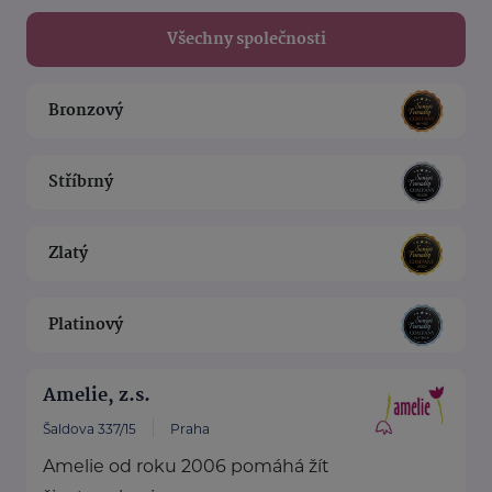
Všechny společnosti
Bronzový
Stříbrný
Zlatý
Platinový
Amelie, z.s.
Šaldova 337/15
Praha
Amelie od roku 2006 pomáhá žít