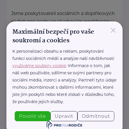
Jsme poskytovateli sociálních a doplňkových
služeb pro osoby se sluchovým postižením v
×
Kraji Vysočina. ...
Maximální bezpečí pro vaše
soukromí a cookies
www.cnn-vysocina.cz
+420 732 817 118
K personalizaci obsahu a reklam, poskytování
cnn@cnn-vysocina.cz
funkcí sociálních médií a analýze naší návštěvnosti
využíváme soubory cookie
. Informace o tom, jak
náš web používáte, sdílíme se svými partnery pro
Domov Háj, příspěvková organizace
sociální média, inzerci a analýzy. Partneři tyto údaje
Nové Město 1261
Světlá nad Sázavou
mohou zkombinovat s dalšími informacemi, které
jste jim poskytli nebo které získali v důsledku toho,
http://usphaj.cz
že používáte jejich služby.
+420 569 720 881
capek@domovhaj.cz
Povolit vše
Upravit
Odmítnout