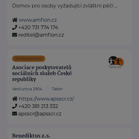
Domov pro osoby vyžadující zvláštní péči ...
www.amfion.cz
+420 731 774 174
reditel@amfion.cz
Bronzový partner
Asociace poskytovatelů
sociálních služeb České
republiky
Vančurova 2904
Tábor
https://www.apsscr.cz/
+420 381 213 332
apsscr@apsscr.cz
Benediktus z.s.