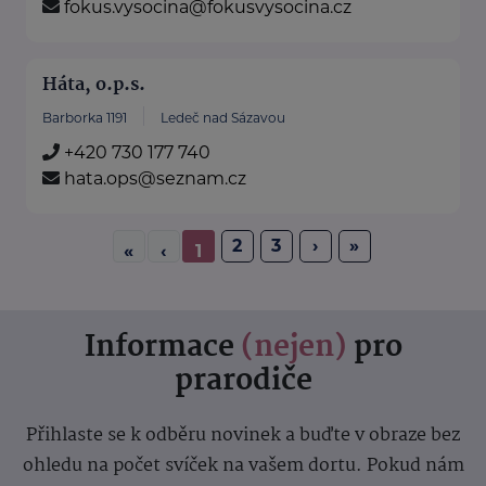
fokus.vysocina@fokusvysocina.cz
Háta, o.p.s.
Barborka 1191
Ledeč nad Sázavou
+420 730 177 740
hata.ops@seznam.cz
2
3
›
»
«
‹
1
Informace
(nejen)
pro
prarodiče
Přihlaste se k odběru novinek a buďte v obraze bez
ohledu na počet svíček na vašem dortu. Pokud nám