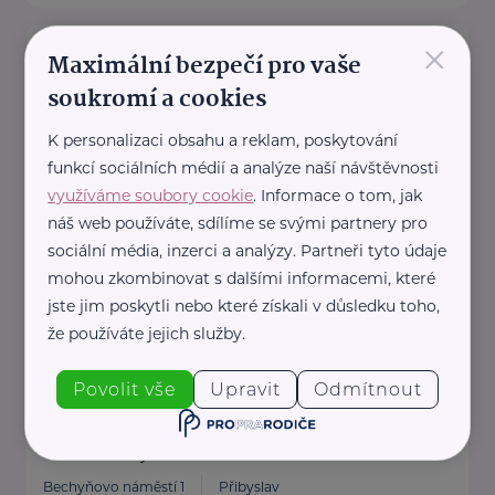
×
Město Chotěboř
Maximální bezpečí pro vaše
Trčků z Lípy 69
Chotěboř
soukromí a cookies
http://www.chotebor.cz
K personalizaci obsahu a reklam, poskytování
+420 569 641 107
funkcí sociálních médií a analýze naší návštěvnosti
pecovatelskasluzba@chotebor.cz
využíváme soubory cookie
. Informace o tom, jak
náš web používáte, sdílíme se svými partnery pro
Město Ledeč nad Sázavou
sociální média, inzerci a analýzy. Partneři tyto údaje
mohou zkombinovat s dalšími informacemi, které
Husovo náměstí 7
Ledeč nad Sázavou
jste jim poskytli nebo které získali v důsledku toho,
http://ledecns.cz
že používáte jejich služby.
+420 569 729 510
podatelna@ledecns.cz
Povolit vše
Upravit
Odmítnout
Město Přibyslav
Bechyňovo náměstí 1
Přibyslav