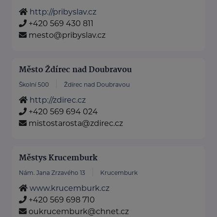
http://pribyslav.cz
+420 569 430 811
mesto@pribyslav.cz
Město Ždírec nad Doubravou
Školní 500
Ždírec nad Doubravou
http://zdirec.cz
+420 569 694 024
mistostarosta@zdirec.cz
Městys Krucemburk
Nám. Jana Zrzavého 13
Krucemburk
www.krucemburk.cz
+420 569 698 710
oukrucemburk@chnet.cz