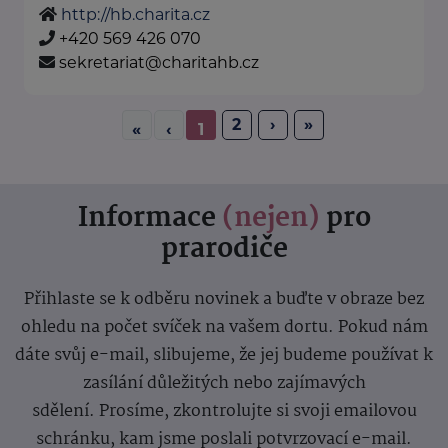
http://hb.charita.cz
+420 569 426 070
sekretariat@charitahb.cz
2
›
»
«
‹
1
Informace
(nejen)
pro
prarodiče
Přihlaste se k odběru novinek a buďte v obraze bez
ohledu na počet svíček na vašem dortu. Pokud nám
dáte svůj e-mail, slibujeme, že jej budeme používat k
zasílání důležitých nebo zajímavých
sdělení.
Prosíme, zkontrolujte si svoji emailovou
schránku, kam jsme poslali potvrzovací e-mail.