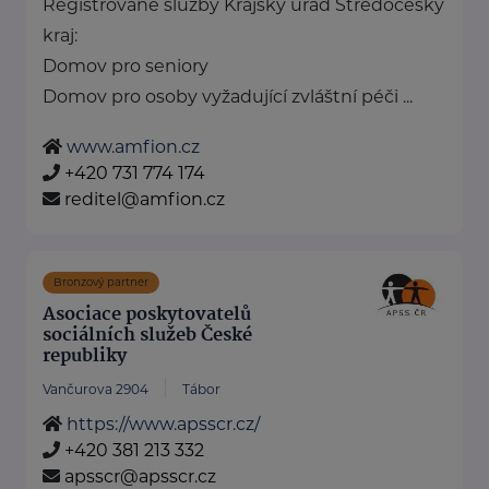
Registrované služby Krajský úřad Středočeský
kraj:
Domov pro seniory
Domov pro osoby vyžadující zvláštní péči ...
www.amfion.cz
+420 731 774 174
reditel@amfion.cz
Bronzový partner
Asociace poskytovatelů
sociálních služeb České
republiky
Vančurova 2904
Tábor
https://www.apsscr.cz/
+420 381 213 332
apsscr@apsscr.cz