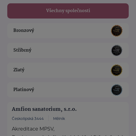
Všechny společnosti
Bronzový
Stříbrný
Zlatý
Platinový
Amfion sanatorium, s.r.o.
Českolipská 3444
Mělník
Akreditace MPSV,