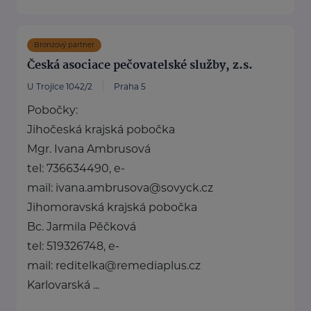
Bronzový partner
Česká asociace pečovatelské služby, z.s.
U Trojice 1042/2
Praha 5
Pobočky:
Jihočeská krajská pobočka
Mgr. Ivana Ambrusová
tel: 736634490, e-
mail: ivana.ambrusova@sovyck.cz
Jihomoravská krajská pobočka
Bc. Jarmila Pěčková
tel: 519326748, e-
mail: reditelka@remediaplus.cz
Karlovarská ...