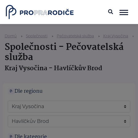
Domů
Společnosti
Pečovatelská služba
Kraj Vysočina
Společnosti - Pečovatelská
služba
Kraj Vysočina - Havlíčkův Brod
Dle regionu
Dle kategorie