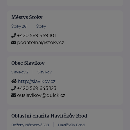
Městys Štoky
Štoky 261
Štoky
+420 569 459 101
podatelna@stoky.cz
Obec Slavíkov
Slavíkov 2
Slavíkov
http://slavikov.cz
+420 569 645 123
ouslavikov@quick.cz
Oblastní charita Havlíčkův Brod
Boženy Němcové 188
Havlíčkův Brod