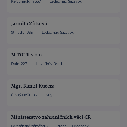
Ke Stínadlům 557
Ledeč nad Sázavou
Jarmila Zítková
Stínadla 1035
Ledeč nad Sázavou
M TOUR s.r.o.
Dolní 227
Havlíčkův Brod
Mgr. Kamil Kučera
Český Dvůr 105
Knyk
Ministerstvo zahraničních věcí ČR
Loretánské náměstí 5
Praha 1 – Hradčany