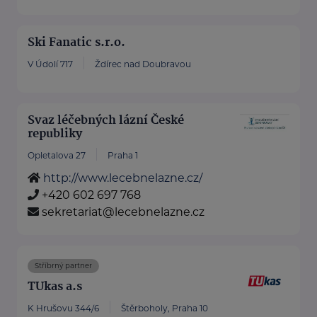
Ski Fanatic s.r.o.
V Údolí 717
Ždírec nad Doubravou
Svaz léčebných lázní České
republiky
Opletalova 27
Praha 1
http://www.lecebnelazne.cz/
+420 602 697 768
sekretariat@lecebnelazne.cz
Stříbrný partner
TUkas a.s
K Hrušovu 344/6
Štěrboholy, Praha 10