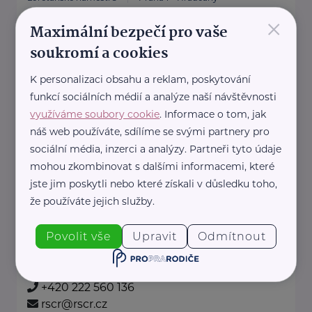
×
https://www.mzv.cz/
Maximální bezpečí pro vaše
+420 222 264 222
soukromí a cookies
K personalizaci obsahu a reklam, poskytování
Bronzový partner
funkcí sociálních médií a analýze naší návštěvnosti
RADA SENIORŮ ČR
využíváme soubory cookie
. Informace o tom, jak
náš web používáte, sdílíme se svými partnery pro
Politických vězňů 1419/11
Praha 1
sociální média, inzerci a analýzy. Partneři tyto údaje
Poskytujeme bezplatné sociálně-
mohou zkombinovat s dalšími informacemi, které
právní poradentství pro seniory
jste jim poskytli nebo které získali v důsledku toho,
po celé ČR.
že používáte jejich služby.
Vydáváme časopis Doba seniorů.
Povolit vše
Upravit
Odmítnout
Akreditované poradny RS ...
https://www.rscr.cz/
+420 222 560 136
rscr@rscr.cz