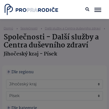
Domů
Společnosti
Další služby a Centra duševního zdraví
Společnosti - Další služby a
Centra duševního zdraví
Jihočeský kraj - Písek
Dle regionu
Dle kategorie