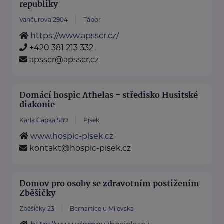
republiky
Vančurova 2904
Tábor
https://www.apsscr.cz/
+420 381 213 332
apsscr@apsscr.cz
Domácí hospic Athelas - středisko Husitské
diakonie
Karla Čapka 589
Písek
www.hospic-pisek.cz
kontakt@hospic-pisek.cz
Domov pro osoby se zdravotním postižením
Zběšičky
Zběšičky 23
Bernartice u Milevska