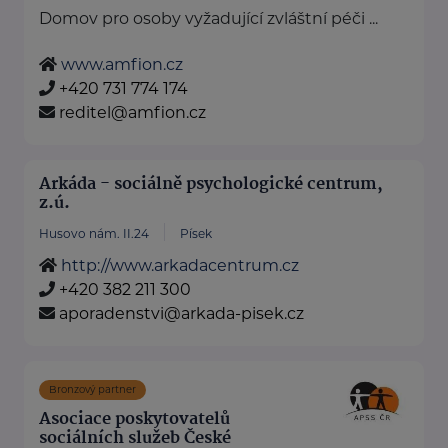
Domov pro osoby vyžadující zvláštní péči ...
www.amfion.cz
+420 731 774 174
reditel@amfion.cz
Arkáda - sociálně psychologické centrum,
z.ú.
Husovo nám. II.24
Písek
http://www.arkadacentrum.cz
+420 382 211 300
aporadenstvi@arkada-pisek.cz
Bronzový partner
Asociace poskytovatelů
sociálních služeb České