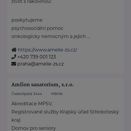
život s rakovinou:
poskytujeme
psychosociální pomoc
onkologicky nemocným a jejich ...
https://www.amelie-zs.cz/
+420 739 001 123
praha@amelie-zs.cz
Amfion sanatorium, s.r.o.
Českolipská 3444
Mělník
Akreditace MPSV,
Registrované služby Krajský úřad Středočeský
kraj:
Domov pro seniory