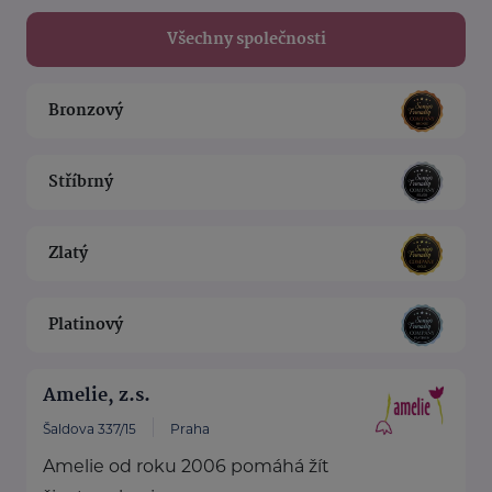
Všechny společnosti
Bronzový
Stříbrný
Zlatý
Platinový
Amelie, z.s.
Šaldova 337/15
Praha
Amelie od roku 2006 pomáhá žít