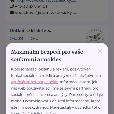
http://www.domovzbesicky.cz
+420 382 734 011
vodickova@domovzbesicky.cz
Dotkni se křídel z.s.
Jívka 216
Jívka
×
Dotkni se křídel z.
Maximální bezpečí pro vaše
soukromí a cookies
s.
je nezisková organizace
K personalizaci obsahu a reklam, poskytování
funkcí sociálních médií a analýze naší návštěvnosti
zaměřená na falcony terapii,
využíváme soubory cookie
. Informace o tom, jak
environmentální vzdělávání a
náš web používáte, sdílíme se svými partnery pro
osvětu.
sociální média, inzerci a analýzy. Partneři tyto údaje
Prostřednictvím ...
mohou zkombinovat s dalšími informacemi, které
jste jim poskytli nebo které získali v důsledku toho,
http://dotknisekridel.cz/
že používáte jejich služby.