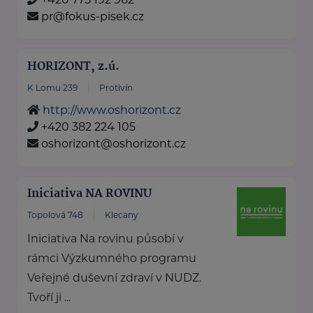
pr@fokus-pisek.cz
HORIZONT, z.ú.
K Lomu 239
Protivín
http://www.oshorizont.cz
+420 382 224 105
oshorizont@oshorizont.cz
Iniciativa NA ROVINU
Topolová 748
Klecany
Iniciativa Na rovinu působí v
rámci Výzkumného programu
Veřejné duševní zdraví v NUDZ.
Tvoří ji ...