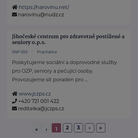
https://narovinu.net/
narovinu@nudz.cz
Jihočeské centrum pro zdravotně postižené a
seniory o.p.s.
SNP 559
Prachatice
Poskytujeme sociální a doprovodné služby
pro OZP, seniory a pečující osoby.
Provozujeme sít poraden pro ...
www.jczps.cz
+420 721 001 422
reditelka@jczps.cz
2
3
›
»
«
‹
1