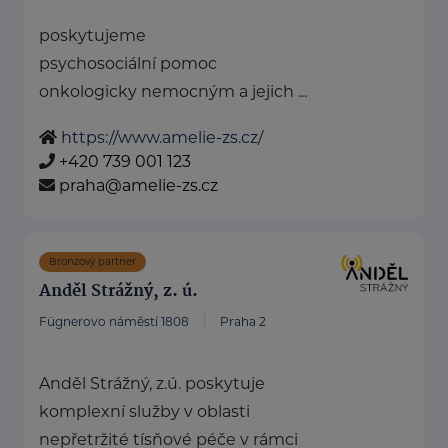
poskytujeme
psychosociální pomoc
onkologicky nemocným a jejich ...
https://www.amelie-zs.cz/
+420 739 001 123
praha@amelie-zs.cz
Bronzový partner
Anděl Strážný, z. ú.
Fügnerovo náměstí 1808
Praha 2
Anděl Strážný, z.ú. poskytuje
komplexní služby v oblasti
nepřetržité tísňové péče v rámci