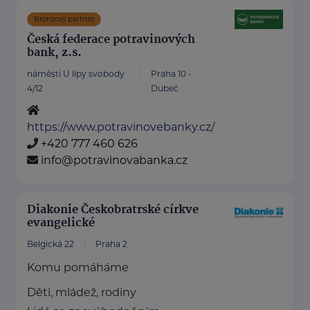
Bronzový partner
Česká federace potravinových
bank, z.s.
náměstí U lípy svobody
Praha 10 -
4/12
Dubeč
https://www.potravinovebanky.cz/
+420 777 460 626
info@potravinovabanka.cz
Diakonie Českobratrské církve
evangelické
Belgická 22
Praha 2
Komu pomáháme
Děti, mládež, rodiny