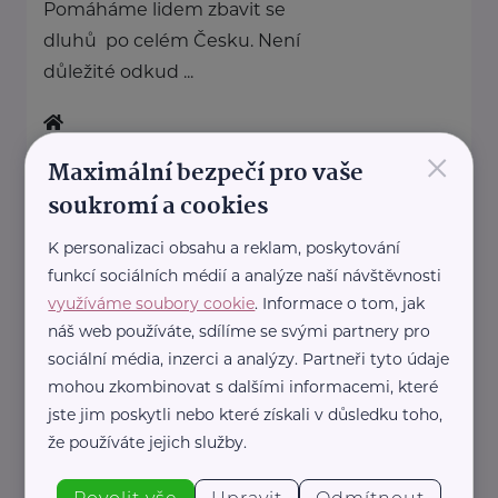
Pomáháme lidem zbavit se
dluhů po celém Česku. Není
důležité odkud ...
×
https://www.dluhovaporadna.cz/
Maximální bezpečí pro vaše
+420 800 214 214
soukromí a cookies
info@dluhovaporadna.cz
K personalizaci obsahu a reklam, poskytování
funkcí sociálních médií a analýze naší návštěvnosti
HOST Home-Start
využíváme soubory cookie
. Informace o tom, jak
V.P.Čkalova 784/22
Praha 6
náš web používáte, sdílíme se svými partnery pro
HOST Home-Start Česká
sociální média, inzerci a analýzy. Partneři tyto údaje
republika je nezisková
mohou zkombinovat s dalšími informacemi, které
jste jim poskytli nebo které získali v důsledku toho,
organizace, která již více než 20
že používáte jejich služby.
let podporuje rodiny ...