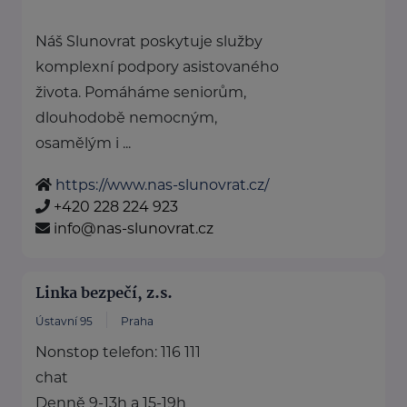
Náš Slunovrat poskytuje služby
komplexní podpory asistovaného
života. Pomáháme seniorům,
dlouhodobě nemocným,
osamělým i ...
https://www.nas-slunovrat.cz/
+420 228 224 923
info@nas-slunovrat.cz
Linka bezpečí, z.s.
Ústavní 95
Praha
Nonstop telefon: 116 111
chat
Denně 9-13h a 15-19h