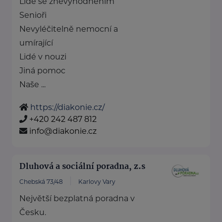
Lidé se znevýhodněním
Senioři
Nevyléčitelně nemocní a
umírající
Lidé v nouzi
Jiná pomoc
Naše ...
https://diakonie.cz/
+420 242 487 812
info@diakonie.cz
Dluhová a sociální poradna, z.s
Chebská 73/48
Karlovy Vary
Největší bezplatná poradna v
Česku.