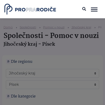
Domů
Společnosti
Pomoc v nouzi
Jihočeský kraj
Píse
Společnosti - Pomoc v nouzi
Jihočeský kraj - Písek
Dle regionu
Dle kategorie