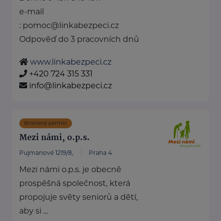
e-mail
: pomoc@linkabezpeci.cz
Odpověď do 3 pracovních dnů
www.linkabezpeci.cz
+420 724 315 331
info@linkabezpeci.cz
Bronzový partner
Mezi námi, o.p.s.
Pujmanové 1219/8,
Praha 4
Mezi námi o.p.s. je obecně
prospěšná společnost, která
propojuje světy seniorů a dětí,
aby si ...