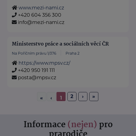
www.mezi-nami.cz
+420 604 356 300
info@mezi-nami.cz
Ministerstvo práce a sociálních věcí ČR
Na Poříčním právu 1/376
Praha 2
https://www.mpsv.cz/
+420 950 191 111
posta@mpsv.cz
2
›
»
«
‹
1
Informace
(nejen)
pro
prarodiče