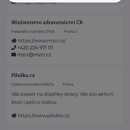
info@matysek.cz
Ministerstvo zdravotnictví ČR
Palackého náměstí 375/4
Praha 2
https://www.mzcr.cz/
+420 224 971 111
mzcr@mzcr.cz
Pilulka.cz
Českomoravská 2408/1a
Praha
Váš expert na doplňky stravy. Vše pro aktivní
život i péči o rodinu.
https://www.pilulka.cz/