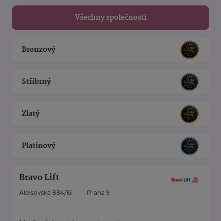
Všechny společnosti
Bronzový
Stříbrný
Zlatý
Platinový
Bravo Lift
Aloisovská 884/16
Praha 9