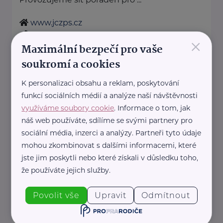
www.jczps.cz
+420 721 001 422
×
Maximální bezpečí pro vaše
reditelka@jczps.cz
soukromí a cookies
Marcela Sekerková - Polštáře
K personalizaci obsahu a reklam, poskytování
Matýsek
funkcí sociálních médií a analýze naší návštěvnosti
Hornická 661
Líně
využíváme soubory cookie
. Informace o tom, jak
náš web používáte, sdílíme se svými partnery pro
Matýsek - pohodlí, které spojuje
sociální média, inzerci a analýzy. Partneři tyto údaje
generace
mohou zkombinovat s dalšími informacemi, které
U Matýska věříme, že skutečné
jste jim poskytli nebo které získali v důsledku toho,
pohodlí nezná věkové hranice.
že používáte jejich služby.
Naše ...
Povolit vše
Upravit
Odmítnout
https://matysek.cz/
+420 723 335 204