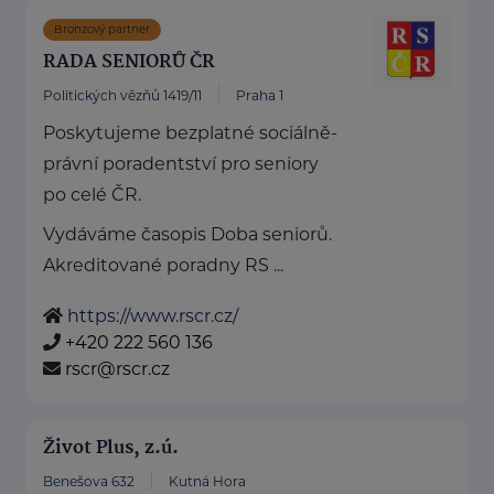
Bronzový partner
RADA SENIORŮ ČR
Politických vězňů 1419/11
Praha 1
Poskytujeme bezplatné sociálně-
právní poradentství pro seniory
po celé ČR.
Vydáváme časopis Doba seniorů.
Akreditované poradny RS ...
https://www.rscr.cz/
+420 222 560 136
rscr@rscr.cz
Život Plus, z.ú.
Benešova 632
Kutná Hora