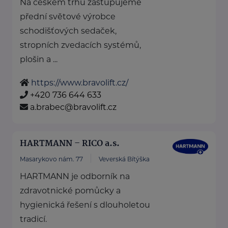
Na českém trhu zastupujeme
přední světové výrobce
schodišťových sedaček,
stropních zvedacích systémů,
plošin a ...
https://www.bravolift.cz/
+420 736 644 633
a.brabec@bravolift.cz
HARTMANN – RICO a.s.
Masarykovo nám. 77
Veverská Bítýška
HARTMANN je odborník na
zdravotnické pomůcky a
hygienická řešení s dlouholetou
tradicí.