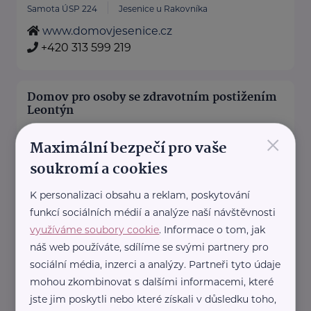
Samota ÚSP 224
Jesenice u Rakovníka
www.domovjesenice.cz
+420 313 599 219
Domov pro osoby se zdravotním postižením
Leontýn
×
Roztoky 52
Křivoklát
Maximální bezpečí pro vaše
http://www.leontyn.cz
soukromí a cookies
+420 313 559 097
leontyn@zris.mepnet.cz
K personalizaci obsahu a reklam, poskytování
funkcí sociálních médií a analýze naší návštěvnosti
využíváme soubory cookie
. Informace o tom, jak
Domov Ráček o.p.s.
náš web používáte, sdílíme se svými partnery pro
Na Sekyře 1765
Rakovník
sociální média, inzerci a analýzy. Partneři tyto údaje
http://DomovRacek.cz
mohou zkombinovat s dalšími informacemi, které
+420 313 519 920
jste jim poskytli nebo které získali v důsledku toho,