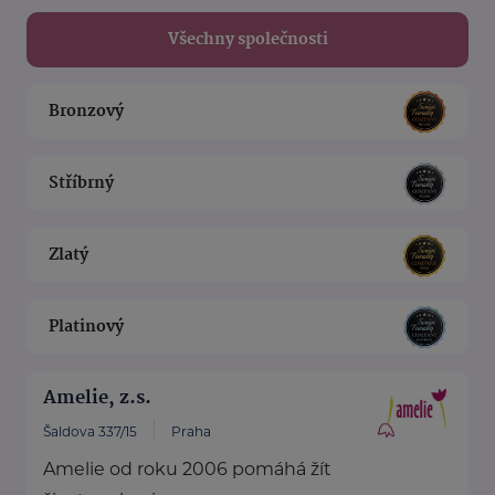
Všechny společnosti
Bronzový
Stříbrný
Zlatý
Platinový
Amelie, z.s.
Šaldova 337/15
Praha
Amelie od roku 2006 pomáhá žít