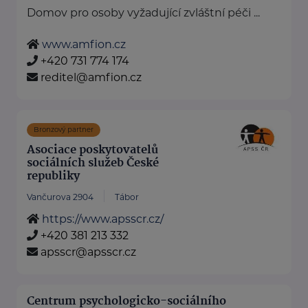
Domov pro osoby vyžadující zvláštní péči ...
www.amfion.cz
+420 731 774 174
reditel@amfion.cz
Bronzový partner
Asociace poskytovatelů
sociálních služeb České
republiky
Vančurova 2904
Tábor
https://www.apsscr.cz/
+420 381 213 332
apsscr@apsscr.cz
Centrum psychologicko-sociálního