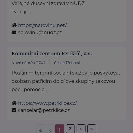
Veřejné duševní zdraví v NUDZ.
Tvoří ji ...
https://narovinu.net/
narovinu@nudz.cz
Komunitní centrum Petrklíč, z.s.
Nové náměstí 1746
Česká Třebová
Posláním terénní sociální služby je poskytovat
osobám patřícím do cílové skupiny takovou
péči, pomoc a ...
https://www.petrklice.cz/
kancelar@petrklice.cz
2
›
»
«
‹
1