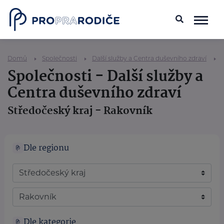
Domů
Společnosti
Další služby a Centra duševního zdraví
Společnosti - Další služby a
Centra duševního zdraví
Středočeský kraj - Rakovník
Dle regionu
Dle kategorie