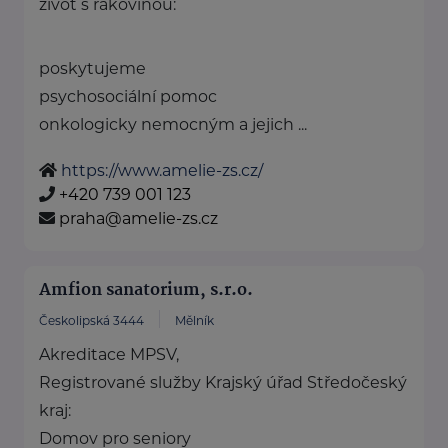
život s rakovinou:
poskytujeme
psychosociální pomoc
onkologicky nemocným a jejich ...
https://www.amelie-zs.cz/
+420 739 001 123
praha@amelie-zs.cz
Amfion sanatorium, s.r.o.
Českolipská 3444
Mělník
Akreditace MPSV,
Registrované služby Krajský úřad Středočeský
kraj:
Domov pro seniory