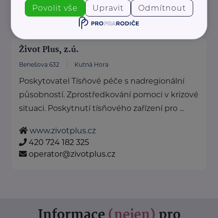
+420 950 180 111
Povolit vše
Upravit
Odmítnout
podatelna.gr@uradprace.cz
Život Plus, z.ú.
Benešova 632
Kutná Hora
Poskytovatel Tísňové péče s nadregionální
působností. Zprostředkování pomoci v krizové
situaci. Poskytnutí tísňového zařízení pro ...
www.zivotplus.cz
420 724 182 325
operator@zivotplus.cz
Informace
(nejen)
pro