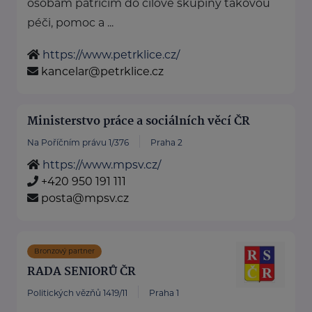
osobám patřícím do cílové skupiny takovou
péči, pomoc a ...
https://www.petrklice.cz/
kancelar@petrklice.cz
Ministerstvo práce a sociálních věcí ČR
Na Poříčním právu 1/376
Praha 2
https://www.mpsv.cz/
+420 950 191 111
posta@mpsv.cz
Bronzový partner
RADA SENIORŮ ČR
Politických vězňů 1419/11
Praha 1