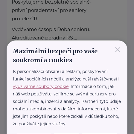
Poskytujeme bezplatné sociálně-
právní poradentství pro seniory
po celé ČR.
Vydáváme časopis Doba seniorů.
Akreditované poradny RS ...
×
Maximální bezpečí pro vaše
https://www.rscr.cz/
soukromí a cookies
+420 222 560 136
rscr@rscr.cz
K personalizaci obsahu a reklam, poskytování
funkcí sociálních médií a analýze naší návštěvnosti
Úřad práce České republiky
využíváme soubory cookie
. Informace o tom, jak
náš web používáte, sdílíme se svými partnery pro
Dobrovského 1278/25
Praha 7 - Holešovice
sociální média, inzerci a analýzy. Partneři tyto údaje
Pro výběr konkrétní pobočky klikněte zde
mohou zkombinovat s dalšími informacemi, které
.
jste jim poskytli nebo které získali v důsledku toho,
že používáte jejich služby.
www.uradprace.cz