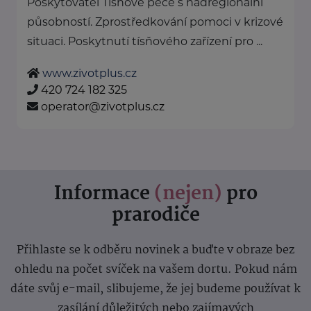
Poskytovatel Tísňové péče s nadregionální
působností. Zprostředkování pomoci v krizové
situaci. Poskytnutí tísňového zařízení pro ...
www.zivotplus.cz
420 724 182 325
operator@zivotplus.cz
Informace
(nejen)
pro
prarodiče
Přihlaste se k odběru novinek a buďte v obraze bez
ohledu na počet svíček na vašem dortu. Pokud nám
dáte svůj e-mail, slibujeme, že jej budeme používat k
zasílání důležitých nebo zajímavých