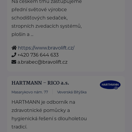
Na českém trhu zastupujeme
přední světové výrobce
schodišťových sedaček,
stropních zvedacích systémů,
plošin a ...
https://www.bravolift.cz/
+420 736 644 633
a.brabec@bravolift.cz
HARTMANN – RICO a.s.
Masarykovo nám. 77
Veverská Bítýška
HARTMANN je odborník na
zdravotnické pomůcky a
hygienická řešení s dlouholetou
tradicí.