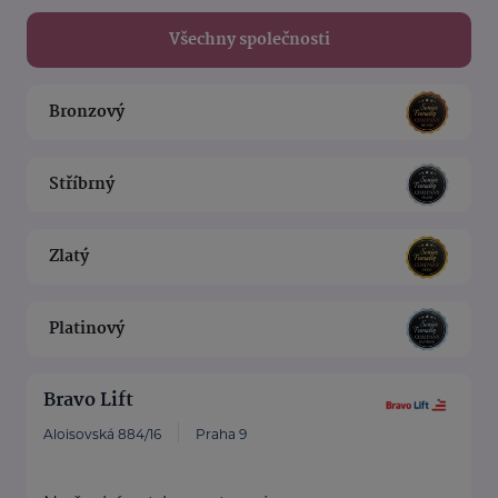
Všechny společnosti
Bronzový
Stříbrný
Zlatý
Platinový
Bravo Lift
Aloisovská 884/16
Praha 9