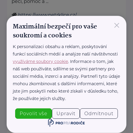
péči, pomoc a ...
https://www.petrklice.cz/
×
kancelar@petrklice.cz
Maximální bezpečí pro vaše
soukromí a cookies
Marcela Sekerková - Polštáře
K personalizaci obsahu a reklam, poskytování
Matýsek
funkcí sociálních médií a analýze naší návštěvnosti
Hornická 661
Líně
využíváme soubory cookie
. Informace o tom, jak
Matýsek - pohodlí, které spojuje
náš web používáte, sdílíme se svými partnery pro
sociální média, inzerci a analýzy. Partneři tyto údaje
generace
mohou zkombinovat s dalšími informacemi, které
U Matýska věříme, že skutečné
jste jim poskytli nebo které získali v důsledku toho,
pohodlí nezná věkové hranice.
že používáte jejich služby.
Naše ...
Povolit vše
Upravit
Odmítnout
https://matysek.cz/
+420 723 335 204
info@matysek.cz