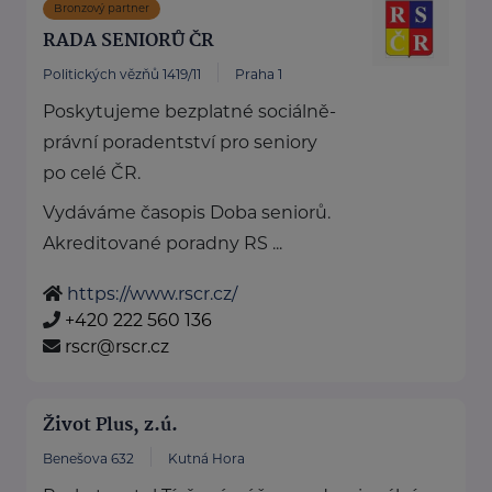
Bronzový partner
RADA SENIORŮ ČR
Politických vězňů 1419/11
Praha 1
Poskytujeme bezplatné sociálně-
právní poradentství pro seniory
po celé ČR.
Vydáváme časopis Doba seniorů.
Akreditované poradny RS ...
https://www.rscr.cz/
+420 222 560 136
rscr@rscr.cz
Život Plus, z.ú.
Benešova 632
Kutná Hora