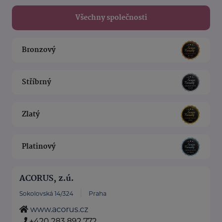
Všechny společnosti
Bronzový
Stříbrný
Zlatý
Platinový
ACORUS, z.ú.
Sokolovská 14/324
Praha
www.acorus.cz
+420 283 892 772