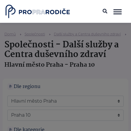
Domů
Společnosti
Další služby a Centra duševního zdraví
Společnosti - Další služby a
Centra duševního zdraví
Hlavní město Praha - Praha 10
Dle regionu
Dle kategorie