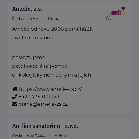
Amelie, z.s.
Šaldova 337/15
Praha
Amelie od roku 2006 pomáhá žít
život s rakovinou:
poskytujeme
psychosociální pomoc
onkologicky nemocným a jejich ...
https://www.amelie-zs.cz/
+420 739 001 123
praha@amelie-zs.cz
Amfion sanatorium, s.r.o.
Českolipská 3444
Mělník