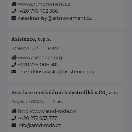
www.artmovement.cz
+420 776 702 366
katerina.riley@artmovement.cz
Asistence, o.p.s.
Koněvova 155/4
Praha
www.asistence.org
+420 739 006 382
tereza.klossovska@asistence.org
Asociace muskulárních dystrofiků v ČR, z. s.
Petýrkova 1953/24
Praha
http://www.amd-mda.cz/
+420 272 933 777
info@amd-mda.cz