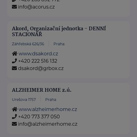
info@acorus.cz
Akord, Organizační jednotka - DENNÍ
STACIONÁŘ
Záhřebská 626/36
Praha
www.dsakord.cz
+420 222 516 132
dsakord@grbox.cz
ALZHEIMER HOME z.ú.
Urešova 1757
Praha
www.alzheimerhome.cz
+420 773 377 050
info@alzheimerhome.cz