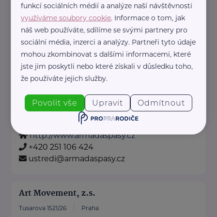
funkcí sociálních médií a analýze naší návštěvnosti
Arcidiecézní charita Praha
využíváme soubory cookie
. Informace o tom, jak
náš web používáte, sdílíme se svými partnery pro
Londýnská 13/44
Praha
sociální média, inzerci a analýzy. Partneři tyto údaje
http://www.charita-adopce.cz
mohou zkombinovat s dalšími informacemi, které
+420 222 512 401
jste jim poskytli nebo které získali v důsledku toho,
praha@praha.charita.cz
že používáte jejich služby.
Povolit vše
Upravit
Odmítnout
Armáda spásy v České republice, z.s.
Petržílkova 2565/23
Praha
http://www.armadaspasy.cz
+420 251 106 424
ustredi@armadaspasy.cz
Art Movement, z.s.
Tusarova 1521/26
Praha