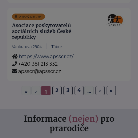
Bronzový partner
Asociace poskytovatelů
sociálních služeb České
republiky
Vančurova 2904
Tábor
https://www.apsscr.cz/
+420 381 213 332
apsscr@apsscr.cz
2
3
4
›
»
...
«
‹
1
Informace
(nejen)
pro
prarodiče