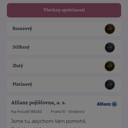
Všechny společnosti
Bronzový
Stříbrný
Zlatý
Platinový
Allianz pojišťovna, a. s.
Na hroudě 1861/63
Praha 10 - Strašnice
Jsme tu, abychom Vám pomohli.