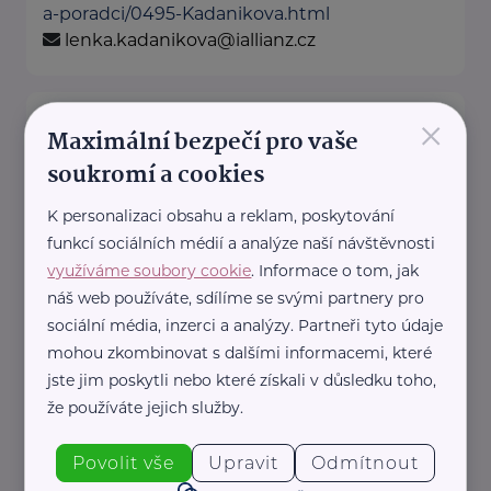
a-poradci/0495-Kadanikova.html
lenka.kadanikova@iallianz.cz
×
Allianz pojišťovna, a. s.
Maximální bezpečí pro vaše
Švehlova 1391/32
Praha 10 - Hostivař
soukromí a cookies
Jsme tu, abychom Vám pomohli.
K personalizaci obsahu a reklam, poskytování
Pojistíme Vaše auto, majetek i
funkcí sociálních médií a analýze naší návštěvnosti
život.
využíváme soubory cookie
. Informace o tom, jak
náš web používáte, sdílíme se svými partnery pro
sociální média, inzerci a analýzy. Partneři tyto údaje
https://www.allianz.cz/cs_CZ/pobocky-
mohou zkombinovat s dalšími informacemi, které
a-poradci/0615-Rimarcikova.html
lucia.rimarcikova@iallianz.cz
jste jim poskytli nebo které získali v důsledku toho,
že používáte jejich služby.
Allianz pojišťovna, a. s.
Povolit vše
Upravit
Odmítnout