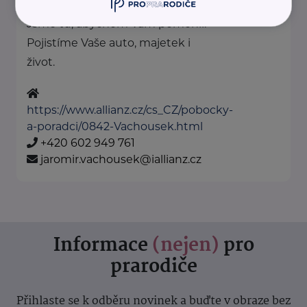
Nákupní 389/3
Praha 10 - Štěrboholy
Jsme tu, abychom Vám pomohli.
Pojistíme Vaše auto, majetek i
život.
https://www.allianz.cz/cs_CZ/pobocky-
a-poradci/0842-Vachousek.html
+420 602 949 761
jaromir.vachousek@iallianz.cz
Informace
(nejen)
pro
prarodiče
Přihlaste se k odběru novinek a buďte v obraze bez