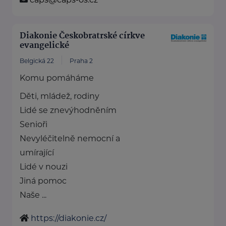
Diakonie Českobratrské církve
evangelické
Belgická 22
Praha 2
Komu pomáháme
Děti, mládež, rodiny
Lidé se znevýhodněním
Senioři
Nevyléčitelně nemocní a
umírající
Lidé v nouzi
Jiná pomoc
Naše ...
https://diakonie.cz/