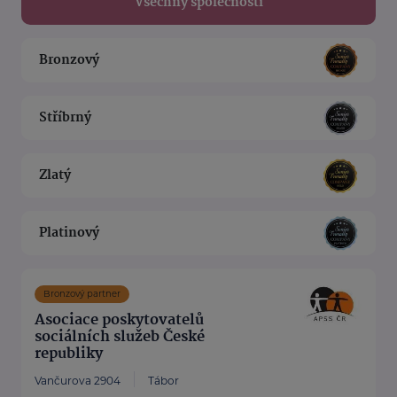
Všechny společnosti
Bronzový
Stříbrný
Zlatý
Platinový
Bronzový partner
Asociace poskytovatelů
sociálních služeb České
republiky
Vančurova 2904
Tábor