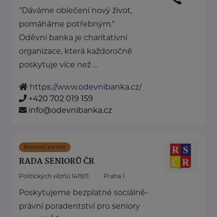
"Dáváme oblečení nový život,
pomáháme potřebným."
Oděvní banka je charitativní
organizace, která každoročně
poskytuje více než ...
https://www.odevnibanka.cz/
+420 702 019 159
info@odevnibanka.cz
Bronzový partner
RADA SENIORŮ ČR
Politických vězňů 1419/11
Praha 1
Poskytujeme bezplatné sociálně-
právní poradentství pro seniory