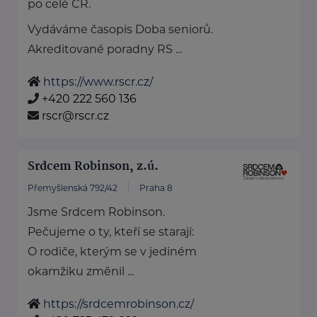
po celé ČR.
Vydáváme časopis Doba seniorů.
Akreditované poradny RS ...
https://www.rscr.cz/
+420 222 560 136
rscr@rscr.cz
Srdcem Robinson, z.ú.
Přemyšlenská 792/42
Praha 8
Jsme Srdcem Robinson.
Pečujeme o ty, kteří se starají:
O rodiče, kterým se v jediném
okamžiku změnil ...
https://srdcemrobinson.cz/