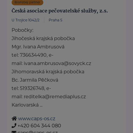
Bronzový partner
Česká asociace pečovatelské služby, z.s.
U Trojice 1042/2
Praha 5
Pobočky:
Jihočeská krajská pobočka
Mgr. Ivana Ambrusová
tel: 736634490, e-
mail: ivana.ambrusova@sovyck.cz
Jihomoravská krajská pobočka
Bc. Jarmila Pěčková
tel: 519326748, e-
mail: reditelka@remediaplus.cz
Karlovarská ...
www.caps-os.cz
+420 604 344 080
caps@caps-os.cz