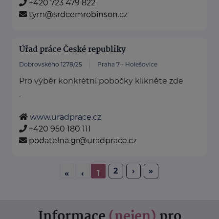
+420 723 479 822
tym@srdcemrobinson.cz
Úřad práce České republiky
Dobrovského 1278/25
Praha 7 - Holešovice
Pro výběr konkrétní pobočky klikněte zde
.
www.uradprace.cz
+420 950 180 111
podatelna.gr@uradprace.cz
2
›
»
«
‹
1
Informace
(nejen)
pro