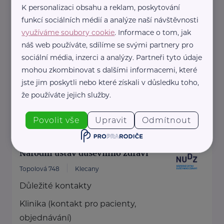
K personalizaci obsahu a reklam, poskytování
Jiřice 298
Jiřice
funkcí sociálních médií a analýze naší návštěvnosti
Jsem záchranář a lektor první
využíváme soubory cookie
. Informace o tom, jak
pomoci s více než 14 letou praxí. S
náš web používáte, sdílíme se svými partnery pro
sociální média, inzerci a analýzy. Partneři tyto údaje
touhou posunout ...
mohou zkombinovat s dalšími informacemi, které
jste jim poskytli nebo které získali v důsledku toho,
https://prvnipomoczachranare.webnode.cz/
že používáte jejich služby.
+420 775 167 640
prvnipomoczachranare@gmail.com
Povolit vše
Upravit
Odmítnout
Národní ústav duševního zdraví
Topolová 748
Klecany
Důležité kontakty
Klinika (kontakt pro pacienty,
objednávání)