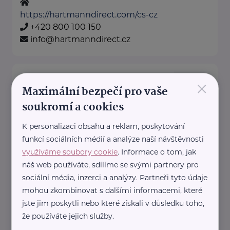
https://hartmanndirect.com/cs-cz
+420 800 100 150
info@hartmanndirect.cz
×
Bronzový partner
Maximální bezpečí pro vaše
RADA SENIORŮ ČR
soukromí a cookies
Politických vězňů 1419/11
Praha 1
K personalizaci obsahu a reklam, poskytování
Poskytujeme bezplatné sociálně-
funkcí sociálních médií a analýze naší návštěvnosti
právní poradentství pro seniory
využíváme soubory cookie
. Informace o tom, jak
po celé ČR.
náš web používáte, sdílíme se svými partnery pro
Vydáváme časopis Doba seniorů.
sociální média, inzerci a analýzy. Partneři tyto údaje
Akreditované poradny RS ...
mohou zkombinovat s dalšími informacemi, které
jste jim poskytli nebo které získali v důsledku toho,
https://www.rscr.cz/
že používáte jejich služby.
+420 222 560 136