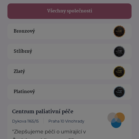
Všechny společnosti
Bronzový
Stříbrný
Zlatý
Platinový
Centrum paliativní péče
Dykova 1165/15
Praha 10 Vinohrady
"Zlepšujeme péči o umírající v