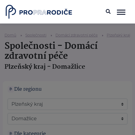
Domů
Společnosti
Domácí zdravotní péče
Plzeňský kraj
Společnosti - Domácí
zdravotní péče
Plzeňský kraj - Domažlice
Dle regionu
Dle kategorie