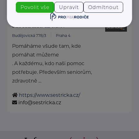
rscr@rscr.cz
Povolit vše
Upravit
Odmítnout
SESTŘIČKA.CZ s.r.o.
Budějovická 778/3
Praha 4
Pomáháme všude tam, kde
pomáhat můžeme
. A každému, kdo naši pomoc
potřebuje. Především seniorům,
zdravotně ...
https://www.sestricka.cz/
info@sestricka.cz