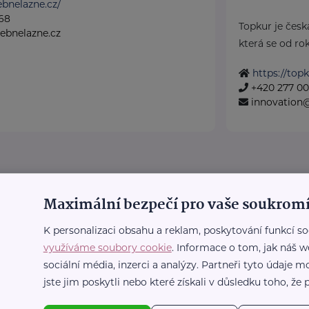
ebnelazne.cz/
68
Topkur je česk
cebnelazne.cz
která se od rok
https://topk
+420 277 00
innovation
Maximální bezpečí pro vaše soukromí
K personalizaci obsahu a reklam, poskytování funkcí so
využíváme soubory cookie
. Informace o tom, jak náš w
sociální média, inzerci a analýzy. Partneři tyto údaje
jste jim poskytli nebo které získali v důsledku toho, že p