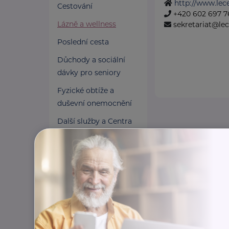
http://www.lec
Cestování
+420 602 697 7
Lázně a wellness
sekretariat@le
Poslední cesta
Důchody a sociální
dávky pro seniory
Fyzické obtíže a
duševní onemocnění
Další služby a Centra
duševního zdraví
Osobní asistence
Pomoc v nouzi
Pojištění a finance
Pro pečující
Zaměstnání a právní