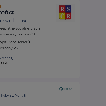
ORŮ ČR
 1419/11
Praha 1
ezplatné sociálně-právní
ro seniory po celé ČR.
pis Doba seniorů.
oradny RS ...
.rscr.cz/
0 136
z
Kobylisy, Praha 8