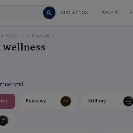
SPOLEČNOSTI
MAGAZÍN
K
zeňský kraj
Domažlice
a wellness
rtnerství
osti
Bronzový
Stříbrný