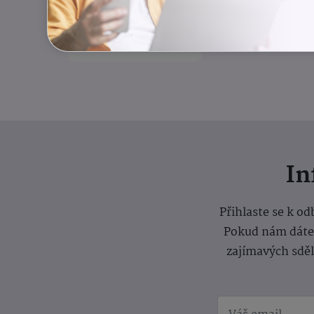
rovnováha
Odlehčovací služba
I
Přihlaste se k o
Pokud nám dáte s
zajímavých sdě