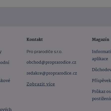
Kontakt
Magazín
y
Informat
Pro prarodiče s.r.o.
aplikace
obchod@proprarodice.cz
hodní
Důchodov
redakce@proprarodice.cz
skové
Příspěvek
Zobrazit více
Průkaz os
postižen
bových