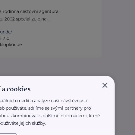
á rodinná cestovní agentura,
u 2002 specializuje na ...
ur.de/
1 710
@topkur.de
×
 a cookies
ciálních médií a analýze naší návštěvnosti
eb používáte, sdílíme se svými partnery pro
 mohou zkombinovat s dalšími informacemi, které
oužíváte jejich služby.