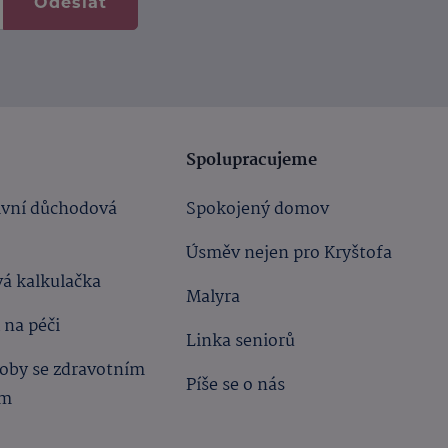
Odeslat
Spolupracujeme
ivní důchodová
Spokojený domov
Úsměv nejen pro Kryštofa
á kalkulačka
Malyra
 na péči
Linka seniorů
oby se zdravotním
Píše se o nás
ím