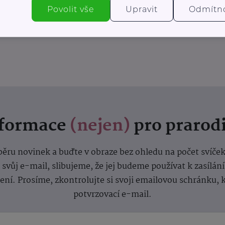
Povolit vše
Upravit
Odmítn
nformace
(nejen)
pro prarod
dběru novinek a buďte v obraze bez ohledu na počet svíče
vůj e-mail, slibujeme, že jej budeme používat k zasílán
lení.
Prosíme, zkontrolujte si svoji emailovou schránku, 
potvrzovací e-mail.