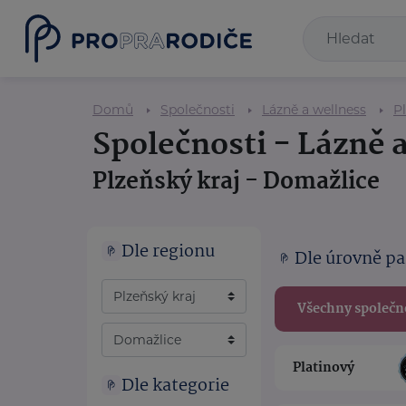
Domů
Společnosti
Lázně a wellness
Pl
Společnosti - Lázně 
Plzeňský kraj - Domažlice
Dle regionu
Dle úrovně pa
Všechny společn
Platinový
Dle kategorie