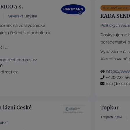
ICO a.s.
Bronzový partner
RADA SENI
Veverská Bítýška
rník na zdravotnické
Politických vězňů
cká řešení s dlouholetou
Poskytujeme b
poradentství p
 ...
Vydáváme časo
Akreditované p
nndirect.com/cs-cz
50
https://www
irect.cz
+420 222 56
rscr@rscr.c
h lázní České
Topkur
Trojská 79/14
aha 1