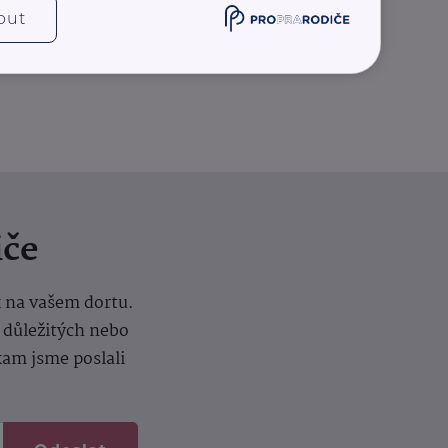
out
iče
k na vašem dortu.
í důležitých nebo
kam jsme poslali