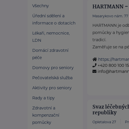
HARTMANN – R
Všechny
Úřední sdělení a
Masarykovo nám. 77
informace o dotacích
HARTMANN je odbo
pomůcky a hygieni
Lékaři, nemocnice,
tradicí.
LDN
Zaměřuje se na péči
Domácí zdravotní
péče
https://hartma
+420 800 100 1
Domovy pro seniory
info@hartmannd
Pečovatelská služba
Aktivity pro seniory
Rady a tipy
Svaz léčebnýc
Zdravotní a
republiky
kompenzační
pomůcky
Opletalova 27
Pr