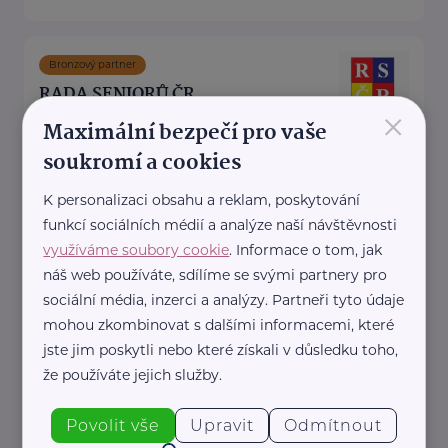
Bronzový partner
RADA SENIORŮ ČR
×
Maximální bezpečí pro vaše
Politických vězňů 1419/11
Praha 1
soukromí a cookies
Poskytujeme bezplatné sociálně-
právní poradentství pro seniory
K personalizaci obsahu a reklam, poskytování
po celé ČR.
funkcí sociálních médií a analýze naší návštěvnosti
využíváme soubory cookie
. Informace o tom, jak
Vydáváme časopis Doba seniorů.
náš web používáte, sdílíme se svými partnery pro
Akreditované poradny RS ...
sociální média, inzerci a analýzy. Partneři tyto údaje
https://www.rscr.cz/
mohou zkombinovat s dalšími informacemi, které
+420 222 560 136
jste jim poskytli nebo které získali v důsledku toho,
rscr@rscr.cz
že používáte jejich služby.
Povolit vše
Upravit
Odmítnout
ŽIVOT 90, z.ú.