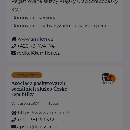
Registrované služby Krajský úřad Středočeský
kraj:
Domov pro seniory
Domov pro osoby vyžadující zvláštní péči ...
www.amfion.cz
+420 731 774 174
reditel@amfion.cz
Bronzový partner
Asociace poskytovatelů
sociálních služeb České
republiky
Vančurova 2904
Tábor
https://www.apsscr.cz/
+420 381 213 332
apsscr@apsscr.cz