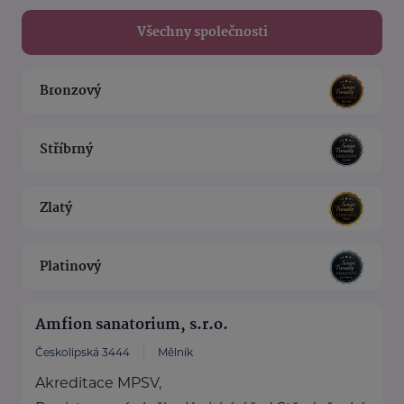
Všechny společnosti
Bronzový
Stříbrný
Zlatý
Platinový
Amfion sanatorium, s.r.o.
Českolipská 3444
Mělník
Akreditace MPSV,