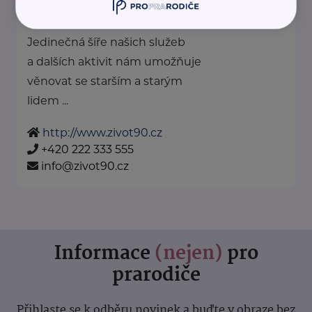
Karoliny Světlé 286/18
Praha
Jedinečná šíře našich služeb
a dalších aktivit nám umožňuje
věnovat se starším a starým
lidem ...
http://www.zivot90.cz
+420 222 333 555
info@zivot90.cz
Informace
(nejen)
pro
prarodiče
Přihlaste se k odběru novinek a buďte v obraze bez