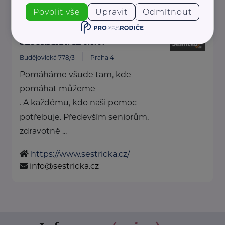
rscr@rscr.cz
Povolit vše
Upravit
Odmítnout
SESTŘIČKA.CZ s.r.o.
Budějovická 778/3
Praha 4
Pomáháme všude tam, kde
pomáhat můžeme
. A každému, kdo naši pomoc
potřebuje. Především seniorům,
zdravotně ...
https://www.sestricka.cz/
info@sestricka.cz