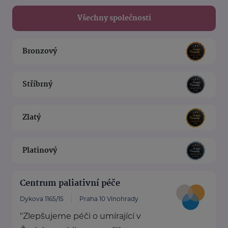
Všechny společnosti
Bronzový
Stříbrný
Zlatý
Platinový
Centrum paliativní péče
Dykova 1165/15
Praha 10 Vinohrady
"Zlepšujeme péči o umírající v