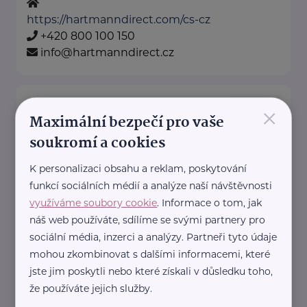
https://hartmanndirect.com/cs-cz
+420 800 100 150
info@hartmanndirect.cz
×
Bronzový partner
Maximální bezpečí pro vaše
RADA SENIORŮ ČR
soukromí a cookies
Politických vězňů 1419/11
Praha 1
K personalizaci obsahu a reklam, poskytování
Poskytujeme bezplatné sociálně-
funkcí sociálních médií a analýze naší návštěvnosti
právní poradentství pro seniory
využíváme soubory cookie
. Informace o tom, jak
po celé ČR.
náš web používáte, sdílíme se svými partnery pro
Vydáváme časopis Doba seniorů.
sociální média, inzerci a analýzy. Partneři tyto údaje
Akreditované poradny RS ...
mohou zkombinovat s dalšími informacemi, které
jste jim poskytli nebo které získali v důsledku toho,
https://www.rscr.cz/
že používáte jejich služby.
+420 222 560 136