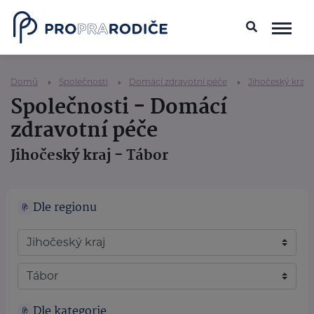
Domů
Společnosti
Domácí zdravotní péče
Jihočeský kraj
Společnosti - Domácí
zdravotní péče
Jihočeský kraj - Tábor
Dle regionu
Dle kategorie