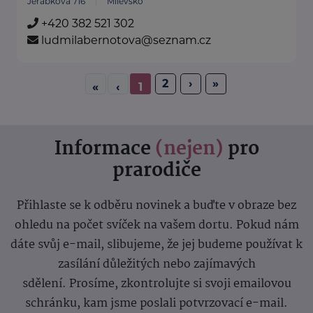
Jeřábkova 716
Milevsko
+420 382 521 302
ludmilabernotova@seznam.cz
2
›
»
«
‹
1
Informace
(nejen)
pro
prarodiče
Přihlaste se k odběru novinek a buďte v obraze bez
ohledu na počet svíček na vašem dortu. Pokud nám
dáte svůj e-mail, slibujeme, že jej budeme používat k
zasílání důležitých nebo zajímavých
sdělení.
Prosíme, zkontrolujte si svoji emailovou
schránku, kam jsme poslali potvrzovací e-mail.