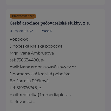
Bronzový partner
Česká asociace pečovatelské služby, z.s.
U Trojice 1042/2
Praha 5
Pobočky:
Jihočeská krajská pobočka
Mgr. Ivana Ambrusová
tel: 736634490, e-
mail: ivana.ambrusova@sovyck.cz
Jihomoravská krajská pobočka
Bc. Jarmila Pěčková
tel: 519326748, e-
mail: reditelka@remediaplus.cz
Karlovarská ...