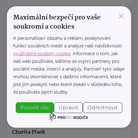
×
Maximální bezpečí pro vaše
HARTMANN – RICO a.s.
soukromí a cookies
Masarykovo nám. 77
Veverská Bítýška
K personalizaci obsahu a reklam, poskytování
HARTMANN je odborník na
funkcí sociálních médií a analýze naší návštěvnosti
zdravotnické pomůcky a
využíváme soubory cookie
. Informace o tom, jak
hygienická řešení s dlouholetou
náš web používáte, sdílíme se svými partnery pro
tradicí.
sociální média, inzerci a analýzy. Partneři tyto údaje
Zaměřuje se na péči ...
mohou zkombinovat s dalšími informacemi, které
jste jim poskytli nebo které získali v důsledku toho,
že používáte jejich služby.
https://hartmanndirect.com/cs-cz
+420 800 100 150
Povolit vše
Upravit
Odmítnout
info@hartmanndirect.cz
Charita Písek