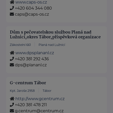
www.caps-os.cz
+420 604 344 080
caps@caps-os.cz
Dům s pečovatelskou službou Planá nad
Lužnicí,okres Tábor,příspěvková organizace
Zákostelní 661
Planá nad Lužnicí
www.dpsplananl.cz
+420 381 292 436
dps@plananl.cz
G-centrum Tábor
Kpt. Jaroše 2958
Tábor
http://www.gcentrum.cz
+420 381 478 211
g.centrum@centrum.cz