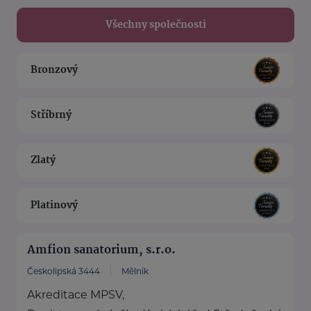
Všechny společnosti
Bronzový
Stříbrný
Zlatý
Platinový
Amfion sanatorium, s.r.o.
Českolipská 3444
Mělník
Akreditace MPSV,