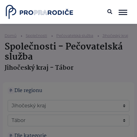
Domů
Společnosti
Pečovatelská služba
Jihočeský kraj
Společnosti - Pečovatelská
služba
Jihočeský kraj - Tábor
Dle regionu
Dle kategorie