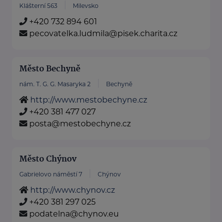
Klášterní 563
Milevsko
+420 732 894 601
pecovatelka.ludmila@pisek.charita.cz
Město Bechyně
nám. T. G. G. Masaryka 2
Bechyně
http://www.mestobechyne.cz
+420 381 477 027
posta@mestobechyne.cz
Město Chýnov
Gabrielovo náměstí 7
Chýnov
http://www.chynov.cz
+420 381 297 025
podatelna@chynov.eu