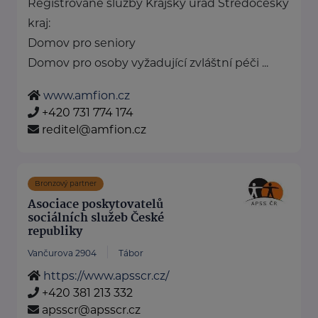
Registrované služby Krajský úřad Středočeský
kraj:
Domov pro seniory
Domov pro osoby vyžadující zvláštní péči ...
www.amfion.cz
+420 731 774 174
reditel@amfion.cz
Bronzový partner
Asociace poskytovatelů
sociálních služeb České
republiky
Vančurova 2904
Tábor
https://www.apsscr.cz/
+420 381 213 332
apsscr@apsscr.cz