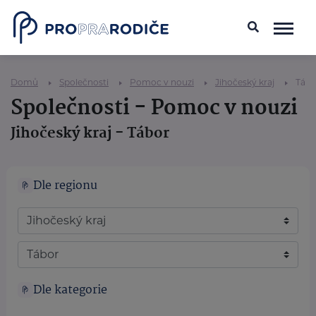
Domů
Společnosti
Pomoc v nouzi
Jihočeský kraj
Tábo
Společnosti - Pomoc v nouzi
Jihočeský kraj - Tábor
Dle regionu
Dle kategorie