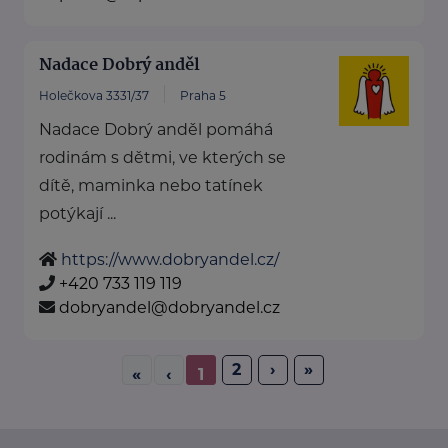
Nadace Dobrý anděl
Holečkova 3331/37
Praha 5
Nadace Dobrý anděl pomáhá
rodinám s dětmi, ve kterých se
dítě, maminka nebo tatínek
potýkají ...
https://www.dobryandel.cz/
+420 733 119 119
dobryandel@dobryandel.cz
2
›
»
«
‹
1