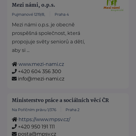
Mezi námi, o.p.s.
Pujmanové 1219/8,
Praha 4
Mezi námi o.p.s. je obecně
prospěšná společnost, která
propojuje světy seniorů a dětí,
aby si ...
www.mezi-nami.cz
+420 604 356 300
info@mezi-nami.cz
Ministerstvo práce a sociálních věcí ČR
Na Poříčním právu 1/376
Praha 2
https://www.mpsv.cz/
+420 950 191 111
posta@mpsv.cz