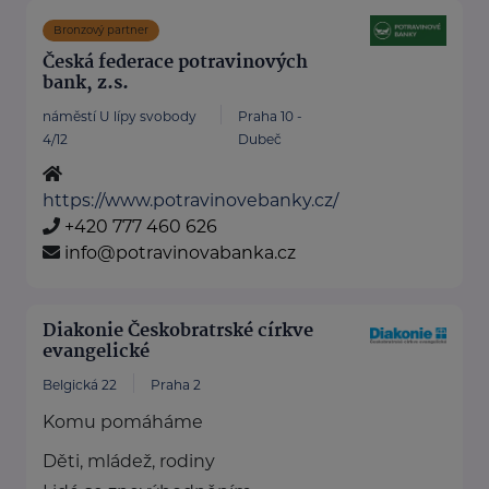
Bronzový partner
Česká federace potravinových
bank, z.s.
náměstí U lípy svobody
Praha 10 -
4/12
Dubeč
https://www.potravinovebanky.cz/
+420 777 460 626
info@potravinovabanka.cz
Diakonie Českobratrské církve
evangelické
Belgická 22
Praha 2
Komu pomáháme
Děti, mládež, rodiny