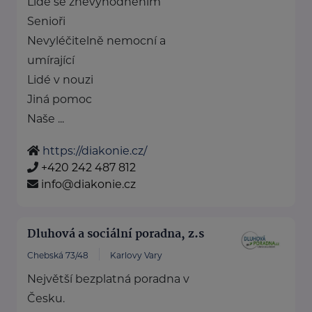
Lidé se znevýhodněním
Senioři
Nevyléčitelně nemocní a
umírající
Lidé v nouzi
Jiná pomoc
Naše ...
https://diakonie.cz/
+420 242 487 812
info@diakonie.cz
Dluhová a sociální poradna, z.s
Chebská 73/48
Karlovy Vary
Největší bezplatná poradna v
Česku.