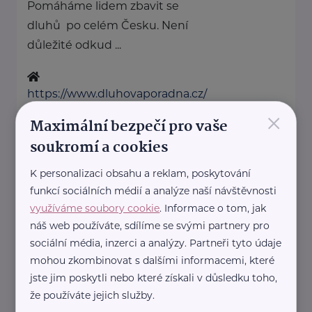
Pomáháme lidem zbavit se
dluhů po celém Česku. Není
důležité odkud ...
https://www.dluhovaporadna.cz/
×
+420 800 214 214
Maximální bezpečí pro vaše
info@dluhovaporadna.cz
soukromí a cookies
K personalizaci obsahu a reklam, poskytování
HOST Home-Start
funkcí sociálních médií a analýze naší návštěvnosti
V.P.Čkalova 784/22
Praha 6
využíváme soubory cookie
. Informace o tom, jak
HOST Home-Start Česká
náš web používáte, sdílíme se svými partnery pro
republika je nezisková
sociální média, inzerci a analýzy. Partneři tyto údaje
mohou zkombinovat s dalšími informacemi, které
organizace, která již více než 20
jste jim poskytli nebo které získali v důsledku toho,
let podporuje rodiny ...
že používáte jejich služby.