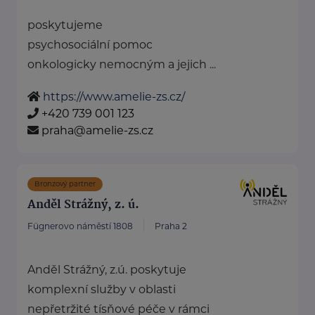
poskytujeme
psychosociální pomoc
onkologicky nemocným a jejich ...
https://www.amelie-zs.cz/
+420 739 001 123
praha@amelie-zs.cz
Bronzový partner
Anděl Strážný, z. ú.
Fügnerovo náměstí 1808
Praha 2
Anděl Strážný, z.ú. poskytuje
komplexní služby v oblasti
nepřetržité tísňové péče v rámci