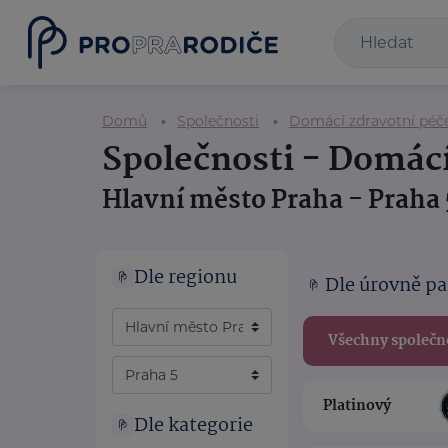
Domů
Společnosti
Domácí zdravotní péč
Společnosti - Domácí
Hlavní město Praha - Praha 
Dle regionu
Dle úrovně pa
Všechny společn
Platinový
Dle kategorie