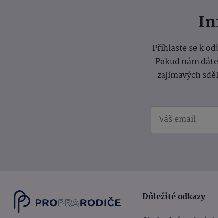
I
Přihlaste se k o
Pokud nám dáte s
zajímavých sdě
Důležité odkazy