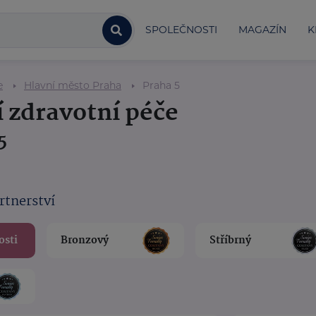
SPOLEČNOSTI
MAGAZÍN
K
e
Hlavní město Praha
Praha 5
 zdravotní péče
5
rtnerství
osti
Bronzový
Stříbrný