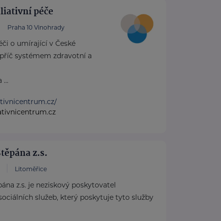
iativní péče
Praha 10 Vinohrady
či o umírající v České
apříč systémem zdravotní a
...
ativnicentrum.cz/
ativnicentrum.cz
Štěpána z.s.
Litoměřice
pána z.s. je neziskový poskytovatel
sociálních služeb, který poskytuje tyto služby