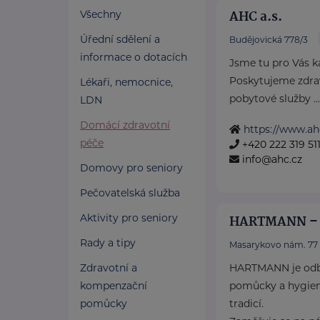
AHC a.s.
Všechny
Úřední sdělení a
Budějovická 778/3
informace o dotacích
Jsme tu pro Vás 
Poskytujeme zdravo
Lékaři, nemocnice,
pobytové služby ...
LDN
Domácí zdravotní
https://www.ah
péče
+420 222 319 51
info@ahc.cz
Domovy pro seniory
Pečovatelská služba
Aktivity pro seniory
HARTMANN – R
Rady a tipy
Masarykovo nám. 77
Zdravotní a
HARTMANN je odbo
kompenzační
pomůcky a hygieni
pomůcky
tradicí.