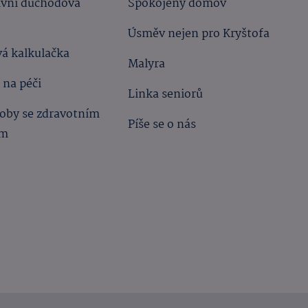
ivní důchodová
Spokojený domov
Úsměv nejen pro Kryštofa
á kalkulačka
Malyra
 na péči
Linka seniorů
oby se zdravotním
Píše se o nás
ím