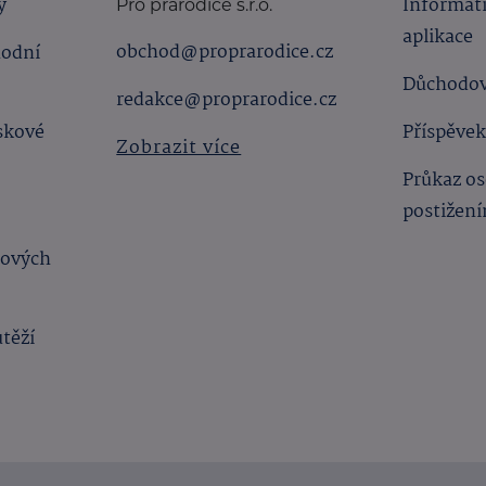
y
Informat
Pro prarodiče s.r.o.
aplikace
obchod@proprarodice.cz
hodní
Důchodov
redakce@proprarodice.cz
skové
Příspěvek
Zobrazit více
Průkaz os
postižen
bových
utěží