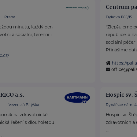
Centrum pal
Praha
Dykova 1165/15
každou minutu, každý den
"Zlepšujeme pé
tní a sociální, terénní i
republice, a n
sociální péče."
Přinášíme data 
c.cz/
1
https://pali
office@pali
ICO a.s.
Hospic sv. 
Veverská Bítýška
Rybářské nám. 4
rník na zdravotnické
Hospic sv. Ště
cká řešení s dlouholetou
zdravotních a 
...