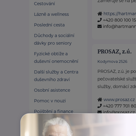
Zaměřuje se na péči
Cestování
https://hartma
Lázně a wellness
+420 800 100 1
Poslední cesta
info@hartmannd
Důchody a sociální
dávky pro seniory
PROSAZ, z.ú.
Fyzické obtíže a
duševní onemocnění
Kodymova 2526
PROSAZ, z.ú. je p
Další služby a Centra
pečovatelské služ
duševního zdraví
služby, domácí zdr
Osobní asistence
www.prosaz.cz
Pomoc v nouzi
+420 777 701 8
Pojištění a finance
info@prosaz.cz
Pro pečující
Zaměstnání a právní