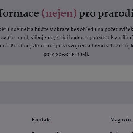
nformace
(nejen)
pro prarod
dběru novinek a buďte v obraze bez ohledu na počet svíče
vůj e-mail, slibujeme, že jej budeme používat k zasílán
lení.
Prosíme, zkontrolujte si svoji emailovou schránku, 
potvrzovací e-mail.
Kontakt
Magazín