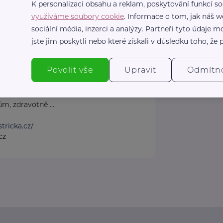
K personalizaci obsahu a reklam, poskytování funkcí so
využíváme soubory cookie
. Informace o tom, jak náš w
sociální média, inzerci a analýzy. Partneři tyto údaje
s.r.o.
jste jim poskytli nebo které získali v důsledku toho, že p
Praha 4
tam, kde pomáhat
Povolit vše
Upravit
Odmítn
naši pomoc potřebuje.
m, zdravotně ...
tricka.cz/
cz