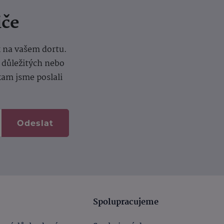
iče
k na vašem dortu.
í důležitých nebo
kam jsme poslali
Odeslat
Spolupracujeme