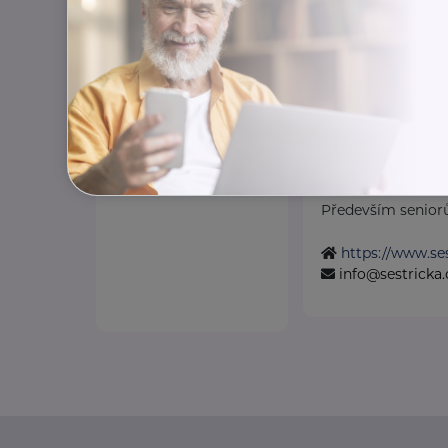
rovnováha
Odlehčovací služba
SESTŘIČKA.CZ 
Budějovická 778/3
Pomáháme všude 
můžeme
. A každému, kdo 
Především seniorů
https://www.ses
info@sestricka.