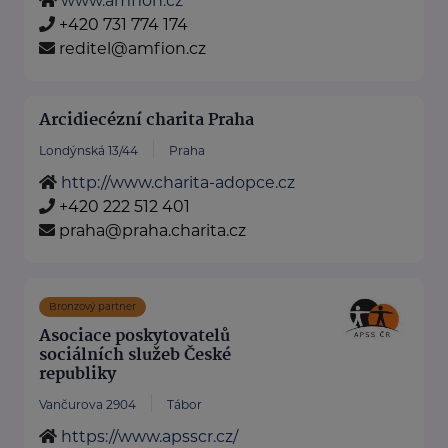
www.amfion.cz
+420 731 774 174
reditel@amfion.cz
Arcidiecézní charita Praha
Londýnská 13/44
Praha
http://www.charita-adopce.cz
+420 222 512 401
praha@praha.charita.cz
Bronzový partner
Asociace poskytovatelů
sociálních služeb České
republiky
Vančurova 2904
Tábor
https://www.apsscr.cz/