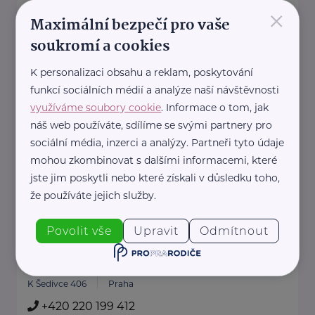
×
Centrum sociální a ošetřovatelské pomoci
Maximální bezpečí pro vaše
Praha 5
soukromí a cookies
náměstí 14. října 802/11
Praha
+420 257 318 995
K personalizaci obsahu a reklam, poskytování
csop5@volny.cz
funkcí sociálních médií a analýze naší návštěvnosti
využíváme soubory cookie
. Informace o tom, jak
náš web používáte, sdílíme se svými partnery pro
Centrum sociální a ošetřovatelské pomoci v
sociální média, inzerci a analýzy. Partneři tyto údaje
Praze 10, příspěvková organizace
mohou zkombinovat s dalšími informacemi, které
Sámova 29.VII
Praha
jste jim poskytli nebo které získali v důsledku toho,
+420 271 747 149
že používáte jejich služby.
vedoucips@csop10.cz
Povolit vše
Upravit
Odmítnout
Centrum sociálních služeb Nebušice
K Šedivce 406
Praha
+420 220 199 412