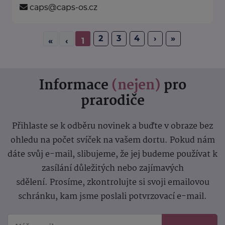
caps@caps-os.cz
2
3
4
›
»
«
‹
1
Informace
(nejen)
pro
prarodiče
Přihlaste se k odběru novinek a buďte v obraze bez
ohledu na počet svíček na vašem dortu. Pokud nám
dáte svůj e-mail, slibujeme, že jej budeme používat k
zasílání důležitých nebo zajímavých
sdělení.
Prosíme, zkontrolujte si svoji emailovou
schránku, kam jsme poslali potvrzovací e-mail.