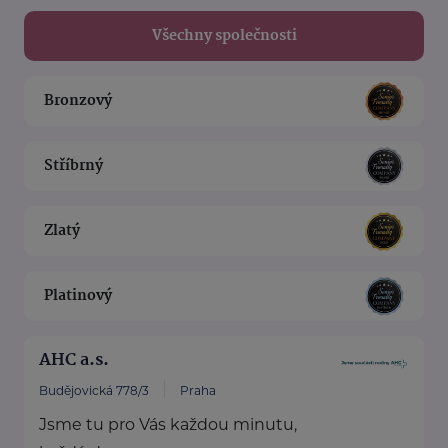
Všechny společnosti
Bronzový
Stříbrný
Zlatý
Platinový
AHC a.s.
Budějovická 778/3
Praha
Jsme tu pro Vás každou minutu,