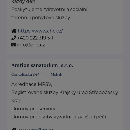
každý den
Poskytujeme zdravotní a sociální,
terénní i pobytové služby ...
https://www.ahc.cz/
+420 222 319 511
info@ahc.cz
Amfion sanatorium, s.r.o.
Českolipská 3444
Mělník
Akreditace MPSV,
Registrované služby Krajský úřad Středočeský
kraj:
Domov pro seniory
Domov pro osoby vyžadující zvláštní péči ...