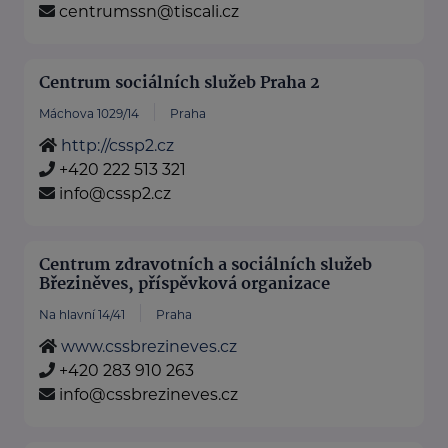
centrumssn@tiscali.cz
Centrum sociálních služeb Praha 2
Máchova 1029/14
Praha
http://cssp2.cz
+420 222 513 321
info@cssp2.cz
Centrum zdravotních a sociálních služeb
Březiněves, příspěvková organizace
Na hlavní 14/41
Praha
www.cssbrezineves.cz
+420 283 910 263
info@cssbrezineves.cz