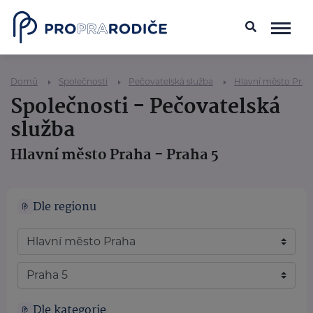
Domů
Společnosti
Pečovatelská služba
Hlavní město Prah
Společnosti - Pečovatelská
služba
Hlavní město Praha - Praha 5
Dle regionu
Dle kategorie