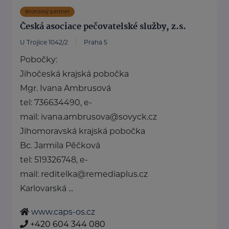
Bronzový partner
Česká asociace pečovatelské služby, z.s.
U Trojice 1042/2
Praha 5
Pobočky:
Jihočeská krajská pobočka
Mgr. Ivana Ambrusová
tel: 736634490, e-
mail: ivana.ambrusova@sovyck.cz
Jihomoravská krajská pobočka
Bc. Jarmila Pěčková
tel: 519326748, e-
mail: reditelka@remediaplus.cz
Karlovarská ...
www.caps-os.cz
+420 604 344 080