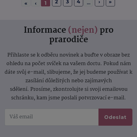
2
3
4
›
»
...
«
‹
1
Informace
(nejen)
pro
prarodiče
Přihlaste se k odběru novinek a buďte v obraze bez
ohledu na počet svíček na vašem dortu. Pokud nám
dáte svůj e-mail, slibujeme, že jej budeme používat k
zasílání důležitých nebo zajímavých
sdělení.
Prosíme, zkontrolujte si svoji emailovou
schránku, kam jsme poslali potvrzovací e-mail.
Odeslat