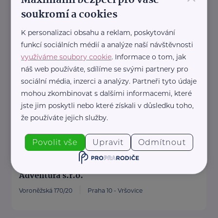
Maximální bezpečí pro vaše
soukromí a cookies
Adrop s.r.o.
K personalizaci obsahu a reklam, poskytování
Vinohradská 2165/48
Praha 2
funkcí sociálních médií a analýze naší návštěvnosti
Adrop.cz je největší česko-
využíváme soubory cookie
. Informace o tom, jak
slovenskou zážitkovou, která již
náš web používáte, sdílíme se svými partnery pro
sociální média, inzerci a analýzy. Partneři tyto údaje
20 let přináší lidem radost.
mohou zkombinovat s dalšími informacemi, které
V nabídce naleznete více ...
jste jim poskytli nebo které získali v důsledku toho,
https://www.adrop.cz/
že používáte jejich služby.
+420 775 886 502
propagace@adrop.cz
Povolit vše
Upravit
Odmítnout
Adventura s.r.o.
Voroněžská 170/20
Praha 10 - Vršovice