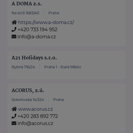
A DOMA z.s.
Na strži 1683/40
Praha
https://www.a-doma.cz/
+420 733 194 952
info@a-doma.cz
A21 Holidays s.r.o.
Rybná 716/24
Praha 1 - Staré Město
ACORUS, z.ú.
Sokolovská 14/324
Praha
www.acorus.cz
+420 283 892 772
info@acorus.cz