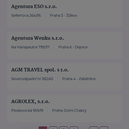
Agentura ESO s.r.o.
Seifertova 264/95
Praha 3 - Žižkov
Agentura Wenku s.r.o.
Na Hanspaulce 799/37
Praha 6 - Dejvice
AGM TRAVEL spol. s r.o.
Severozápadní IV 382/45
Praha 4 - Záběhlice
AGROLEX, s.r.o.
Ploskovická 959/19
Praha-Dolní Chabry