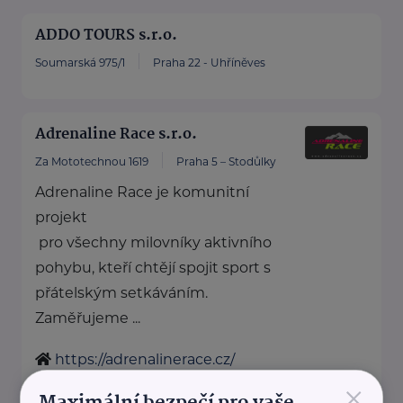
ADDO TOURS s.r.o.
Soumarská 975/1
Praha 22 - Uhříněves
Adrenaline Race s.r.o.
Za Mototechnou 1619
Praha 5 – Stodůlky
Adrenaline Race je komunitní
projekt
pro všechny milovníky aktivního
pohybu, kteří chtějí spojit sport s
přátelským setkáváním.
Zaměřujeme ...
https://adrenalinerace.cz/
×
info@adrenalinerace.cz