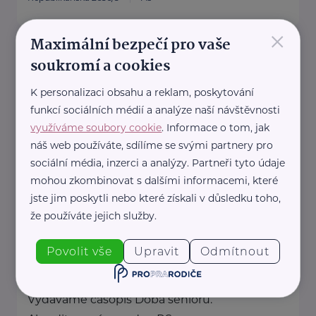
×
Maximální bezpečí pro vaše
Ministerstvo zahraničních věcí ČR
soukromí a cookies
Loretánské náměstí 5
Praha 1 – Hradčany
K personalizaci obsahu a reklam, poskytování
https://www.mzv.cz/
funkcí sociálních médií a analýze naší návštěvnosti
+420 222 264 222
využíváme soubory cookie
. Informace o tom, jak
náš web používáte, sdílíme se svými partnery pro
sociální média, inzerci a analýzy. Partneři tyto údaje
Bronzový partner
mohou zkombinovat s dalšími informacemi, které
RADA SENIORŮ ČR
jste jim poskytli nebo které získali v důsledku toho,
Politických vězňů 1419/11
Praha 1
že používáte jejich služby.
Poskytujeme bezplatné sociálně-
Povolit vše
Upravit
Odmítnout
právní poradentství pro seniory
po celé ČR.
Vydáváme časopis Doba seniorů.