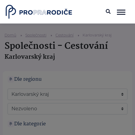
Domů
Společnosti
Cestování
Karlovarský kraj
Společnosti - Cestování
Karlovarský kraj
Dle regionu
Dle kategorie