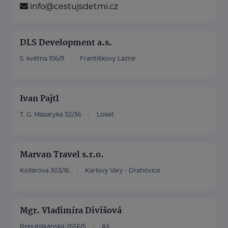
info@cestujsdetmi.cz
DLS Development a.s.
5. května 106/9
Františkovy Lázně
Ivan Pajtl
T. G. Masaryka 32/36
Loket
Marvan Travel s.r.o.
Kollárova 303/16
Karlovy Vary - Drahovice
Mgr. Vladimíra Divišová
Republikánská 2656/5
Aš