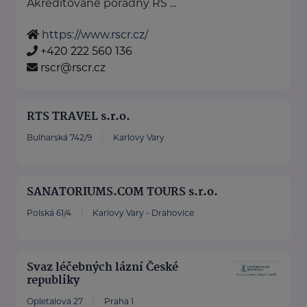
Akreditované poradny RS ...
https://www.rscr.cz/
+420 222 560 136
rscr@rscr.cz
RTS TRAVEL s.r.o.
Bulharská 742/9
Karlovy Vary
SANATORIUMS.COM TOURS s.r.o.
Polská 61/4
Karlovy Vary - Drahovice
Svaz léčebných lázní České
republiky
Opletalova 27
Praha 1