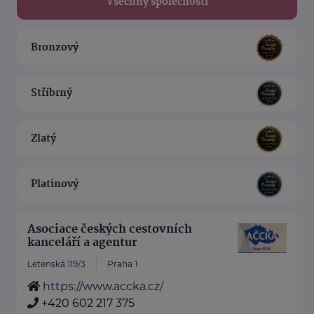
Všechny společnosti
Bronzový
Stříbrný
Zlatý
Platinový
Asociace českých cestovních
kanceláří a agentur
Letenská 119/3
Praha 1
https://www.accka.cz/
+420 602 217 375