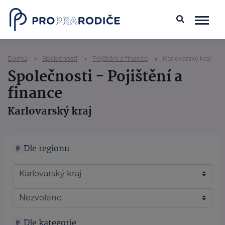
Domů
Společnosti
Pojištění a finance
Karlovarský kraj
Společnosti - Pojištění a
finance
Karlovarský kraj
Dle regionu
Dle kategorie