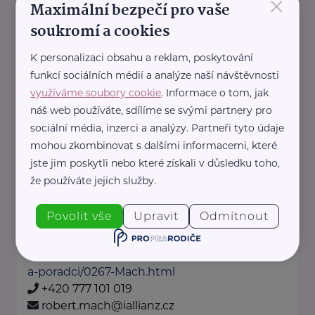
×
https://www.allianz.cz/cs_CZ/pobocky-
Maximální bezpečí pro vaše
a-poradci/0123-Petr-Ocetnik--s-r-
soukromí a cookies
o.html
+420 353 350 101
K personalizaci obsahu a reklam, poskytování
petr.ocetnik@iallianz.cz
funkcí sociálních médií a analýze naší návštěvnosti
využíváme soubory cookie
. Informace o tom, jak
náš web používáte, sdílíme se svými partnery pro
Allianz pojišťovna, a. s.
sociální média, inzerci a analýzy. Partneři tyto údaje
Sokolovská 926/81a
Karlovy Vary
mohou zkombinovat s dalšími informacemi, které
jste jim poskytli nebo které získali v důsledku toho,
Jsme tu, abychom Vám pomohli.
že používáte jejich služby.
Pojistíme Vaše auto, majetek i
život.
Povolit vše
Upravit
Odmítnout
https://www.allianz.cz/cs_CZ/pobocky-
a-poradci/0267-Mach.html
+420 777 101 019
robert.mach@iallianz.cz