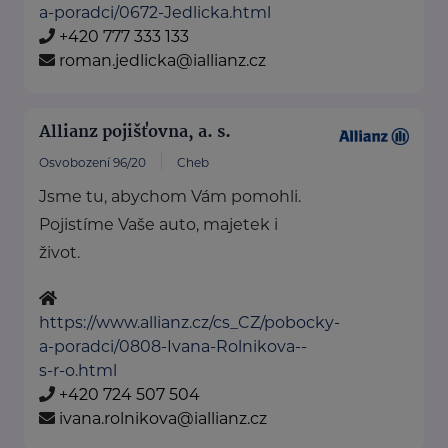
a-poradci/0672-Jedlicka.html
+420 777 333 133
roman.jedlicka@iallianz.cz
Allianz pojišťovna, a. s.
Osvobození 96/20
Cheb
Jsme tu, abychom Vám pomohli.
Pojistíme Vaše auto, majetek i
život.
https://www.allianz.cz/cs_CZ/pobocky-
a-poradci/0808-Ivana-Rolnikova--
s-r-o.html
+420 724 507 504
ivana.rolnikova@iallianz.cz