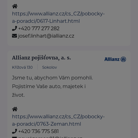
https://www.allianz.cz/cs_CZ/pobocky-
a-poradci/0617-Linhart.html
+420 777 277 282
josef.linhart@iallianz.cz
Allianz pojišťovna, a. s.
Křížová 130
Sokolov
Jsme tu, abychom Vám pomohli.
Pojistíme Vaše auto, majetek i
život.
https://www.allianz.cz/cs_CZ/pobocky-
a-poradci/0763-Zeman.html
+420 736 775 581