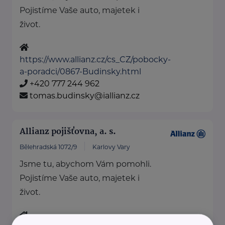
Pojistíme Vaše auto, majetek i
život.
https://www.allianz.cz/cs_CZ/pobocky-
a-poradci/0867-Budinsky.html
+420 777 244 962
tomas.budinsky@iallianz.cz
Allianz pojišťovna, a. s.
Bělehradská 1072/9
Karlovy Vary
Jsme tu, abychom Vám pomohli.
Pojistíme Vaše auto, majetek i
život.