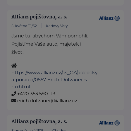
Allianz pojišťovna, a. s.
5. května 111/32
Karlovy Vary
Jsme tu, abychom Vám pomohli.
Pojistíme Vaše auto, majetek i
život.
https://www.allianz.cz/cs_CZ/pobocky-
a-poradci/0557-Erich-Dotzauer-s-
r-o.html
+420 353 590 113
erich.dotzauer@iallianz.cz
Allianz pojišťovna, a. s.
Staroměstská 1105
Chodov