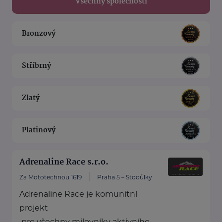
Všechny společnosti
Bronzový
Stříbrný
Zlatý
Platinový
Adrenaline Race s.r.o.
Za Mototechnou 1619
Praha 5 – Stodůlky
Adrenaline Race je komunitní
projekt
pro všechny milovníky aktivního