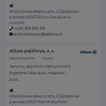
https://www.allianz.cz/cs_CZ/pobocky-
a-poradci/0557-Erich-Dotzauer-s-
r-o.html
+420 353 590 113
erich.dotzauer@iallianz.cz
Allianz pojišťovna, a. s.
Staroměstská 1105
Chodov
Jsme tu, abychom Vám pomohli.
Pojistíme Vaše auto, majetek i
život.
https://www.allianz.cz/cs_CZ/pobocky-
a-poradci/0627-Kaminsky.html