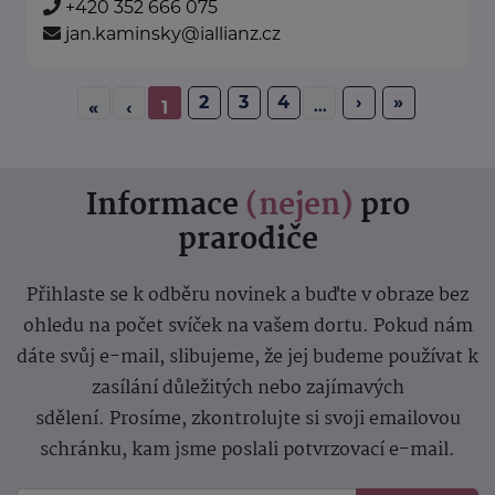
+420 352 666 075
jan.kaminsky@iallianz.cz
2
3
4
›
»
...
«
‹
1
Informace
(nejen)
pro
prarodiče
Přihlaste se k odběru novinek a buďte v obraze bez
ohledu na počet svíček na vašem dortu. Pokud nám
dáte svůj e-mail, slibujeme, že jej budeme používat k
zasílání důležitých nebo zajímavých
sdělení.
Prosíme, zkontrolujte si svoji emailovou
schránku, kam jsme poslali potvrzovací e-mail.