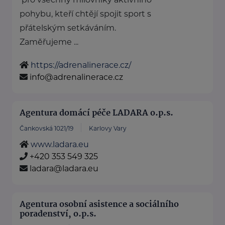
pohybu, kteří chtějí spojit sport s
přátelským setkáváním.
Zaměřujeme ...
https://adrenalinerace.cz/
info@adrenalinerace.cz
Agentura domácí péče LADARA o.p.s.
Čankovská 1021/19
Karlovy Vary
www.ladara.eu
+420 353 549 325
ladara@ladara.eu
Agentura osobní asistence a sociálního
poradenství, o.p.s.