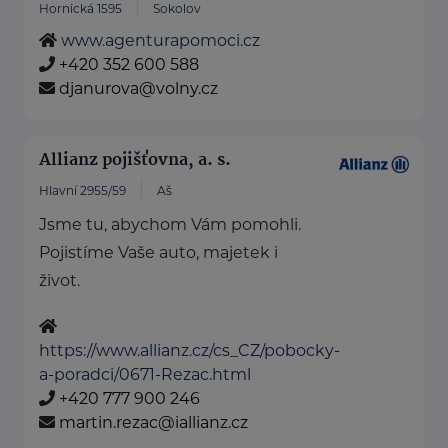
Hornická 1595
Sokolov
www.agenturapomoci.cz
+420 352 600 588
djanurova@volny.cz
Allianz pojišťovna, a. s.
Hlavní 2955/59
Aš
Jsme tu, abychom Vám pomohli.
Pojistíme Vaše auto, majetek i
život.
https://www.allianz.cz/cs_CZ/pobocky-
a-poradci/0671-Rezac.html
+420 777 900 246
martin.rezac@iallianz.cz