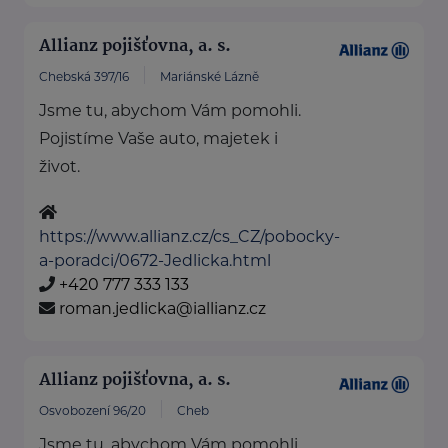
Allianz pojišťovna, a. s.
Chebská 397/16
Mariánské Lázně
Jsme tu, abychom Vám pomohli.
Pojistíme Vaše auto, majetek i
život.
https://www.allianz.cz/cs_CZ/pobocky-
a-poradci/0672-Jedlicka.html
+420 777 333 133
roman.jedlicka@iallianz.cz
Allianz pojišťovna, a. s.
Osvobození 96/20
Cheb
Jsme tu, abychom Vám pomohli.