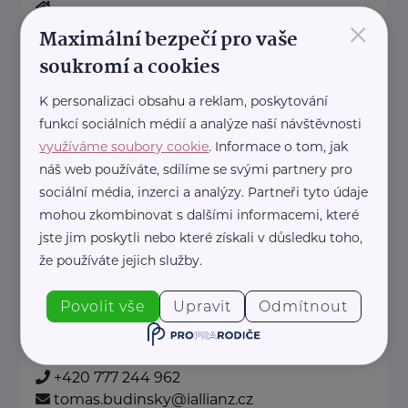
×
https://www.allianz.cz/cs_CZ/pobocky-
Maximální bezpečí pro vaše
a-poradci/0195-Jaros.html
soukromí a cookies
+420 777 800 850
jiri.jaros@iallianz.cz
K personalizaci obsahu a reklam, poskytování
funkcí sociálních médií a analýze naší návštěvnosti
využíváme soubory cookie
. Informace o tom, jak
Allianz pojišťovna, a. s.
náš web používáte, sdílíme se svými partnery pro
Masarykova 698
Ostrov
sociální média, inzerci a analýzy. Partneři tyto údaje
mohou zkombinovat s dalšími informacemi, které
Jsme tu, abychom Vám pomohli.
jste jim poskytli nebo které získali v důsledku toho,
Pojistíme Vaše auto, majetek i
že používáte jejich služby.
život.
Povolit vše
Upravit
Odmítnout
https://www.allianz.cz/cs_CZ/pobocky-
a-poradci/0867-Budinsky.html
+420 777 244 962
tomas.budinsky@iallianz.cz