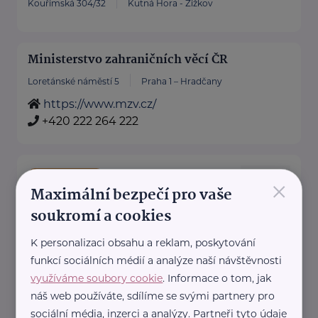
Kouřimská 304/32
Kutná Hora - Žižkov
Ministerstvo zahraničních věcí ČR
Loretánské náměstí 5
Praha 1 – Hradčany
https://www.mzv.cz/
+420 222 264 222
×
Bronzový partner
Maximální bezpečí pro vaše
RADA SENIORŮ ČR
soukromí a cookies
Politických vězňů 1419/11
Praha 1
Poskytujeme bezplatné sociálně-
K personalizaci obsahu a reklam, poskytování
funkcí sociálních médií a analýze naší návštěvnosti
právní poradentství pro seniory
využíváme soubory cookie
. Informace o tom, jak
po celé ČR.
náš web používáte, sdílíme se svými partnery pro
Vydáváme časopis Doba seniorů.
sociální média, inzerci a analýzy. Partneři tyto údaje