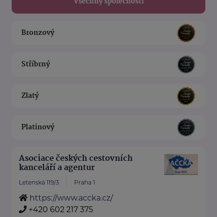
Všechny společnosti
Bronzový
Stříbrný
Zlatý
Platinový
Asociace českých cestovních
kanceláří a agentur
Letenská 119/3
Praha 1
https://www.accka.cz/
+420 602 217 375