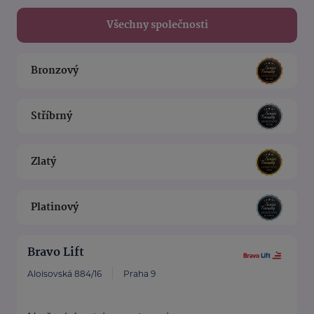
Všechny společnosti
Bronzový
Stříbrný
Zlatý
Platinový
Bravo Lift
Aloisovská 884/16
Praha 9