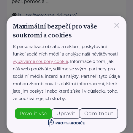
péči, pomoc a ...
https://www.petrklice.cz/
×
kancelar@petrklice.cz
Maximální bezpečí pro vaše
soukromí a cookies
Marcela Sekerková - Polštáře
K personalizaci obsahu a reklam, poskytování
Matýsek
funkcí sociálních médií a analýze naší návštěvnosti
Hornická 661
Líně
využíváme soubory cookie
. Informace o tom, jak
Matýsek - pohodlí, které spojuje
náš web používáte, sdílíme se svými partnery pro
sociální média, inzerci a analýzy. Partneři tyto údaje
generace
mohou zkombinovat s dalšími informacemi, které
U Matýska věříme, že skutečné
jste jim poskytli nebo které získali v důsledku toho,
pohodlí nezná věkové hranice.
že používáte jejich služby.
Naše ...
Povolit vše
Upravit
Odmítnout
https://matysek.cz/
+420 723 335 204
info@matysek.cz