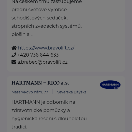
Na českém trhu zastupujeme
přední světové výrobce
schodišťových sedaček,
stropních zvedacích systémů,
plošin a ...
https://www.bravolift.cz/
+420 736 644 633
a.brabec@bravolift.cz
HARTMANN – RICO a.s.
Masarykovo nám. 77
Veverská Bítýška
HARTMANN je odborník na
zdravotnické pomůcky a
hygienická řešení s dlouholetou
tradicí.