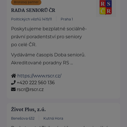
Bronzový partner
RADA SENIORŮ ČR
Politických vězňů 1419/11
Praha 1
Poskytujeme bezplatné sociálně-
právní poradentství pro seniory
po celé ČR.
Vydáváme časopis Doba seniorů.
Akreditované poradny RS ...
https://www.rscr.cz/
+420 222 560 136
rscr@rscr.cz
Život Plus, z.ú.
Benešova 632
Kutná Hora