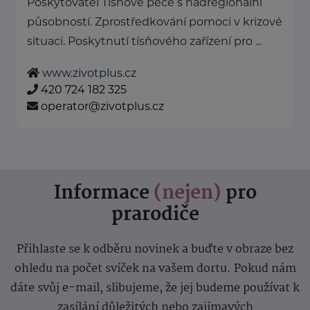
Poskytovatel Tísňové péče s nadregionální
působností. Zprostředkování pomoci v krizové
situaci. Poskytnutí tísňového zařízení pro ...
www.zivotplus.cz
420 724 182 325
operator@zivotplus.cz
Informace
(nejen)
pro
prarodiče
Přihlaste se k odběru novinek a buďte v obraze bez
ohledu na počet svíček na vašem dortu. Pokud nám
dáte svůj e-mail, slibujeme, že jej budeme používat k
zasílání důležitých nebo zajímavých