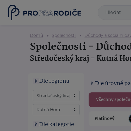
Domů
Společnosti
Důchody a sociální dá
Společnosti - Důchod
Středočeský kraj - Kutná Ho
Dle regionu
Dle úrovně pa
Všechny společn
Platinový
Dle kategorie