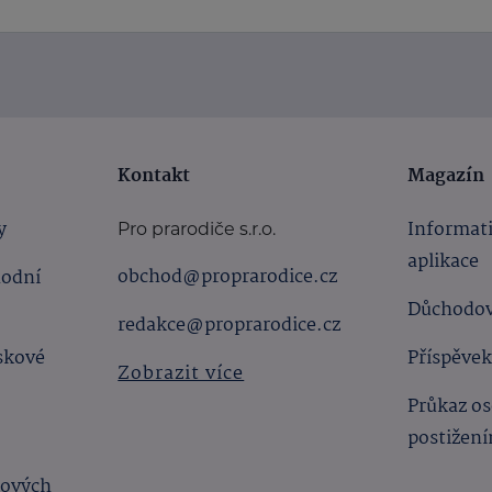
Kontakt
Magazín
y
Informat
Pro prarodiče s.r.o.
aplikace
obchod@proprarodice.cz
hodní
Důchodov
redakce@proprarodice.cz
skové
Příspěvek
Zobrazit více
Průkaz os
postižen
bových