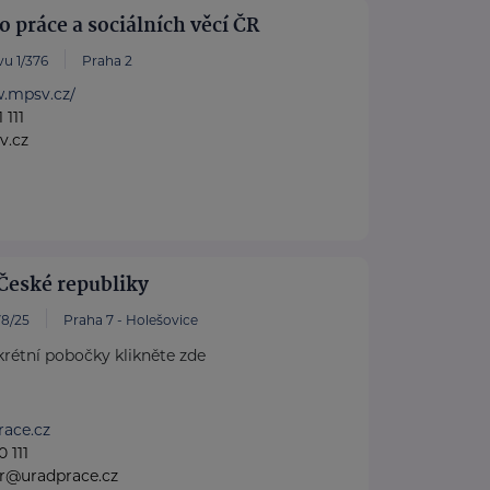
o práce a sociálních věcí ČR
u 1/376
Praha 2
w.mpsv.cz/
 111
v.cz
České republiky
8/25
Praha 7 - Holešovice
rétní pobočky klikněte zde
ace.cz
 111
gr@uradprace.cz