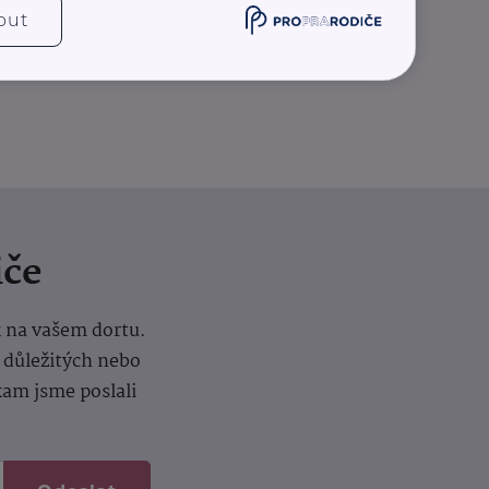
out
iče
k na vašem dortu.
í důležitých nebo
kam jsme poslali