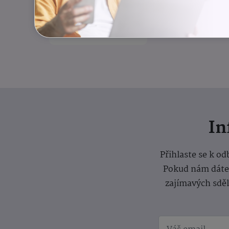
rovnováha
Odlehčovací služba
I
Přihlaste se k o
Pokud nám dáte s
zajímavých sdě