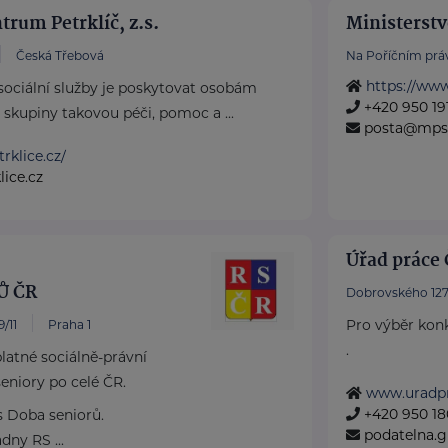
rum Petrklíč, z.s.
Ministerstv
Česká Třebová
Na Poříčním práv
https://ww
sociální služby je poskytovat osobám
+420 950 191
 skupiny takovou péči, pomoc a ...
posta@mps
rklice.cz/
ice.cz
Úřad práce 
Ů ČR
Dobrovského 127
Pro výběr konk
/11
Praha 1
.
atné sociálně-právní
eniory po celé ČR.
www.uradpr
+420 950 180
 Doba seniorů.
podatelna.
dny RS ...