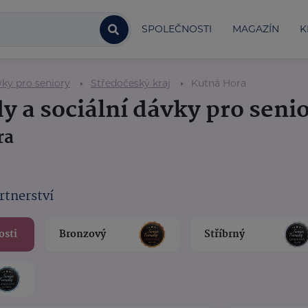
SPOLEČNOSTI
MAGAZÍN
K
vky pro seniory
Středočeský kraj
Kutná Hora
y a sociální dávky pro seni
ra
rtnerství
osti
Bronzový
Stříbrný