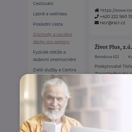
Cestování
https://www.rsc
Lázně a wellness
+420 222 560 1
rscr@rscr.cz
Poslední cesta
Důchody a sociální
dávky pro seniory
Život Plus, z.ú
Fyzické obtíže a
Benešova 632
K
duševní onemocnění
Poskytovatel Tísň
Další služby a Centra
Zprostředkování p
duševního zdraví
tísňového zařízení 
Osobní asistence
www.zivotplus.
Pomoc v nouzi
420 724 182 325
operator@zivot
Pojištění a finance
Pro pečující
Zaměstnání a právní