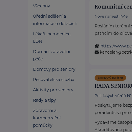
Komunitní cent
Všechny
Úřední sdělení a
Nové náměstí 1746
informace o dotacích
Posláním terénní 
patřícím do cílové
Lékaři, nemocnice,
LDN
https://www.pet
Domácí zdravotní
kancelar@petrkl
péče
Domovy pro seniory
Bronzový partner
Pečovatelská služba
RADA SENIOR
Aktivity pro seniory
Politických vězňů 1419
Rady a tipy
Poskytujeme bezpl
Zdravotní a
poradentství pro s
kompenzační
Vydáváme časopis
pomůcky
Akreditované pora