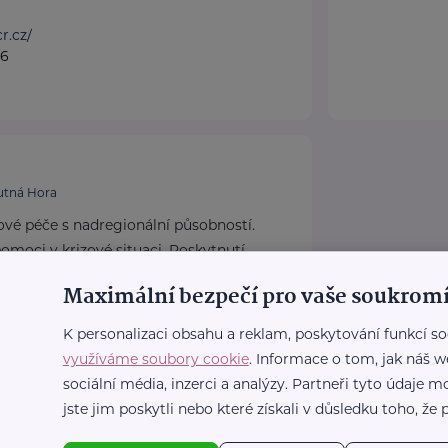
r.cz/
36
.
utná Hora
ové péče s nadregionální působností.
omoci v krizové situaci. Poskytnutí
pro ...
Maximální bezpečí pro vaše soukromí
cz
K personalizaci obsahu a reklam, poskytování funkcí so
využíváme soubory cookie
. Informace o tom, jak náš w
plus.cz
sociální média, inzerci a analýzy. Partneři tyto údaje
jste jim poskytli nebo které získali v důsledku toho, že p