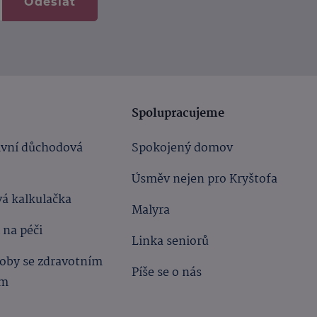
Odeslat
Spolupracujeme
ivní důchodová
Spokojený domov
Úsměv nejen pro Kryštofa
á kalkulačka
Malyra
 na péči
Linka seniorů
oby se zdravotním
Píše se o nás
ím