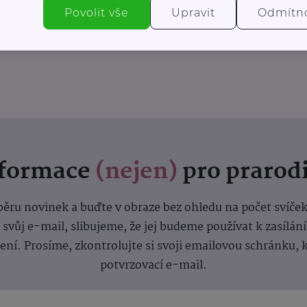
Povolit vše
Upravit
Odmítn
nformace
(nejen)
pro prarod
dběru novinek a buďte v obraze bez ohledu na počet svíče
vůj e-mail, slibujeme, že jej budeme používat k zasílán
lení.
Prosíme, zkontrolujte si svoji emailovou schránku, 
potvrzovací e-mail.