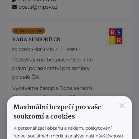
posta@mpsv.cz
Bronzový partner
RADA SENIORŮ ČR
Politických vězňů 1419/11
Praha 1
Poskytujeme bezplatné sociálně-
právní poradentství pro seniory
po celé ČR.
Vydáváme časopis Doba seniorů.
Akreditované poradny RS ...
×
Maximální bezpečí pro vaše
https://www.rscr.cz/
soukromí a cookies
+420 222 560 136
rscr@rscr.cz
K personalizaci obsahu a reklam, poskytování
funkcí sociálních médií a analýze naší návštěvnosti