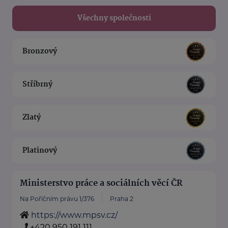
Všechny společnosti
Bronzový
Stříbrný
Zlatý
Platinový
Ministerstvo práce a sociálních věcí ČR
Na Poříčním právu 1/376
Praha 2
https://www.mpsv.cz/
+420 950 191 111