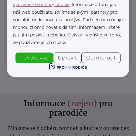
využíváme soubory cookie
. Informace o tom, jak
Úřad práce České republiky
náš web používáte, sdílíme se svými partnery pro
Dobrovského 1278/25
Praha 7 - Holešovice
sociální média, inzerci a analýzy. Partneři tyto údaje
mohou zkombinovat s dalšími informacemi, které
Pro výběr konkrétní pobočky klikněte zde
jste jim poskytli nebo které získali v důsledku toho,
.
že používáte jejich služby.
www.uradprace.cz
Povolit vše
Upravit
Odmítnout
+420 950 180 111
podatelna.gr@uradprace.cz
Informace
(nejen)
pro
prarodiče
Přihlaste se k odběru novinek a buďte v obraze bez