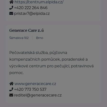
https://centrum.elpida.cz/
+420 222 264 846
pristav7@elpida.cz
Generace Care z.ú
Šámalova 102
Brno
Pečovatelská služba, půjčovna
kompenzačních pomůcek, poradenské a
výcvikové centrum pro pečující, potravinová
pomoc.
www.generacecare.cz
+420 773 750 537
reditel@generacecare.cz