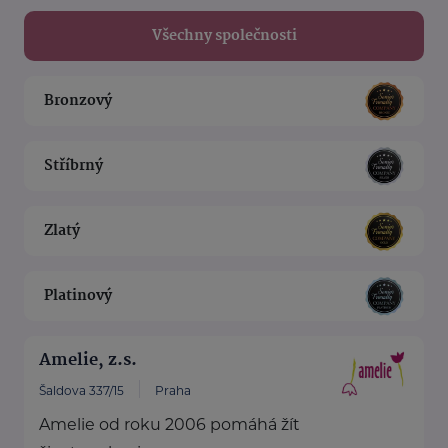
Všechny společnosti
Bronzový
Stříbrný
Zlatý
Platinový
Amelie, z.s.
Šaldova 337/15
Praha
Amelie od roku 2006 pomáhá žít