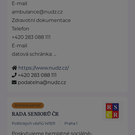
E-mail
ambulance@nudz.cz
Zdravotní dokumentace
Telefon
+420 283 088 111
E-mail
datová schránka: ...
https://www.nudz.cz/
+420 283 088 111
podatelna@nudz.cz
Bronzový partner
RADA SENIORŮ ČR
Politických vězňů 1419/11
Praha 1
Poskytujeme bezplatné sociálně-