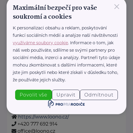
×
osamělým i ...
Maximální bezpečí pro vaše
soukromí a cookies
https://www.nas-slunovrat.cz/
+420 228 224 923
K personalizaci obsahu a reklam, poskytování
info@nas-slunovrat.cz
funkcí sociálních médií a analýze naší návštěvnosti
využíváme soubory cookie
. Informace o tom, jak
Loono, z. s.
náš web používáte, sdílíme se svými partnery pro
sociální média, inzerci a analýzy. Partneři tyto údaje
Karlínské náměstí 238/6
Praha 8 - Karlín
mohou zkombinovat s dalšími informacemi, které
Jsme tým mladých lékařů,
jste jim poskytli nebo které získali v důsledku toho,
studentů medicíny a dalších
že používáte jejich služby.
profesionálů.
Povolit vše
Upravit
Odmítnout
Skrze workshopy ve školách
a firmách, edukační ...
https://www.loono.cz/
+420 777 692 914
office@loono.cz