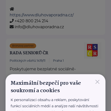
https://www.dluhovaporadna.cz/
+420 800 214 214
info@dluhovaporadna.cz
Bronzový partner
RADA SENIORŮ ČR
Politických vězňů 1419/11
Praha 1
Poskytujeme bezplatné sociálně-
právní poradentství pro seniory
×
Maximální bezpečí pro vaše
po celé ČR.
soukromí a cookies
Vydáváme časopis Doba seniorů.
Akreditované poradny RS ...
K personalizaci obsahu a reklam, poskytování
funkcí sociálních médií a analýze naší návštěvnosti
https://www.rscr.cz/