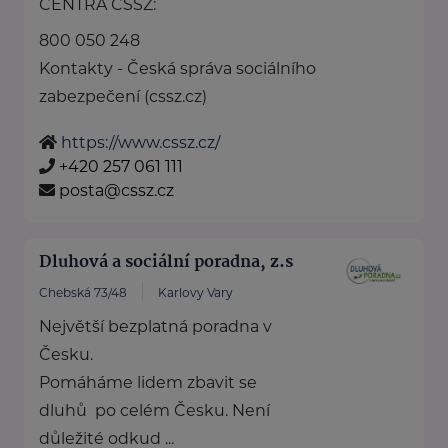
CENTRA ČSSZ:
800 050 248
Kontakty - Česká správa sociálního
zabezpečení (cssz.cz)
https://www.cssz.cz/
+420 257 061 111
posta@cssz.cz
Dluhová a sociální poradna, z.s
Chebská 73/48
Karlovy Vary
Největší bezplatná poradna v
Česku.
Pomáháme lidem zbavit se
dluhů po celém Česku. Není
důležité odkud ...