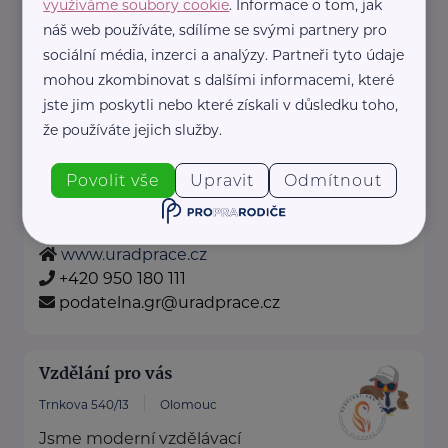
využíváme soubory cookie
. Informace o tom, jak
+420 222 560 136
náš web používáte, sdílíme se svými partnery pro
rscr@rscr.cz
sociální média, inzerci a analýzy. Partneři tyto údaje
mohou zkombinovat s dalšími informacemi, které
jste jim poskytli nebo které získali v důsledku toho,
Úřad práce České republiky
že používáte jejich služby.
Dobrovského 1278/25
Praha 7 - Holešovice
Povolit vše
Upravit
Odmítnout
Pro výběr konkrétní pobočky klikněte zde
.
www.uradprace.cz
+420 950 180 111
podatelna.gr@uradprace.cz
Vzdělání pro vás
Trnkova 540/13
Olomouc
Jsme moderní vzdělávací