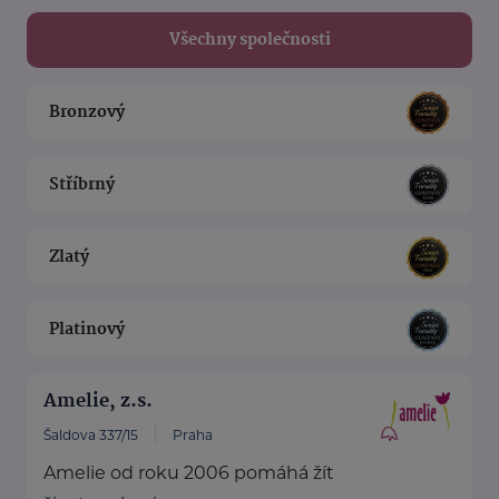
Všechny společnosti
Bronzový
Stříbrný
Zlatý
Platinový
Amelie, z.s.
Šaldova 337/15
Praha
Amelie od roku 2006 pomáhá žít