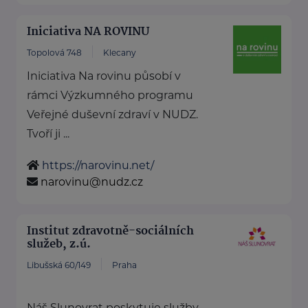
Iniciativa NA ROVINU
Topolová 748
Klecany
Iniciativa Na rovinu působí v
rámci Výzkumného programu
Veřejné duševní zdraví v NUDZ.
Tvoří ji ...
https://narovinu.net/
narovinu@nudz.cz
Institut zdravotně-sociálních
služeb, z.ú.
Libušská 60/149
Praha
Náš Slunovrat poskytuje služby