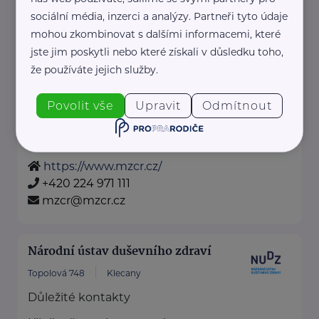
a firmách, edukační ...
sociální média, inzerci a analýzy. Partneři tyto údaje
mohou zkombinovat s dalšími informacemi, které
https://www.loono.cz/
jste jim poskytli nebo které získali v důsledku toho,
+420 777 692 914
že používáte jejich služby.
office@loono.cz
Povolit vše
Upravit
Odmítnout
Ministerstvo zdravotnictví ČR
Palackého náměstí 375/4
Praha 2
https://www.mzcr.cz/
+420 224 971 111
mzcr@mzcr.cz
Národní ústav duševního zdraví
Topolová 748
Klecany
Důležité kontakty