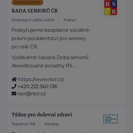
Bronzový partner
RADA SENIORŮ ČR
Politických vězňů 1419/11
Praha 1
Poskytujeme bezplatné sociálně-
právní poradentství pro seniory
po celé ČR.
Vydáváme časopis Doba seniorů.
Akreditované poradny RS ...
https://www.rscr.cz/
+420 222 560 136
rscr@rscr.cz
Týdny pro duševní zdraví
Topolová 748
Klecany