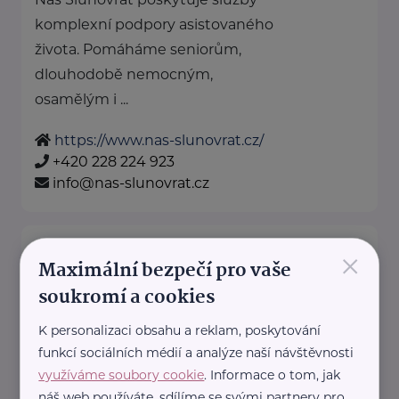
komplexní podpory asistovaného
života. Pomáháme seniorům,
dlouhodobě nemocným,
osamělým i ...
https://www.nas-slunovrat.cz/
+420 228 224 923
info@nas-slunovrat.cz
Loono, z. s.
×
Maximální bezpečí pro vaše
Karlínské náměstí 238/6
Praha 8 - Karlín
soukromí a cookies
Jsme tým mladých lékařů,
studentů medicíny a dalších
K personalizaci obsahu a reklam, poskytování
funkcí sociálních médií a analýze naší návštěvnosti
profesionálů.
využíváme soubory cookie
. Informace o tom, jak
Skrze workshopy ve školách
náš web používáte, sdílíme se svými partnery pro