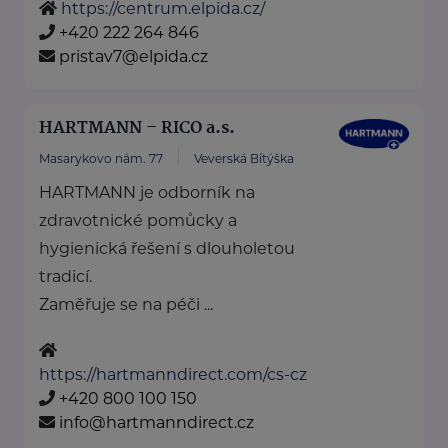
https://centrum.elpida.cz/
+420 222 264 846
pristav7@elpida.cz
HARTMANN – RICO a.s.
Masarykovo nám. 77
Veverská Bítýška
HARTMANN je odborník na
zdravotnické pomůcky a
hygienická řešení s dlouholetou
tradicí.
Zaměřuje se na péči ...
https://hartmanndirect.com/cs-cz
+420 800 100 150
info@hartmanndirect.cz