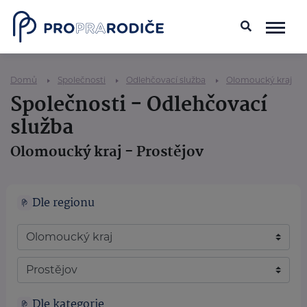
Domů
Společnosti
Odlehčovací služba
Olomoucký kraj
Společnosti - Odlehčovací
služba
Olomoucký kraj - Prostějov
Dle regionu
Dle kategorie