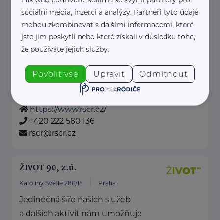
Politických vězňů 1419/11
Praha 1
sociální média, inzerci a analýzy. Partneři tyto údaje
mohou zkombinovat s dalšími informacemi, které
Poskytujeme bezplatné sociálně-
jste jim poskytli nebo které získali v důsledku toho,
právní poradentství pro seniory
že používáte jejich služby.
po celé ČR.
Vydáváme časopis Doba seniorů.
Povolit vše
Upravit
Odmítnout
Akreditované poradny RS ...
https://www.rscr.cz/
+420 222 560 136
rscr@rscr.cz
ŽIVOT 90, z.ú.
Karoliny Světlé 286/18
Praha
Jedinečná šíře našich služeb
a dalších aktivit nám umožňuje