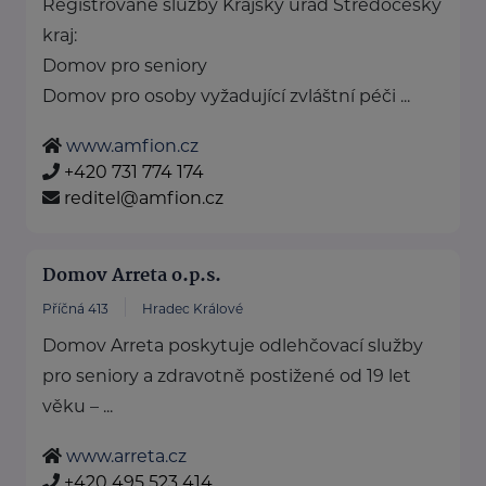
Registrované služby Krajský úřad Středočeský
kraj:
Domov pro seniory
Domov pro osoby vyžadující zvláštní péči ...
www.amfion.cz
+420 731 774 174
reditel@amfion.cz
Domov Arreta o.p.s.
Příčná 413
Hradec Králové
Domov Arreta poskytuje odlehčovací služby
pro seniory a zdravotně postižené od 19 let
věku – ...
www.arreta.cz
+420 495 523 414