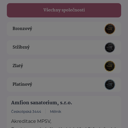
Všechny společnosti
Bronzový
Stříbrný
Zlatý
Platinový
Amfion sanatorium, s.r.o.
Českolipská 3444
Mělník
Akreditace MPSV,