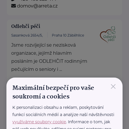
domov@arreta.cz
Odlehči péči
Sasanková 2654/5,
Praha 10 Záběhlice
Jsme rozvíjející se nezisková
organizace, jejímž hlavním
posláním je ODLEHČIT rodinným
pečujícím o seniory i ...
×
https://odlehcipeci.cz/
Maximální bezpečí pro vaše
+420 728 166 441
soukromí a cookies
monika.vrnakova@odlehcipeci.cz
K personalizaci obsahu a reklam, poskytování
funkcí sociálních médií a analýze naší návštěvnosti
Bronzový partner
využíváme soubory cookie
. Informace o tom, jak
RADA SENIORŮ ČR
náš web používáte, sdílíme se svými partnery pro