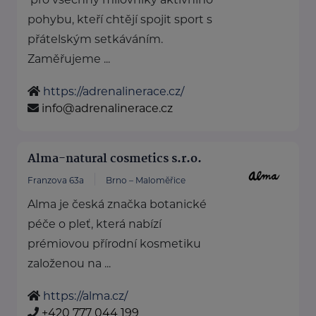
pohybu, kteří chtějí spojit sport s
přátelským setkáváním.
Zaměřujeme ...
https://adrenalinerace.cz/
info@adrenalinerace.cz
Alma-natural cosmetics s.r.o.
Franzova 63a
Brno – Maloměřice
Alma je česká značka botanické
péče o pleť, která nabízí
prémiovou přírodní kosmetiku
založenou na ...
https://alma.cz/
+420 777 044 199