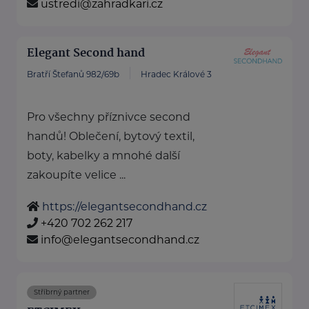
ustredi@zahradkari.cz
Elegant Second hand
Bratří Štefanů 982/69b
Hradec Králové 3
Pro všechny příznivce second
handů! Oblečení, bytový textil,
boty, kabelky a mnohé další
zakoupíte velice ...
https://elegantsecondhand.cz
+420 702 262 217
info@elegantsecondhand.cz
Stříbrný partner