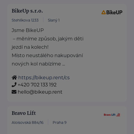
BikeUp s.r.o.
Stehlíkova 1233
Slaný 1
Jsme BikeUP
– měníme způsob, jakým děti
jezdí na kolech!
Místo neustálého nakupování
nových kol nabízíme ...
https://bikeup.rent/cs
+420 702 133 192
hello@bikeup.rent
Bravo Lift
Aloisovská 884/16
Praha 9