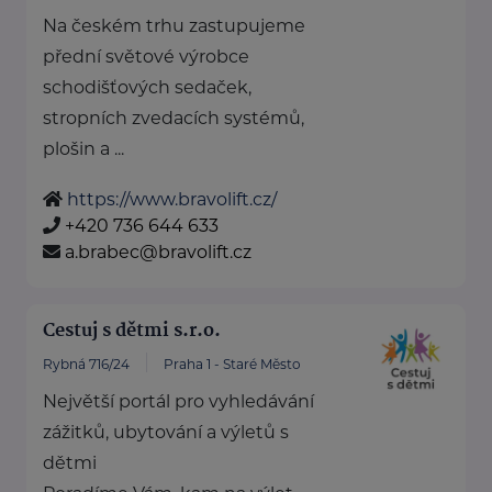
Na českém trhu zastupujeme
přední světové výrobce
schodišťových sedaček,
stropních zvedacích systémů,
plošin a ...
https://www.bravolift.cz/
+420 736 644 633
a.brabec@bravolift.cz
Cestuj s dětmi s.r.o.
Rybná 716/24
Praha 1 - Staré Město
Největší portál pro vyhledávání
zážitků, ubytování a výletů s
dětmi