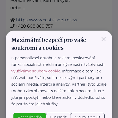
Poradíme Vám, kam na výlet
nebo ...
https://www.cestujsdetmi.cz/
+420 608 860 757
info@cestujsdetmi.cz
×
Maximální bezpečí pro vaše
soukromí a cookies
Cosmee Vision s. r. o.
K personalizaci obsahu a reklam, poskytování
Kodaňská 1441/46
Praha 10
funkcí sociálních médií a analýze naší návštěvnosti
Sallie je značka lesní kosmetiky z
využíváme soubory cookie
. Informace o tom, jak
Karlových Varů.
náš web používáte, sdílíme se svými partnery pro
Propojuje kvalitní přírodní
sociální média, inzerci a analýzy. Partneři tyto údaje
ingredience, blahodárné účinky
mohou zkombinovat s dalšími informacemi, které
jste jim poskytli nebo které získali v důsledku toho,
vřídelní soli ...
že používáte jejich služby.
https://sallie.cz/
info@sallie.cz
Povolit vše
Upravit
Odmítnout