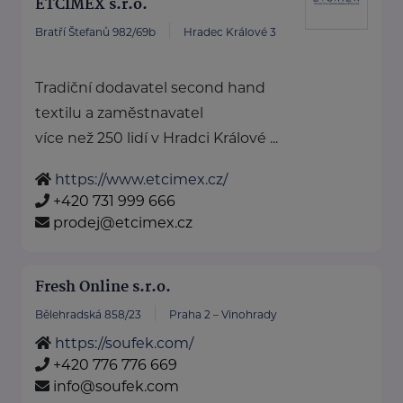
ETCIMEX s.r.o.
Bratří Štefanů 982/69b
Hradec Králové 3
Tradiční dodavatel second hand
textilu a zaměstnavatel
více než 250 lidí v Hradci Králové ...
https://www.etcimex.cz/
+420 731 999 666
prodej@etcimex.cz
Fresh Online s.r.o.
Bělehradská 858/23
Praha 2 – Vinohrady
https://soufek.com/
+420 776 776 669
info@soufek.com