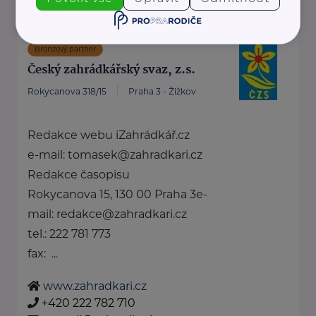
Bronzový partner
Český zahrádkářský svaz, z.s.
Rokycanova 318/15
Praha 3 - Žižkov
Redakce webu iZahrádkář.cz
e-mail: tomasek@zahradkari.cz
Redakce časopisu
Rokycanova 15, 130 00 Praha 3e-
mail: redakce@zahradkari.cz
tel.: 222 781 773
fax: ...
www.zahradkari.cz
+420 222 782 710