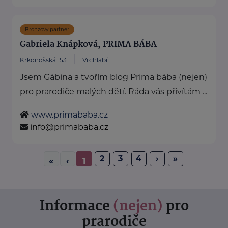
Bronzový partner
Gabriela Knápková, PRIMA BÁBA
Krkonošská 153
Vrchlabí
Jsem Gábina a tvořím blog Prima bába (nejen)
pro prarodiče malých dětí. Ráda vás přivítám ...
www.primababa.cz
info@primababa.cz
2
3
4
›
»
«
‹
1
Informace
(nejen)
pro
prarodiče