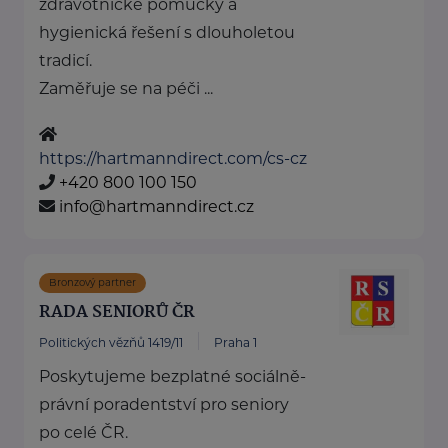
zdravotnické pomůcky a
hygienická řešení s dlouholetou
tradicí.
Zaměřuje se na péči ...
https://hartmanndirect.com/cs-cz
+420 800 100 150
info@hartmanndirect.cz
Bronzový partner
RADA SENIORŮ ČR
Politických vězňů 1419/11
Praha 1
Poskytujeme bezplatné sociálně-
právní poradentství pro seniory
po celé ČR.