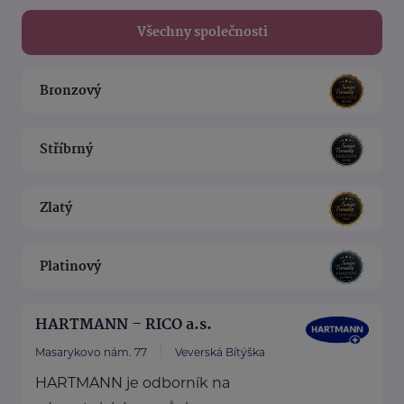
Všechny společnosti
Bronzový
Stříbrný
Zlatý
Platinový
HARTMANN – RICO a.s.
Masarykovo nám. 77
Veverská Bítýška
HARTMANN je odborník na