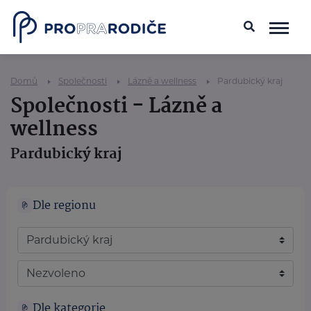
Domů
Společnosti
Lázně a wellness
Pardubický kraj
Společnosti - Lázně a
wellness
Pardubický kraj
Dle regionu
Dle kategorie