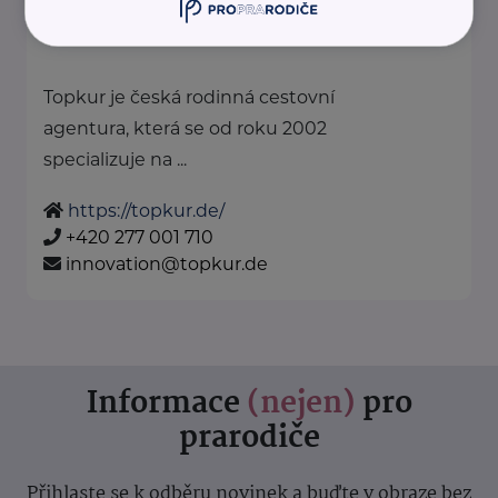
Topkur je česká rodinná cestovní
agentura, která se od roku 2002
specializuje na ...
https://topkur.de/
+420 277 001 710
innovation@topkur.de
Informace
(nejen)
pro
prarodiče
Přihlaste se k odběru novinek a buďte v obraze bez