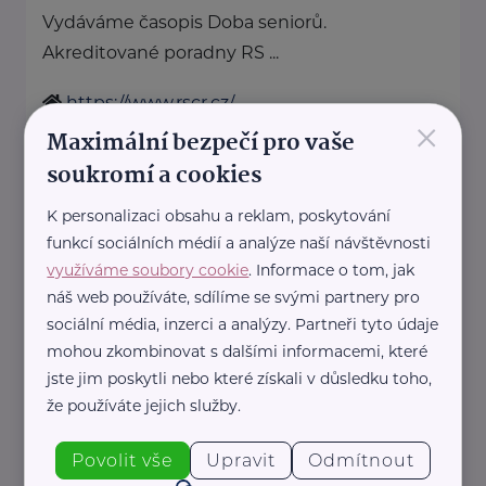
Vydáváme časopis Doba seniorů.
Akreditované poradny RS ...
https://www.rscr.cz/
×
+420 222 560 136
Maximální bezpečí pro vaše
rscr@rscr.cz
soukromí a cookies
K personalizaci obsahu a reklam, poskytování
Svaz léčebných lázní České
funkcí sociálních médií a analýze naší návštěvnosti
republiky
využíváme soubory cookie
. Informace o tom, jak
Opletalova 27
Praha 1
náš web používáte, sdílíme se svými partnery pro
http://www.lecebnelazne.cz/
sociální média, inzerci a analýzy. Partneři tyto údaje
+420 602 697 768
mohou zkombinovat s dalšími informacemi, které
sekretariat@lecebnelazne.cz
jste jim poskytli nebo které získali v důsledku toho,
že používáte jejich služby.
Topkur
Povolit vše
Upravit
Odmítnout
Trojská 79/14
Kobylisy, Praha 8