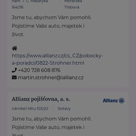
nám. T. G. Masaryka
Moravská
164/38
Třebová
Jsme tu, abychom Vám pomohli.
Pojistíme Vaše auto, majetek i
život.
https://www.allianz.cz/cs_CZ/pobocky-
a-poradci/0822-Strohner.html
+420 728 608 876
martin.strohner@iallianz.cz
Allianz pojišťovna, a. s.
náměstí Míru 103/20
Svitavy
Jsme tu, abychom Vám pomohli.
Pojistíme Vaše auto, majetek i
život.