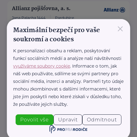
Allianz pojišťovna, a. s.
Jana Palacha 1444
Pardubice
×
Maximální bezpečí pro vaše
Jsme tu, abychom Vám pomohli.
Pojistíme Vaše auto, majetek i
soukromí a cookies
život.
K personalizaci obsahu a reklam, poskytování
funkcí sociálních médií a analýze naší návštěvnosti
využíváme soubory cookie
. Informace o tom, jak
https://www.allianz.cz/cs_CZ/pobocky-
náš web používáte, sdílíme se svými partnery pro
a-poradci/0850-Fidler.html
sociální média, inzerci a analýzy. Partneři tyto údaje
+420 739 315 247
patrik.fidler@iallianz.cz
mohou zkombinovat s dalšími informacemi, které
jste jim poskytli nebo které získali v důsledku toho,
že používáte jejich služby.
Allianz pojišťovna, a. s.
Povolit vše
Upravit
Odmítnout
Jana Zajíce 875
Pardubice
Jsme tu, abychom Vám pomohli.