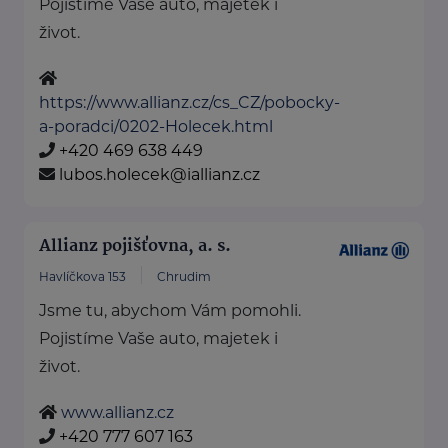
Pojistíme Vaše auto, majetek i
život.
https://www.allianz.cz/cs_CZ/pobocky-
a-poradci/0202-Holecek.html
+420 469 638 449
lubos.holecek@iallianz.cz
Allianz pojišťovna, a. s.
Havlíčkova 153
Chrudim
Jsme tu, abychom Vám pomohli.
Pojistíme Vaše auto, majetek i
život.
www.allianz.cz
+420 777 607 163