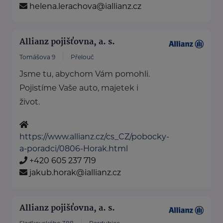
helena.lerachova@iallianz.cz
Allianz pojišťovna, a. s.
Tomášova 9
Přelouč
Jsme tu, abychom Vám pomohli.
Pojistíme Vaše auto, majetek i
život.
https://www.allianz.cz/cs_CZ/pobocky-
a-poradci/0806-Horak.html
+420 605 237 719
jakub.horak@iallianz.cz
Allianz pojišťovna, a. s.