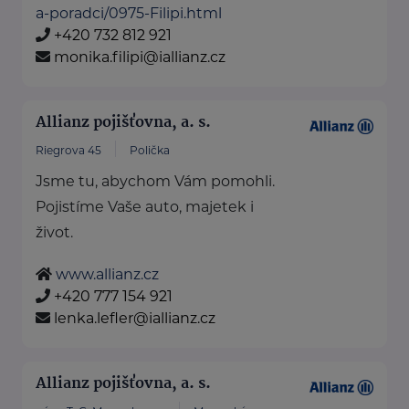
a-poradci/0975-Filipi.html
+420 732 812 921
monika.filipi@iallianz.cz
Allianz pojišťovna, a. s.
Riegrova 45
Polička
Jsme tu, abychom Vám pomohli.
Pojistíme Vaše auto, majetek i
život.
www.allianz.cz
+420 777 154 921
lenka.lefler@iallianz.cz
Allianz pojišťovna, a. s.