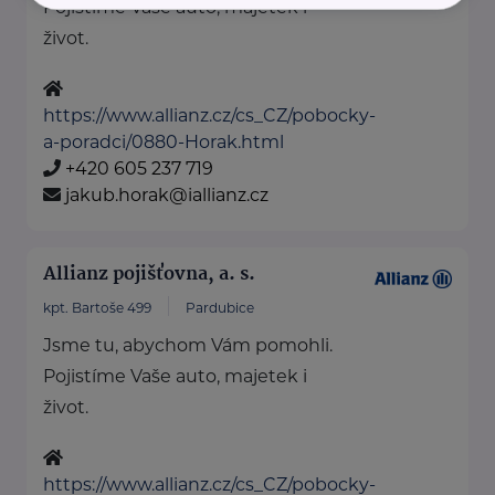
Pojistíme Vaše auto, majetek i
život.
https://www.allianz.cz/cs_CZ/pobocky-
a-poradci/0880-Horak.html
+420 605 237 719
jakub.horak@iallianz.cz
Allianz pojišťovna, a. s.
kpt. Bartoše 499
Pardubice
Jsme tu, abychom Vám pomohli.
Pojistíme Vaše auto, majetek i
život.
https://www.allianz.cz/cs_CZ/pobocky-