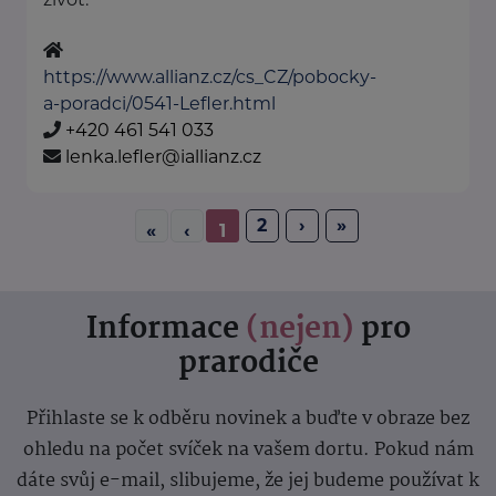
https://www.allianz.cz/cs_CZ/pobocky-
a-poradci/0541-Lefler.html
+420 461 541 033
lenka.lefler@iallianz.cz
2
›
»
«
‹
1
Informace
(nejen)
pro
prarodiče
Přihlaste se k odběru novinek a buďte v obraze bez
ohledu na počet svíček na vašem dortu. Pokud nám
dáte svůj e-mail, slibujeme, že jej budeme používat k