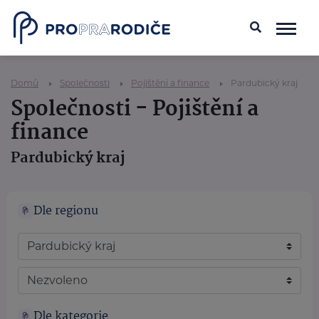
Domů
Společnosti
Pojištění a finance
Pardubický kraj
Společnosti - Pojištění a
finance
Pardubický kraj
Dle regionu
Dle kategorie