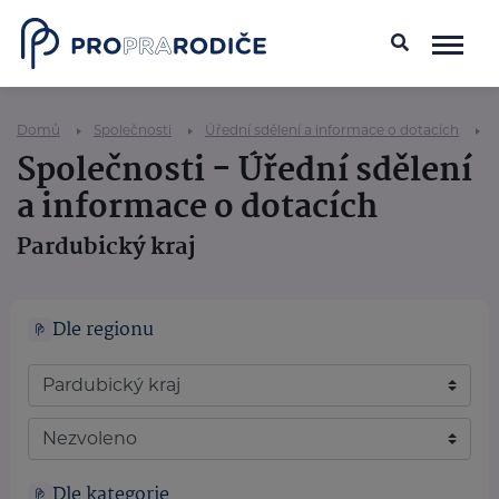
Domů
Společnosti
Úřední sdělení a informace o dotacích
Společnosti - Úřední sdělení
a informace o dotacích
Pardubický kraj
Dle regionu
Dle kategorie