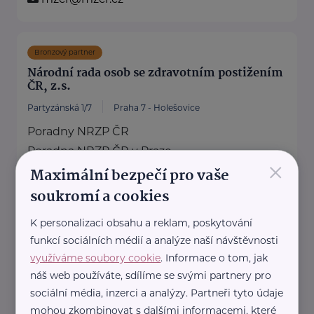
Bronzový partner
Národní rada osob se zdravotním postižením
ČR, z.s.
Partyzánská 1/7
Praha 7 - Holešovice
Poradny NRZP ČR
Poradna NRZP ČR v Praze
×
Maximální bezpečí pro vaše
Partyzánská 1/7, 170 00 Praha 7
230 234 956, ...
soukromí a cookies
https://nrzp.cz/
K personalizaci obsahu a reklam, poskytování
+420 230 234 954
funkcí sociálních médií a analýze naší návštěvnosti
nrzpcr@nrzp.cz
využíváme soubory cookie
. Informace o tom, jak
náš web používáte, sdílíme se svými partnery pro
sociální média, inzerci a analýzy. Partneři tyto údaje
Policie ČR
mohou zkombinovat s dalšími informacemi, které