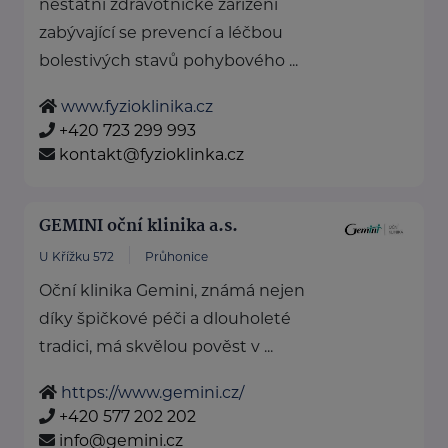
nestátní zdravotnické zařízení
zabývající se prevencí a léčbou
bolestivých stavů pohybového ...
www.fyzioklinika.cz
+420 723 299 993
kontakt@fyzioklinka.cz
GEMINI oční klinika a.s.
U Křížku 572
Průhonice
Oční klinika Gemini, známá nejen
díky špičkové péči a dlouholeté
tradici, má skvělou pověst v ...
https://www.gemini.cz/
+420 577 202 202
info@gemini.cz