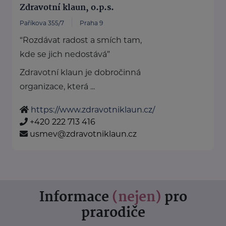
Zdravotní klaun, o.p.s.
Paříkova 355/7
Praha 9
“Rozdávat radost a smích tam,
kde se jich nedostává”
Zdravotní klaun je dobročinná
organizace, která ...
https://www.zdravotniklaun.cz/
+420 222 713 416
usmev@zdravotniklaun.cz
Informace
(nejen)
pro
prarodiče