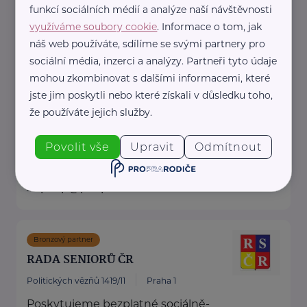
funkcí sociálních médií a analýze naší návštěvnosti
„Každý si přece ...
využíváme soubory cookie
. Informace o tom, jak
náš web používáte, sdílíme se svými partnery pro
sociální média, inzerci a analýzy. Partneři tyto údaje
https://www.usmevseniorum.cz/
mohou zkombinovat s dalšími informacemi, které
info@usmevseniorum.cz
jste jim poskytli nebo které získali v důsledku toho,
že používáte jejich služby.
Podřipská nemocnice s poliklinikou
Roudnice n. L.
Povolit vše
Upravit
Odmítnout
Alej 17. listopadu 1101
Litoměřice
pnsp@pnsp.cz
Bronzový partner
RADA SENIORŮ ČR
Politických vězňů 1419/11
Praha 1
Poskytujeme bezplatné sociálně-