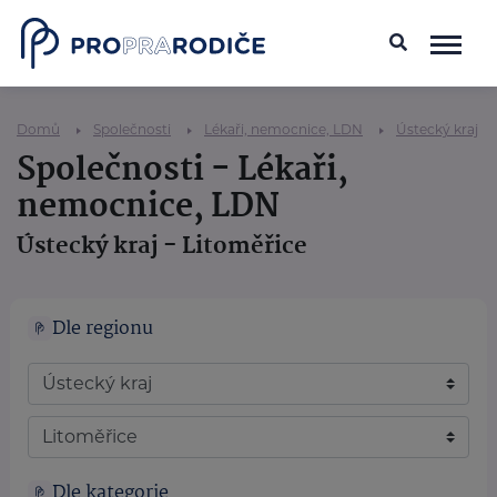
Domů
Společnosti
Lékaři, nemocnice, LDN
Ústecký kraj
Společnosti - Lékaři,
nemocnice, LDN
Ústecký kraj - Litoměřice
Dle regionu
Dle kategorie