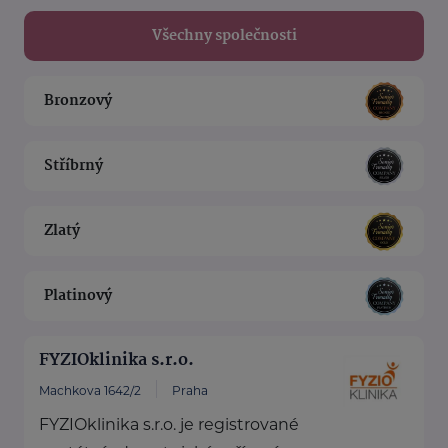
Všechny společnosti
Bronzový
Stříbrný
Zlatý
Platinový
FYZIOklinika s.r.o.
Machkova 1642/2
Praha
FYZIOklinika s.r.o. je registrované