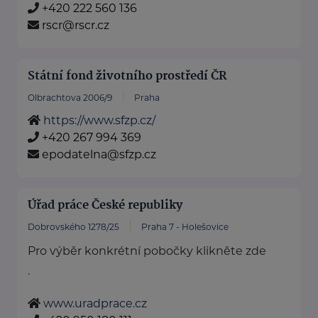
+420 222 560 136
rscr@rscr.cz
Státní fond životního prostředí ČR
Olbrachtova 2006/9
Praha
https://www.sfzp.cz/
+420 267 994 369
epodatelna@sfzp.cz
Úřad práce České republiky
Dobrovského 1278/25
Praha 7 - Holešovice
Pro výběr konkrétní pobočky klikněte zde
.
www.uradprace.cz