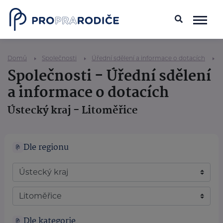
Domů
Společnosti
Úřední sdělení a informace o dotacích
Společnosti - Úřední sdělení
a informace o dotacích
Ústecký kraj - Litoměřice
Dle regionu
Dle kategorie