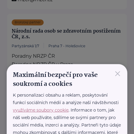
Bronzový partner
Národní rada osob se zdravotním postižením
ČR, z.s.
Partyzánská 1/7
Praha 7 - Holešovice
Poradny NRZP ČR
Poradna NRZP ČR v Praze
×
Maximální bezpečí pro vaše
Partyzánská 1/7, 170 00 Praha 7
230 234 956, ...
soukromí a cookies
https://nrzp.cz/
K personalizaci obsahu a reklam, poskytování
+420 230 234 954
funkcí sociálních médií a analýze naší návštěvnosti
nrzpcr@nrzp.cz
využíváme soubory cookie
. Informace o tom, jak
náš web používáte, sdílíme se svými partnery pro
sociální média, inzerci a analýzy. Partneři tyto údaje
Policie ČR
mohou zkombinovat s dalšími informacemi, které