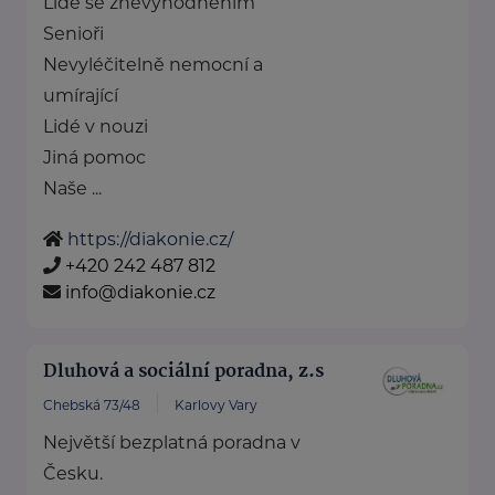
Lidé se znevýhodněním
Senioři
Nevyléčitelně nemocní a
umírající
Lidé v nouzi
Jiná pomoc
Naše ...
https://diakonie.cz/
+420 242 487 812
info@diakonie.cz
Dluhová a sociální poradna, z.s
Chebská 73/48
Karlovy Vary
Největší bezplatná poradna v
Česku.