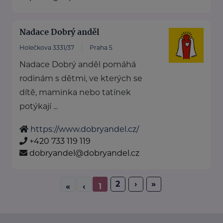
Nadace Dobrý anděl
Holečkova 3331/37
Praha 5
Nadace Dobrý anděl pomáhá
rodinám s dětmi, ve kterých se
dítě, maminka nebo tatínek
potýkají ...
https://www.dobryandel.cz/
+420 733 119 119
dobryandel@dobryandel.cz
2
›
»
«
‹
1