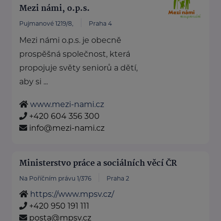
Mezi námi, o.p.s.
Pujmanové 1219/8,
Praha 4
Mezi námi o.p.s. je obecně
prospěšná společnost, která
propojuje světy seniorů a dětí,
aby si ...
www.mezi-nami.cz
+420 604 356 300
info@mezi-nami.cz
Ministerstvo práce a sociálních věcí ČR
Na Poříčním právu 1/376
Praha 2
https://www.mpsv.cz/
+420 950 191 111
posta@mpsv.cz