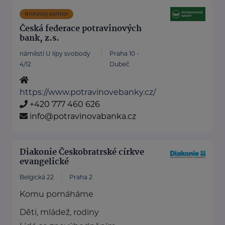
Bronzový partner
Česká federace potravinových
bank, z.s.
náměstí U lípy svobody
Praha 10 -
4/12
Dubeč
https://www.potravinovebanky.cz/
+420 777 460 626
info@potravinovabanka.cz
Diakonie Českobratrské církve
evangelické
Belgická 22
Praha 2
Komu pomáháme
Děti, mládež, rodiny