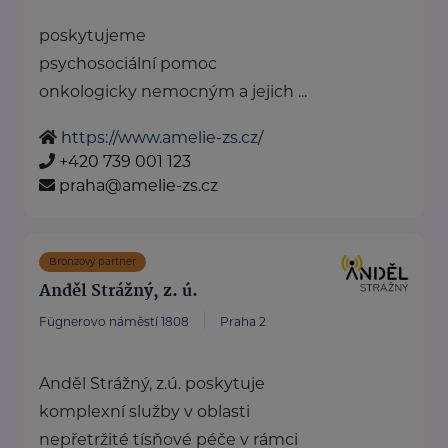
poskytujeme
psychosociální pomoc
onkologicky nemocným a jejich ...
https://www.amelie-zs.cz/
+420 739 001 123
praha@amelie-zs.cz
Bronzový partner
Anděl Strážný, z. ú.
Fügnerovo náměstí 1808
Praha 2
Anděl Strážný, z.ú. poskytuje
komplexní služby v oblasti
nepřetržité tísňové péče v rámci