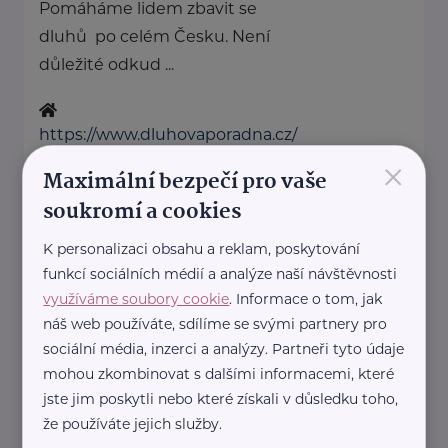
Pomáháme lidem zbavit se
dluhů po celém Česku. Není
důležité odkud ...
https://www.dluhovaporadna.cz/
×
+420 800 214 214
Maximální bezpečí pro vaše
info@dluhovaporadna.cz
soukromí a cookies
K personalizaci obsahu a reklam, poskytování
HOST Home-Start
funkcí sociálních médií a analýze naší návštěvnosti
V.P.Čkalova 784/22
Praha 6
využíváme soubory cookie
. Informace o tom, jak
HOST Home-Start Česká
náš web používáte, sdílíme se svými partnery pro
republika je nezisková
sociální média, inzerci a analýzy. Partneři tyto údaje
mohou zkombinovat s dalšími informacemi, které
organizace, která již více než 20
jste jim poskytli nebo které získali v důsledku toho,
let podporuje rodiny ...
že používáte jejich služby.