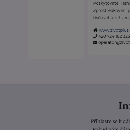
Poskytovatel Tísň
Zprostředkování p
tísňového zařízení 
www.zivotplus.
420 724 182 325
operator@zivot
I
Přihlaste se k o
Pokud nám dáte s