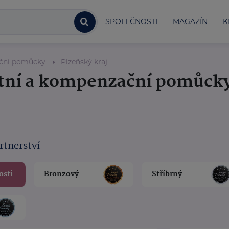
SPOLEČNOSTI
MAGAZÍN
K
ační pomůcky
Plzeňský kraj
otní a kompenzační pomůck
rtnerství
osti
Bronzový
Stříbrný