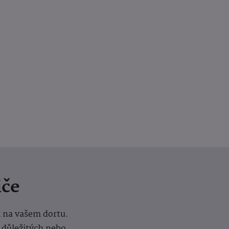
iče
k na vašem dortu.
í důležitých nebo