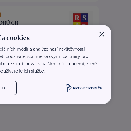
ORŮ ČR
×
 1419/11
Praha 1
 a cookies
ezplatné sociálně-právní
ciálních médií a analýze naší návštěvnosti
ro seniory po celé ČR.
eb používáte, sdílíme se svými partnery pro
pis Doba seniorů.
 mohou zkombinovat s dalšími informacemi, které
oradny RS ...
oužíváte jejich služby.
.rscr.cz/
0 136
out
z