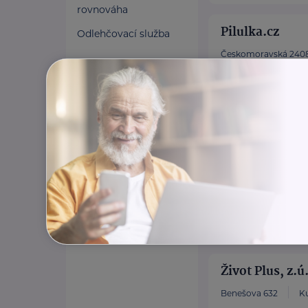
rovnováha
Pilulka.cz
Odlehčovací služba
Českomoravská 2408
Váš expert na dopl
rodinu.
https://www.pil
Život Plus, z.ú
Benešova 632
K