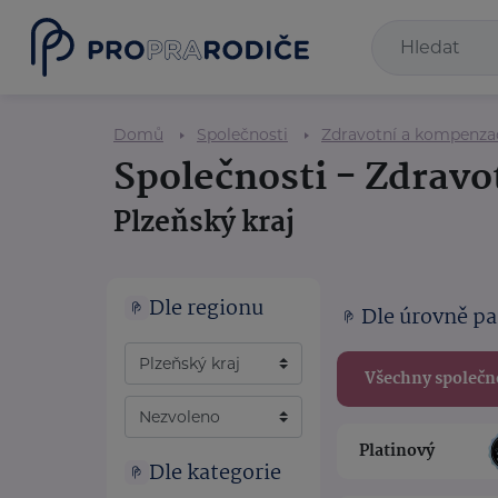
Domů
Společnosti
Zdravotní a kompenz
Společnosti - Zdrav
Plzeňský kraj
Dle regionu
Dle úrovně pa
Všechny společn
Platinový
Dle kategorie