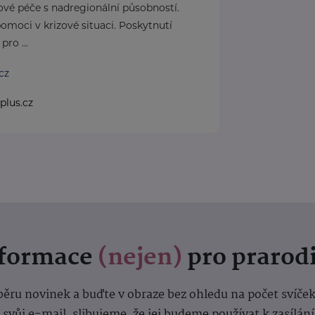
ové péče s nadregionální působností.
omoci v krizové situaci. Poskytnutí
pro ...
cz
plus.cz
nformace
(nejen)
pro prarod
dběru novinek a buďte v obraze bez ohledu na počet svíče
vůj e-mail, slibujeme, že jej budeme používat k zasílán