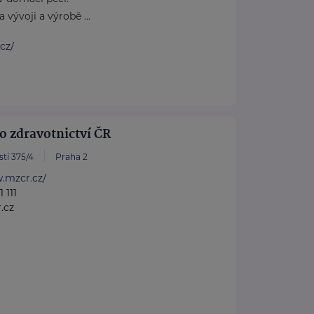
 vývoji a výrobě ...
.cz/
o zdravotnictví ČR
tí 375/4
Praha 2
.mzcr.cz/
 111
.cz