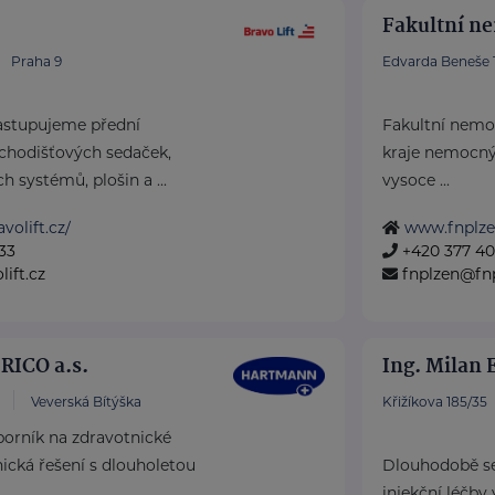
Fakultní n
Praha 9
Edvarda Beneše 1
astupujeme přední
Fakultní nemoc
chodišťových sedaček,
kraje nemocný
h systémů, plošin a ...
vysoce ...
volift.cz/
www.fnplze
33
+420 377 401
ift.cz
fnplzen@fnp
ICO a.s.
Ing. Milan 
Veverská Bítýška
Křižíkova 185/35
rník na zdravotnické
cká řešení s dlouholetou
Dlouhodobě se
injekční léčby