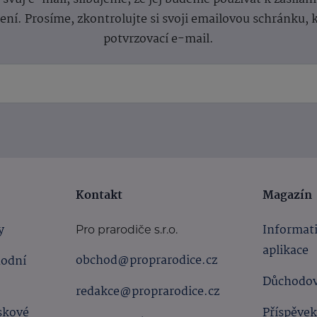
lení.
Prosíme, zkontrolujte si svoji emailovou schránku, 
potvrzovací e-mail.
Kontakt
Magazín
y
Informat
Pro prarodiče s.r.o.
aplikace
obchod@proprarodice.cz
hodní
Důchodov
redakce@proprarodice.cz
skové
Příspěvek