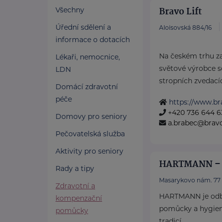
Bravo Lift
Všechny
Úřední sdělení a
Aloisovská 884/16
informace o dotacích
Na českém trhu z
Lékaři, nemocnice,
světové výrobce s
LDN
stropních zvedacíc
Domácí zdravotní
péče
https://www.bra
+420 736 644 6
Domovy pro seniory
a.brabec@bravol
Pečovatelská služba
Aktivity pro seniory
HARTMANN – R
Rady a tipy
Masarykovo nám. 77
Zdravotní a
HARTMANN je odbo
kompenzační
pomůcky a hygieni
pomůcky
tradicí.