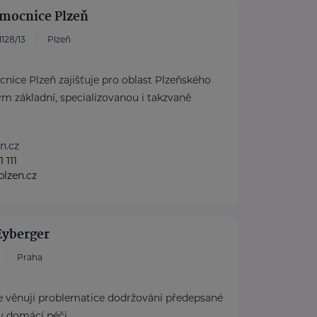
emocnice Plzeň
128/13
Plzeň
nice Plzeň zajišťuje pro oblast Plzeňského
m základní, specializovanou i takzvaně
n.cz
 111
lzen.cz
Eyberger
Praha
 věnuji problematice dodržování předepsané
 v domácí péči.