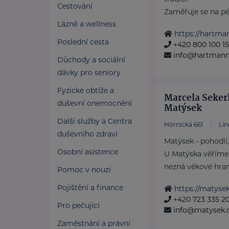
Cestování
Zaměřuje se na péči
Lázně a wellness
https://hartma
Poslední cesta
+420 800 100 1
info@hartmannd
Důchody a sociální
dávky pro seniory
Fyzické obtíže a
Marcela Seker
duševní onemocnění
Matýsek
Další služby a Centra
Hornická 661
Lín
duševního zdraví
Matýsek - pohodlí
Osobní asistence
U Matýska věříme,
nezná věkové hrani
Pomoc v nouzi
Pojištění a finance
https://matysek
+420 723 335 2
Pro pečující
info@matysek.
Zaměstnání a právní