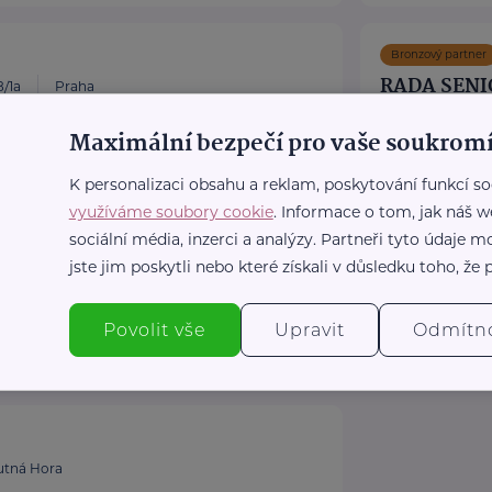
Bronzový partner
RADA SENI
/1a
Praha
ňky stravy. Vše pro aktivní život i péči o
Politických vězňů
Maximální bezpečí pro vaše soukromí
Poskytujeme b
K personalizaci obsahu a reklam, poskytování funkcí so
poradentství p
ulka.cz/
využíváme soubory cookie
. Informace o tom, jak náš w
Vydáváme časo
sociální média, inzerci a analýzy. Partneři tyto údaje
Akreditované p
jste jim poskytli nebo které získali v důsledku toho, že p
https://www
+420 222 56
Povolit vše
Upravit
Odmítn
rscr@rscr.c
.
utná Hora