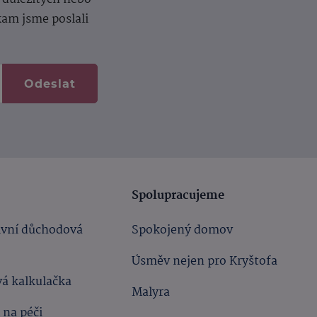
kam jsme poslali
Odeslat
Spolupracujeme
ivní důchodová
Spokojený domov
Úsměv nejen pro Kryštofa
á kalkulačka
Malyra
 na péči