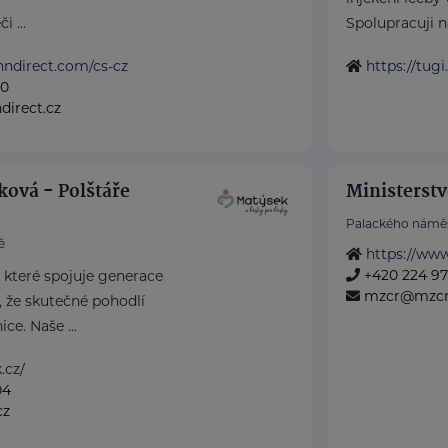
 ...
Spolupracuji na
nndirect.com/cs-cz
https://tugi
50
irect.cz
ková - Polštáře
Ministerstv
Palackého náměs
ě
https://www
+420 224 971
, které spojuje generace
mzcr@mzcr
 že skutečné pohodlí
ce. Naše ...
.cz/
04
cz