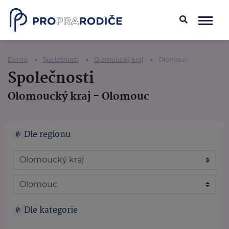
Domů
Společnosti
Olomoucký kraj
Olomouc
Společnosti
Olomoucký kraj - Olomouc
Dle regionu
Dle kategorie