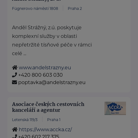
Fügnerovo náměstí 1808
Praha 2
Anděl Strážný, z.ú. poskytuje
komplexní služby v oblasti
nepřetržité tísňové péče v rámci
celé ...
www.andelstrazny.eu
+420 800 603 030
poptavka@andelstrazny.eu
Asociace českých cestovních
kanceláří a agentur
Letenská 119/3
Praha 1
https://www.accka.cz/
+420 602 217 375