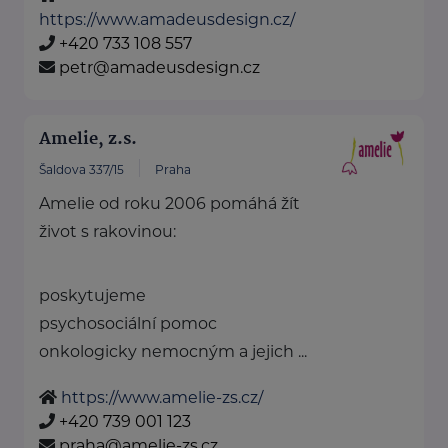
https://www.amadeusdesign.cz/
+420 733 108 557
petr@amadeusdesign.cz
Amelie, z.s.
Šaldova 337/15
Praha
Amelie od roku 2006 pomáhá žít
život s rakovinou:
poskytujeme
psychosociální pomoc
onkologicky nemocným a jejich ...
https://www.amelie-zs.cz/
+420 739 001 123
praha@amelie-zs.cz