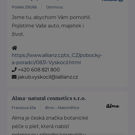
Polská 290/66
Olomouc
Jsme tu, abychom Vám pomohli.
Pojistíme Vaše auto, majetek i
život.
https://www.allianz.cz/cs_CZ/pobocky-
a-poradci/0831-Vyskocil.html
+420 608 821 800
jakub.vyskocil@iallianz.cz
Alma-natural cosmetics s.r.o.
Franzova 63a
Brno – Maloměřice
Alma je česká značka botanické
péče o pleť, která nabízí
prémiovou přírodní kosmetiku