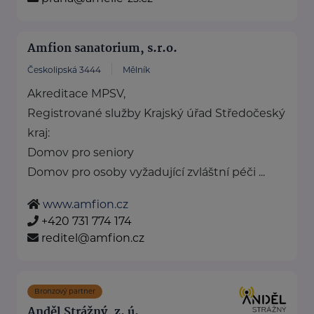
Amfion sanatorium, s.r.o.
Českolipská 3444
Mělník
Akreditace MPSV,
Registrované služby Krajský úřad Středočeský
kraj:
Domov pro seniory
Domov pro osoby vyžadující zvláštní péči ...
www.amfion.cz
+420 731 774 174
reditel@amfion.cz
Bronzový partner
Anděl Strážný, z. ú.