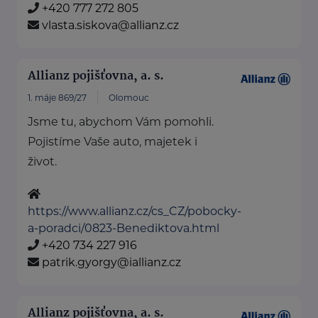
+420 777 272 805
vlasta.siskova@allianz.cz
Allianz pojišťovna, a. s.
1. máje 869/27
Olomouc
Jsme tu, abychom Vám pomohli.
Pojistíme Vaše auto, majetek i
život.
https://www.allianz.cz/cs_CZ/pobocky-
a-poradci/0823-Benediktova.html
+420 734 227 916
patrik.gyorgy@iallianz.cz
Allianz pojišťovna, a. s.