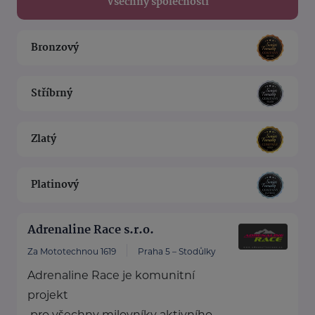
Všechny společnosti
Bronzový
Stříbrný
Zlatý
Platinový
Adrenaline Race s.r.o.
Za Mototechnou 1619
Praha 5 – Stodůlky
Adrenaline Race je komunitní
projekt
pro všechny milovníky aktivního