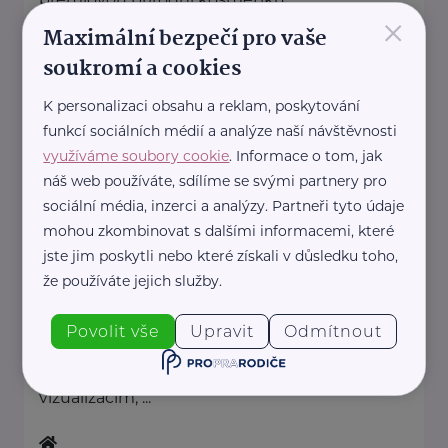
×
založenou na ...
Maximální bezpečí pro vaše
soukromí a cookies
https://alma.cz/
+420 777 044 199
K personalizaci obsahu a reklam, poskytování
info@alma.cz
funkcí sociálních médií a analýze naší návštěvnosti
využíváme soubory cookie
. Informace o tom, jak
náš web používáte, sdílíme se svými partnery pro
AMADEUS Design s.r.o.
sociální média, inzerci a analýzy. Partneři tyto údaje
Bítovská 7
Praha 4
mohou zkombinovat s dalšími informacemi, které
jste jim poskytli nebo které získali v důsledku toho,
AMADEUS Design s.r.o. je
že používáte jejich služby.
specializované vizuální studio,
které se věnuje
Povolit vše
Upravit
Odmítnout
komplexnímu grafickému
designu, fotorealistickým 3D
vizualizacím, ...