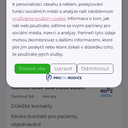
K personalizaci obsahu a reklam, poskytování
Jiřice 298
Jiřice
funkcí sociálních médií a analýze naší návštěvnosti
Jsem záchranář a lektor první
využíváme soubory cookie
. Informace o tom, jak
pomoci s více než 14 letou praxí. S
náš web používáte, sdílíme se svými partnery pro
sociální média, inzerci a analýzy. Partneři tyto údaje
touhou posunout ...
mohou zkombinovat s dalšími informacemi, které
jste jim poskytli nebo které získali v důsledku toho,
https://prvnipomoczachranare.webnode.cz/
že používáte jejich služby.
+420 775 167 640
prvnipomoczachranare@gmail.com
Povolit vše
Upravit
Odmítnout
Národní ústav duševního zdraví
Topolová 748
Klecany
Důležité kontakty
Klinika (kontakt pro pacienty,
objednávání)