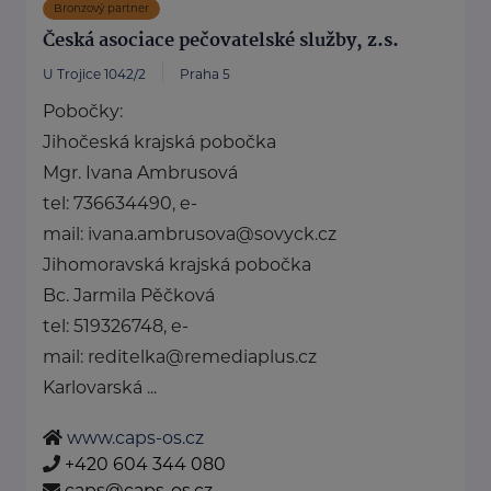
Bronzový partner
Česká asociace pečovatelské služby, z.s.
U Trojice 1042/2
Praha 5
Pobočky:
Jihočeská krajská pobočka
Mgr. Ivana Ambrusová
tel: 736634490, e-
mail: ivana.ambrusova@sovyck.cz
Jihomoravská krajská pobočka
Bc. Jarmila Pěčková
tel: 519326748, e-
mail: reditelka@remediaplus.cz
Karlovarská ...
www.caps-os.cz
+420 604 344 080
caps@caps-os.cz