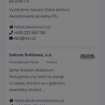
po celé ČR.
Vydáváme časopis Doba seniorů.
Akreditované poradny RS ...
https://www.rscr.cz/
+420 222 560 136
rscr@rscr.cz
Srdcem Robinson, z.ú.
Přemyšlenská 792/42
Praha 8
Jsme Srdcem Robinson.
Pečujeme o ty, kteří se starají:
O rodiče, kterým se v jediném
okamžiku změnil ...
https://srdcemrobinson.cz/