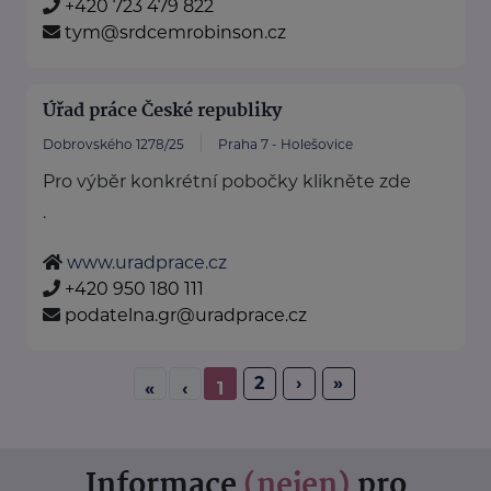
+420 723 479 822
tym@srdcemrobinson.cz
Úřad práce České republiky
Dobrovského 1278/25
Praha 7 - Holešovice
Pro výběr konkrétní pobočky klikněte zde
.
www.uradprace.cz
+420 950 180 111
podatelna.gr@uradprace.cz
2
›
»
«
‹
1
Informace
(nejen)
pro