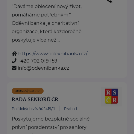
"Dáváme oblečení nový život,
pomáháme potřebným."
Oděvní banka je charitativní
organizace, která každoročně
poskytuje více než ...
https://www.odevnibanka.cz/
+420 702 019 159
info@odevnibanka.cz
Bronzový partner
RADA SENIORŮ ČR
Politických vězňů 1419/11
Praha 1
Poskytujeme bezplatné sociálně-
právní poradentství pro seniory