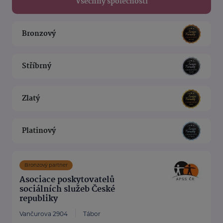
Všechny společnosti
Bronzový
Stříbrný
Zlatý
Platinový
Bronzový partner
Asociace poskytovatelů
sociálních služeb České
republiky
Vančurova 2904
Tábor