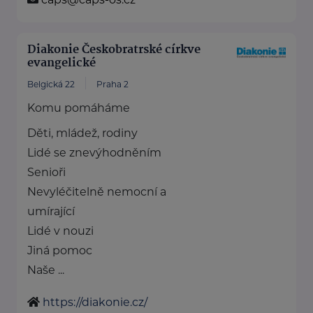
Diakonie Českobratrské církve
evangelické
Belgická 22
Praha 2
Komu pomáháme
Děti, mládež, rodiny
Lidé se znevýhodněním
Senioři
Nevyléčitelně nemocní a
umírající
Lidé v nouzi
Jiná pomoc
Naše ...
https://diakonie.cz/